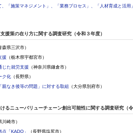
して、「施策マネジメント」、「業務プロセス」、「人材育成と活用
）
し支援策の在り方に関する調査研究（令和３年度）
青森県三沢市）
支援
（栃木県宇都宮市）
通じた就労支援
（神奈川県鎌倉市）
ーク化
（長野県）
「親なき後等の問題」に対する取組
（大分県別府市）
おけるニューバリューチェーン創出可能性に関する調査研究（
県川崎市）
点「KADO」
（長野県塩尻市）