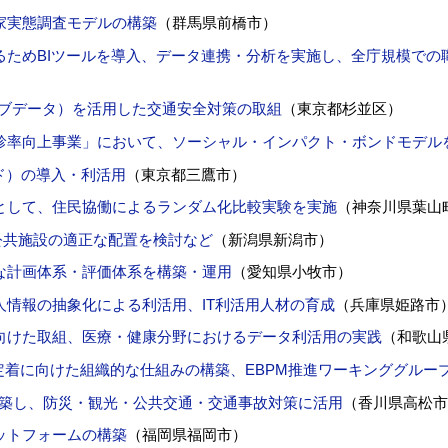
家実態調査モデルの構築
（群馬県前橋市）
るためBIツールを導入、データ連携・分析を実施し、全庁規模での
ローブデータ）を活用した交通安全対策の取組
（東京都杉並区）
診率向上事業」において、ソーシャル・インパクト・ボンドモデル
ド）の導入・利活用
（東京都三鷹市）
として、住民協働によるランダム化比較実験を実施
（神奈川県葉山
公共施設の適正な配置を検討など
（新潟県新潟市）
な計画体系・評価体系を構築・運用
（愛知県小牧市）
人情報の抽象化による利活用、IT利活用人材の育成
（兵庫県姫路市
向けた取組、医療・健康分野におけるデータ利活用の実践
（和歌山
定着に向けた組織的な仕組みの構築、EBPM推進ワーキンググルー
構築し、防災・観光・公共交通・交通事故対策に活用
（香川県高松市
ットフォームの構築
（福岡県福岡市）