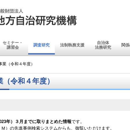
セミナー・
自治体
調査研究
法制執務支援
関係
講習会
法務研究
事業（令和４年度）
業（令和４年度）
023年）３月までに取りまとめた情報
です。
ＦＭ）の先進事例検索システムからも、御覧いただけます。