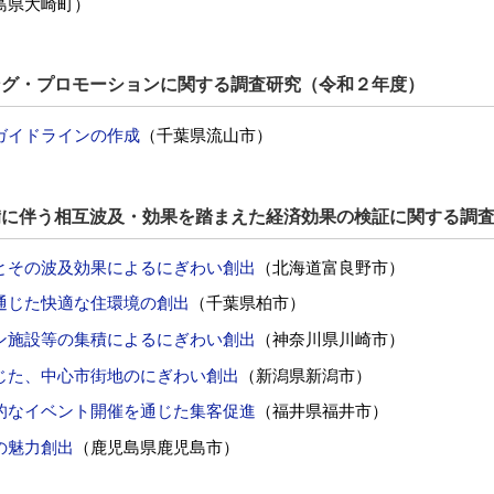
島県大崎町）
ング・プロモーションに関する調査研究（令和２年度）
ガイドラインの作成
（千葉県流山市）
備に伴う相互波及・効果を踏まえた経済効果の検証に関する調
とその波及効果によるにぎわい創出
（北海道富良野市）
通じた快適な住環境の創出
（千葉県柏市）
ン施設等の集積によるにぎわい創出
（神奈川県川崎市）
じた、中心市街地のにぎわい創出
（新潟県新潟市）
的なイベント開催を通じた集客促進
（福井県福井市）
の魅力創出
（鹿児島県鹿児島市）