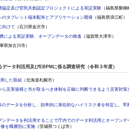
携協定及び官民共創認定プロジェクトによる実証実験
（福島県磐梯
へのタブレット端末配布とアプリケーション開発
（福島県浪江町）
に向けて
（石川県金沢市）
連携による実証実験、オープンデータの推進
（滋賀県大津市）
庫県加古川市）
るデータ利活用及びEBPMに係る調査研究（令和３年度）
活用した取組
（北海道札幌市）
から災害規模と市が取るべき体制を正確に判断できるよう災害対策
護等のデータを分析し、効率的に潜在的なハイリスク者を特定し、早
プンデータを利活用することで庁内でのデータ利活用とオープンデ
研修を職層別に実施
（茨城県つくば市）