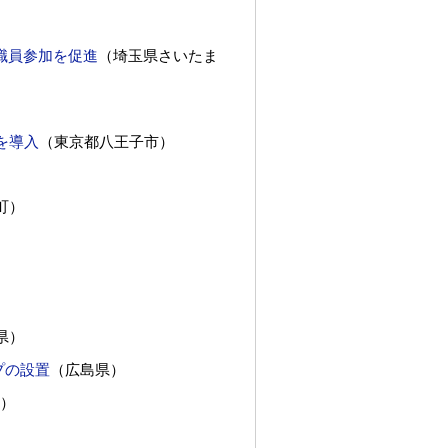
職員参加を促進
（埼玉県さいたま
を導入
（東京都八王子市）
町）
）
県）
プの設置
（広島県）
）