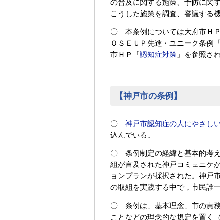
の普及に関する施策、予防に関
こうした施策を調査、審議する
〇 本条例については大府市Ｈ
ＯＳＥＵＰ先進・ユニーク条例
市ＨＰ「
認知症対策
」を参照さ
【神戸市の条例】
〇
神戸市認知症の人にやさし
込んでいる。
〇 条例制定の経緯と基本的考
組が言及された神戸コミュニケが
ョンプランが採択された。神戸市
の取組を実践する中で，市民誰
〇 条例は、基本理念、市の責
ことなどの理念的な規定を置く