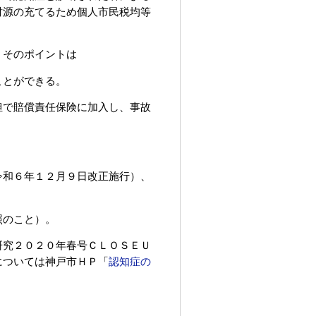
財源の充てるため個人市民税均等
、そのポイントは
ことができる。
担で賠償責任保険に加入し、事故
。
令和６年１２月９日改正施行）、
照のこと）。
研究２０２０年春号ＣＬＯＳＥＵ
については神戸市ＨＰ「
認知症の