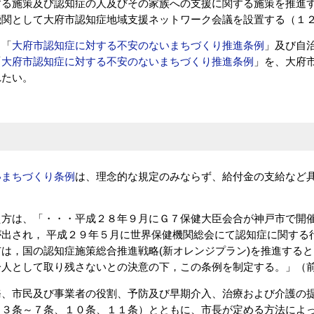
する施策及び認知症の人及びその家族への支援に関する施策を推進
機関として大府市認知症地域支援ネットワーク会議を設置する（１
Ｐ「
大府市認知症に対する不安のないまちづくり推進条例
」及び自
「
大府市認知症に対する不安のないまちづくり推進条例
」を、大府
れたい。
いまちづくり条例
は、理念的な規定のみならず、給付金の支給など
え方は、「・・・平成２８年９月にＧ７保健大臣会合が神戸市で開
出され， 平成２９年５月に世界保健機関総会にて認知症に関する
は，国の認知症施策総合推進戦略(新オレンジプラン)を推進すると
一人として取り残さないとの決意の下，この条例を制定する。」（
務、市民及び事業者の役割、予防及び早期介入、治療および介護の
（３条～７条、１０条、１１条）とともに、市長が定める方法によ