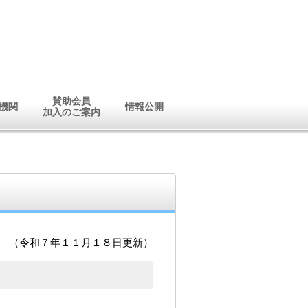
賛助会員
機関
情報公開
加入のご案内
（令和７年１１月１８日更新）