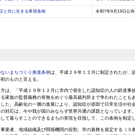
症と共に生きる希望条例
令和7年9月19日公布
のないまちづくり推進条例
は、平成２９年１２月に制定されたが、
国初のものと言える。
え方は、「平成１９年１２月に市内で発生した認知症の人の鉄道事
する家族の監督義務の有無をめぐり最高裁判所まで争われたことも
ました。高齢化の一層の進展により、認知症が原因で日常生活や社
その対応は、今や我が国のみならず世界共通の課題となっています
心して暮らすことのできるまちの実現を目指して、この条例を制定
、事業者、地域組織及び関係機関の役割、市の責務を規定する（３