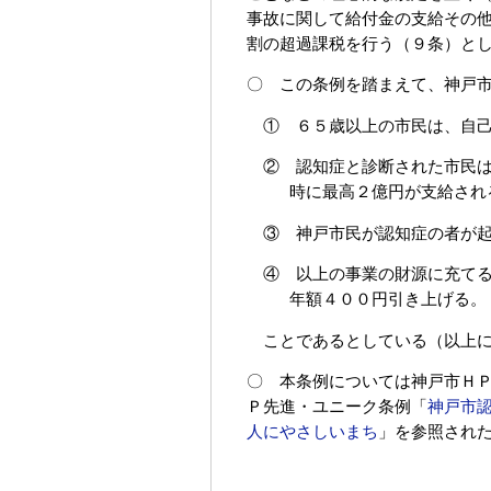
事故に関して給付金の支給その
割の超過課税を行う（９条）と
〇 この条例を踏まえて、神戸
① ６５歳以上の市民は、自
② 認知症と診断された市民
時に最高２億円が支給され
③ 神戸市民が認知症の者が
④ 以上の事業の財源に充て
年額４００円引き上げる。
ことであるとしている（以上に
〇 本条例については神戸市Ｈ
Ｐ先進・ユニーク条例「
神戸市
人にやさしいまち
」を参照され