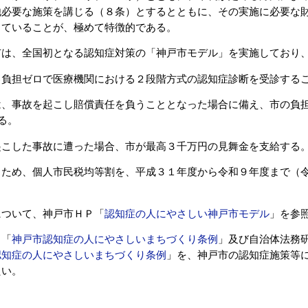
他必要な施策を講じる（８条）とするとともに、その実施に必要な
していることが、極めて特徴的である。
市は、全国初となる認知症対策の「神戸市モデル」を実施しており
己負担ゼロで医療機関における２段階方式の認知症診断を受診する
は、事故を起こし賠償責任を負うこととなった場合に備え、市の負
る。
起こした事故に遭った場合、市が最高３千万円の見舞金を支給する
るため、個人市民税均等割を、平成３１年度から令和９年度まで（
ついて、神戸市ＨＰ「
認知症の人にやさしい神戸市モデル
」を参
Ｐ「
神戸市認知症の人にやさしいまちづくり条例
」及び自治体法務
認知症の人にやさしいまちづくり条例
」を、神戸市の認知症施策等
たい。