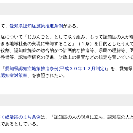
して、
愛知県認知症施策推進条例
がある。
知症について『じぶんごと』として取り組み、もって認知症の人が
できる地域社会の実現に寄与すること」（１条）を目的としたうえ
の役割、認知症施策の総合的かつ計画的な推進等、県民の理解等、
の整備等、認知症研究の促進、財政上の措置などの規定を置いてい
Ｐ「
愛知県認知症施策推進条例(平成３０年１２月制定)
」を、愛知県
・認知症対策室
」を参照されたい。
築く総活躍のまち条例
は、「認知症の人の視点に立ち、認知症の人
徴であるとしている。