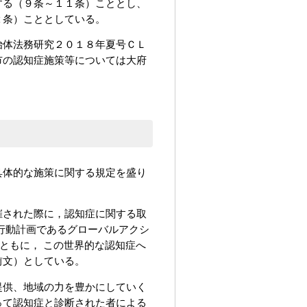
する（９条～１１条）こととし、
２条）こととしている。
治体法務研究２０１８年夏号ＣＬ
市の認知症施策等については大府
具体的な施策に関する規定を盛り
催された際に，認知症に関する取
行動計画であるグローバルアクシ
ともに， この世界的な認知症へ
前文）としている。
提供、地域の力を豊かにしていく
って認知症と診断された者による