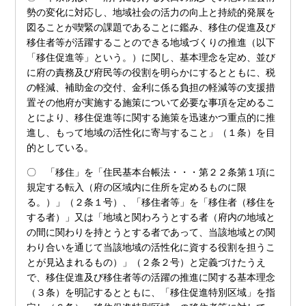
勢の変化に対応し、地域社会の活力の向上と持続的発展を
図ることが喫緊の課題であることに鑑み、移住の促進及び
移住者等が活躍することのできる地域づくりの推進（以下
「移住促進等」という。）に関し、基本理念を定め、並び
に府の責務及び府民等の役割を明らかにするとともに、税
の軽減、補助金の交付、金利に係る負担の軽減等の支援措
置その他府が実施する施策について必要な事項を定めるこ
とにより、移住促進等に関する施策を迅速かつ重点的に推
進し、もって地域の活性化に寄与すること」（１条）を目
的としている。
〇 「移住」を「住民基本台帳法・・・第２２条第１項に
規定する転入（府の区域内に住所を定めるものに限
る。）」（２条１号）、「移住者等」を「移住者（移住を
する者）」又は「地域と関わろうとする者（府内の地域と
の間に関わりを持とうとする者であって、当該地域との関
わり合いを通じて当該地域の活性化に資する役割を担うこ
とが見込まれるもの）」（２条２号）と定義づけたうえ
で、移住促進及び移住者等の活躍の推進に関する基本理念
（３条）を明記するとともに、「移住促進特別区域」を指