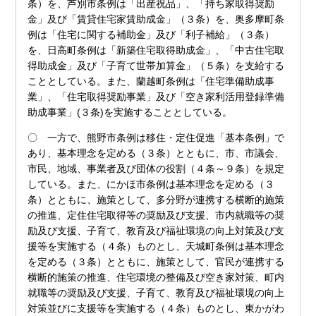
条）を、芦別市条例は「出産祝品」、「持ち家取得奨励
金」及び「賃貸住宅家賃助成金」（３条）を、奥多摩町条
例は「住宅に関する補助金」及び「利子補給」（３条）
を、日高町条例は「新築住宅取得助成金」、「中古住宅取
得助成金」及び「子育て世帯加算金」（５条）を支給する
こととしている。また、蘭越町条例は「住宅準備助成事
業」、「住宅取得奨励事業」及び「空き家利活用登録準備
助成事業」(３条)を実施することとしている。
〇 一方で、熊野市条例は移住・定住促進「基本条例」で
あり、基本理念を定める（３条）とともに、市、市議会、
市民、地域、事業者及び団体の役割（４条～９条）を規定
している。また、にかほ市条例は基本理念を定める（３
条）とともに、施策として、多分野が連携する横断的施策
の推進、定住住宅取得等の奨励及び支援、市内就職等の奨
励及び支援、子育て、教育及び福祉環境の向上対策及び支
援等を実施する（４条）ものとし、天城町条例は基本理念
を定める（３条）とともに、施策として、官民が連携する
横断的施策の推進、住宅環境の整備及び空き家対策、町内
就職等の奨励及び支援、子育て、教育及び福祉環境の向上
対策並びに支援等を実施する（４条）ものとし、東かがわ