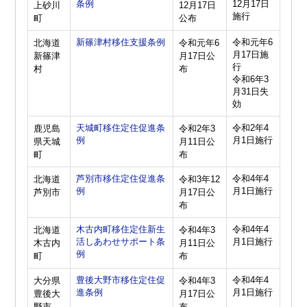
条例
12月17日
上砂川
12月17日
施行
町
公布
新篠津村移住支援条例
令和元年6
北海道
令和元年6
月17日施
新篠津
月17日公
行
村
布
令和6年3
月31日失
効
天城町移住定住促進条
令和2年4
鹿児島
令和2年3
例
月1日施行
県天城
月11日公
町
布
芦別市移住定住促進条
令和4年4
北海道
令和3年12
例
月1日施行
芦別市
月17日公
布
木古内町移住定住新生
令和4年4
北海道
令和4年3
活しあわせサポート条
月1日施行
木古内
月11日公
例
町
布
豊後大野市移住定住促
令和4年4
大分県
令和4年3
進条例
月1日施行
豊後大
月17日公
野市
布