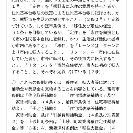
１号）、「定住」を「熊野市に永住の意思を持った者が、
住民基本台帳法の規定による住民基本台帳に記録され、か
つ、熊野市を生活の本拠とすること」（２条２号）と定義
づけている。にかほ市条例は、「移住及び定住の促進」
（１条）を目指しているが、「定住」を「永住を前提とし
て市の住民基本台帳に登録し、かつ、生活及び活動の拠点
が市内にあること」、「移住」を「Ｕーン又はＩターンに
より市内に転入すること」、「Ｕターン」を「市内に在住
していた者が、市外に転出し、その後市内に転入するこ
と」、「Ｉターン」を「市外在住者が、市内に初めて転入
すること」と、それぞれ定義づけている（２条）。
〇 これらの条例の多くは、移住者、転入者等に対して、
補助金や奨励金を支給することを内容としている。霧島市
条例は「住宅取得補助金」、「住宅増改築補助金」及び
「家賃補助金」（４条）を、姶良市条例は「住宅等取得補
助金」、「子ども補助金」、「住宅増改築等補助金」、
「家賃補助金」及び「引越費用補助金」（４条及び別表第
２）を、上砂川町条例は「上砂川町就業者移住定住奨励
金」等（３条）を、新篠津村条例は「移住支援金」（４