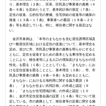
り、基本理念（２条）、区長、区民及び事業者の責務（４
条～６条）を定めたうえで、基本的計画の策定（７条）、
定住の促進、公的住宅の整備、住宅供給の促進等の施策の
推進（１３条～１７条)、事業者への要請（１８条～２２
条）等を規定している。特に、移住者に関する規定はな
い。
金沢市条例は、「本市のまちなかを含む居住誘導区域及
び一般居住区域における定住の促進について、基本理念を
定め、並びに市、市民及び事業者の責務を明らかにすると
ともに、定住を促進するための基本となる事項等を定める
ことにより、移住者等による人口の増加及びまちなかの活
性化」を図る（１条）こととしている。「まちなか」にお
ける定住促進を図ることとし、基本理念（３条）、市、市
民及び事業者の責務（４条～６条）を定めるとともに、
「まちなか」における土地利用に関する協力要請（８
条）、「まちなか住まい共同計画」の作成と認定（９
条）、「まちなか住宅団地計画」の作成と認定（１０
条）、金沢市定住促進会議の設置（１４条）等について規
定している。市の責務として、移住者等の定着に関する施