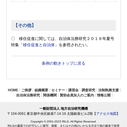
【その他】
〇 移住促進に関しては、自治体法務研究２０１６年夏号
特集「
移住促進と自治体
」を参照されたい。
条例の動きトップに戻る
HOME
ご挨拶
組織概要
セミナー・講習会
調査研究
法制執務支援
自治体法務研究
関係機関
賛助会員加入のご案内
情報公開
一般財団法人 地方自治研究機構
〒104-0061 東京都中央区銀座7-14-16 太陽銀座ビル2階【
アクセス地図
】
Copyright © 2001-2015 RILG. All Rights Reserved.
RILGの書面での許可なしに複写、複製、またはその他のいかなる方法で他の媒体で使用