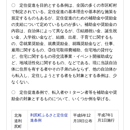
〇 定住促進を目的とする条例は、全国の多くの市区町村
で制定されている。定住促進の基本理念や基本的な施策を
規定するものもあるが、定住促進のための補助金や奨励金
の支給について定めているものが多い。補助金や奨励金の
内容は、自治体によって異なるが、①結婚祝い金、誕生祝
い金、入学祝い金など、結婚、出産、子育てに関するも
の、②就業奨励金、就農奨励金、就職奨励金など、仕事、
雇用に関するもの、③住宅取得費補助、住宅地の貸付な
ど、住宅に関するもの④交流事業・イベント開催助成な
ど、地域活性化に関するもの、などである。現に当該自治
体に住所を有する者やその子弟のみならず、他の自治体か
ら転入し、定住しようとする者をも対象とする条例は、少
なくない。
〇 定住促進条例で、転入者やＩターン者等を補助金や奨
励金の対象とするものについて、いくつか例を挙げる。
利尻町ふるさと定住促
平成7年1
北海
平成6年12
進条例
月1日施行
道利
月19日公布
尻町