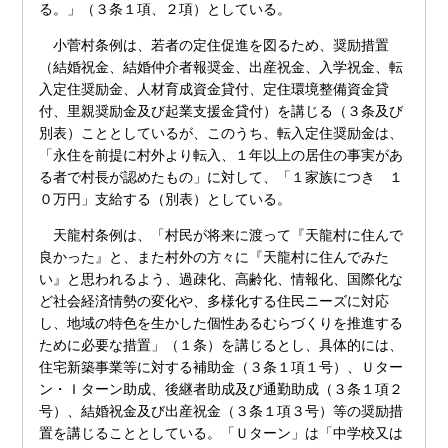
る。」（３条１項、２項）としている。
小菅村条例は、若者の定住促進を図るため、奨励措置
（結婚祝金、結婚仲介者報奨金、出産祝金、入学祝金、転
入定住奨励金、人材育成資金貸付、定住環境整備資金貸
付、里親奨励金及び起業支援金貸付）を講じる（３条及び
別表）こととしているが、このうち、転入定住奨励金は、
「永住を前提に村外より転入、１年以上の居住の事実があ
る者で村長が認めたもの」に対して、「１家族につき １
０万円」支給する（別表）としている。
天龍村条例は、「村民が将来に渡って『天龍村に住んで
良かった』と、また村外の方々に『天龍村に住んでみた
い』と思われるよう、過疎化、高齢化、情報化、国際化な
ど社会経済情勢の変化や、多様化する住民ニーズに対応
し、地域の特色を生かした個性あるむらづくりを推進する
ために必要な措置」（１条）を講じるとし、具体的には、
住宅新築事業等に対する補助金（３条１項１号）、Ｕター
ン・Ｉターン助成、後継者助成及び通勤助成（３条１項２
号）、結婚祝金及び出産祝金（３条１項３号）等の奨励措
置を講じることとしている。「Ｕターン」は「中学校又は