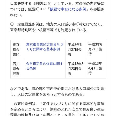
日限失効する（附則２項）としている。本条例の内容等に
ついては、飯豊町ＨＰ「
飯豊で幸せになる条例
」を参照さ
れたい。
〇 定住促進条例は、地方の人口減少市町村だけでなく、
東京都特別区や中核都市等でも制定されている。
東京都台東区定住まちづ
平成3年6
東京
平成3年6
くりに関する基本条例
月27日施
都台
月27日公
行
東区
布
金沢市定住の促進に関す
平成13年
石川
平成13年3
る条例
4月1日施
県金
月23日公
行
沢市
布
などである。都心部や市内中心部における人口減少に対応
し、人口の定住化を図ろうとするものである。
台東区条例は、「定住まちづくりに関する基本的な事項
を定めるところにより、調和のとれた安全で住み良い生活
環境の維持及び向上を図ること」を目的（１条）としてお