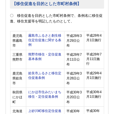
【移住促進を目的とした市町村条例】
〇 移住促進を目的とした市町村条例で、条例名に移住促
進、移住支援等を明記したものとして、
霧島市ふるさと創生移
平成28年4
鹿児島
平成28年3
住定住促進に関する条
月1日施行
県霧島
月29日公
例
市
布
熊野市移住・定住促進
平成28年7
三重県
平成28年7
基本条例
月11日施
熊野市
月11日公
行
布
姶良市ふるさと移住定
平成29年4
鹿児島
平成29年3
住促進条例
月1日施行
県姶良
月28日公
市
布
にかほ市住みたいまち
平成30年4
秋田県
平成30年3
移住・定住促進条例
月1日施行
にかほ
月20日公
町
布
上砂川町移住定住促進
平成30年
北海道
平成30年