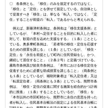
〇 各条例とも、「移住」のみを規定するのではなく、
「移住」と「定住」とを併せて規定している。自治体とし
て促進すべき「移住」は、単なる「転入」ではなく、「定
住」することが前提の「転入」であるからと考えられる。
例えば、新篠津村条例は、条例名は「移住支援条例」と
しているが、「本村へ定住することを目的に転入した者に
対して、歓迎の意を込めた支援をする」（１条）こととし
ている。奥多摩町条例は、「若者等の移住・定住を応援す
るための措置を講じる」（１条）としているが、「移住・
定住」を「永住を前提として町内に住民登録をし、かつ、
継続して居住すること」（２条２号）と定義づけている。
霧島市条例及び姶良市条例は、「本市における移住定住を
促進するために必要な助成措置を講じること」（両条例と
も１条）としているが、補助対象者は「転入定住者」又は
「転居定住者」（両条例とも３条）としている。熊野市条
例は、「移住・定住の促進に関する施策を総合的かつ計画
的に推進」（１条）することとしているが、「移住」を
「本市以外の市区町村から、熊野市に永住の意思を持った
者が転入し、住民基本台帳法の規定による住民基本台帳に
記録され、かつ、熊野市を生活の本拠とすること」（２条