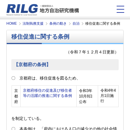
HOME
法制執務支援
条例の動き
自治
移住促進に関する条例
移住促進に関する条例
（令和７年１２月４日更新）
【京都府の条例】
〇 京都府は、移住促進を図るため、
京都府移住の促進及び移住者
令和4年4
京
令和3年
等の活躍の推進に関する条例
月1日施
都
10月8日
行
府
公布
を制定している。
〇 本条例は、「府内における人口の減少その他の社会情