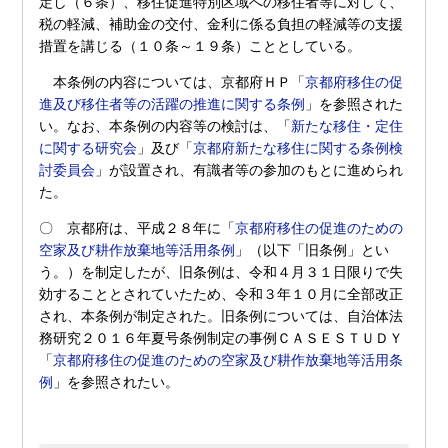
定し（６条）、移住促進特別区域への移住者等に対して、
税の軽減、補助金の交付、金利に係る負担の軽減等の支援
措置を講じる（１０条～１９条）こととしている。
本条例の内容については、京都府ＨＰ「
京都府移住の促
進及び移住者等の活躍の推進に関する条例
」を参照された
い。なお、本条例の内容等の検討は、「
新たな移住・定住
に関する研究会
」及び「
京都府新たな移住に関する条例検
討委員会
」が設置され、有識者等の参加のもとに進められ
た。
〇 京都府は、平成２８年に「
京都府移住の促進のための
空家及び耕作放棄地等活用条例
」（以下「旧条例」とい
う。）を制定したが、旧条例は、令和４月３１日限りで失
効することとされていたため、令和３年１０月に全部改正
され、本条例が制定された。旧条例については、自治体法
務研究２０１６年夏号条例制定の事例ＣＡＳＥＳＴＵＤＹ
「
京都府移住の促進のための空家及び耕作放棄地等活用条
例
」を参照されたい。