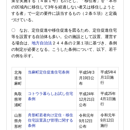
策を実施する（４条１号）ものとし、「移住者」を「本市
の区域内に移住して3年を経過しない者又は移住しようと
する者」で一定の要件に該当するもの（２条５項）と定義
づけている。
〇 なお、定住促進や移住促進を図るため、定住促進住宅
等を設置する自治体も多い。公の施設として設置、運営す
る場合は、
地方自治法
２４４条の２第１項に基づき、条例
の制定が必要となる。こうした条例について、以下、若干
の例を示す。
当麻町定住促進住宅条例
平成5年4
北海
平成5年3
月1日施
道当
月19日公
行
麻町
布
コトウラ暮らしお試し住宅
平成25年
鳥取
平成24年
条例
4月1日施
県琴
12月21日
行
浦町
公布
舟形町若者向け定住・移住
令和元年
山形
令和元年
住宅設置及び管理に関する
9月12日
県舟
9月12日
条例
施行
形村
公布