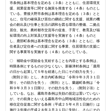
市条例は基本理念を定める（３条）とともに、住居環境支
援、就業促進等に関する施策を推進する（４条）ものとし
ている。豊後大野市条例は基本理念を定める（３条）とと
もに、住宅の確保及び居住の継続に関する支援、就業の機
会の創出及び仕事と生活の調和を図る環境の整備、二拠点
居住、観光、農村都市交流等の促進、子育て、教育及び福
祉環境の向上対策及び支援等を実施する（４条）ものと
し、鹿部町条例は基本理念を定める（３条）とともに、移
住者及び定住者への支援に関する事業、住居環境の支援に
関する事業等を実施する（４条）ものとしている。
〇 補助金や奨励金を支給することを内容とする条例は、
時限条例とするものが少なくない。新篠津村条例は「適用
の日から起算して５年を経過した日にその効力を失う」
（附則２項）とし、木古内町条例は「令和９年３月３１日
限り、その効力を失う」（附則）とし、蘭越町条例は「令
和９年３月３１日限り、その効力を失う」（附則２項）と
している。なお、霧島市条例は失効の規定は置いていない
が、その前身ともいえる霧島市中山間地域活性化のための
移住定住促進に関する条例（平成２５年４月１日施行）は
施行３年後の平成２８年３月３１日に失効し、さらにその