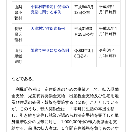
小菅村若者定住促進の
平成8年4
山梨
平成8年3月
奨励に関する条例
月1日施行
県小
12日公布
菅村
天龍村定住促進条例
平成31年4
長野
平成31年3
月1日施行
県天
月25日公布
龍村
飯豊で幸せになる条例
令和3年4
山形
令和3年3月
月1日施行
県飯
8日公布
豊町
などである。
利尻町条例は、定住促進のための事業として、転入奨励
金支給、児童養育奨励金支給、出産祝金支給及び住宅用地
及び住居の確保・斡旋を実施する（２条）こととしている
が、このうち、転入奨励金は、「本町に生活の本拠を移
し、引き続き定住し就業が認められ法定手続を完了した単
身世帯以外の世帯に対し、1,000,000円の転入奨励金を支
給する。前項の転入者は、５年間在住義務を負うものとす