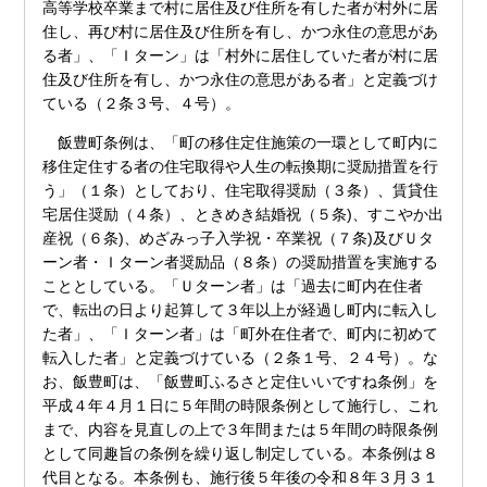
高等学校卒業まで村に居住及び住所を有した者が村外に居
住し、再び村に居住及び住所を有し、かつ永住の意思があ
る者」、「Ｉターン」は「村外に居住していた者が村に居
住及び住所を有し、かつ永住の意思がある者」と定義づけ
ている（２条３号、４号）。
飯豊町条例は、「町の移住定住施策の一環として町内に
移住定住する者の住宅取得や人生の転換期に奨励措置を行
う」（１条）としており、住宅取得奨励（３条）、賃貸住
宅居住奨励（４条）、ときめき結婚祝（５条)、すこやか出
産祝（６条)、めざみっ子入学祝・卒業祝（７条)及びＵタ
ーン者・Ｉターン者奨励品（８条）の奨励措置を実施する
こととしている。「Ｕターン者」は「過去に町内在住者
で、転出の日より起算して３年以上が経過し町内に転入し
た者」、「Ｉターン者」は「町外在住者で、町内に初めて
転入した者」と定義づけている（２条１号、２４号）。な
お、飯豊町は、「飯豊町ふるさと定住いいですね条例」を
平成４年４月１日に５年間の時限条例として施行し、これ
まで、内容を見直しの上で３年間または５年間の時限条例
として同趣旨の条例を繰り返し制定している。本条例は８
代目となる。本条例も、施行後５年後の令和８年３月３１