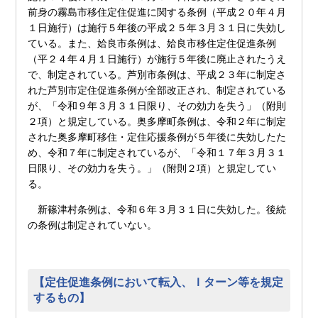
前身の霧島市移住定住促進に関する条例（平成２０年４月
１日施行）は施行５年後の平成２５年３月３１日に失効し
ている。また、姶良市条例は、姶良市移住定住促進条例
（平２４年４月１日施行）が施行５年後に廃止されたうえ
で、制定されている。芦別市条例は、平成２３年に制定さ
れた芦別市定住促進条例が全部改正され、制定されている
が、「令和９年３月３１日限り、その効力を失う」（附則
２項）と規定している。奥多摩町条例は、令和２年に制定
された奥多摩町移住・定住応援条例が５年後に失効したた
め、令和７年に制定されているが、「令和１７年３月３１
日限り、その効力を失う。」（附則２項）と規定してい
る。
新篠津村条例は、令和６年３月３１日に失効した。後続
の条例は制定されていない。
【定住促進条例において転入、Ｉターン等を規定
するもの】