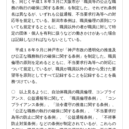
を、同じく平成１８年３月に大阪市が「職員等の公正な職
務の執行の確保に関する条例」を制定した。それぞれ条例
名は異なるが、いずれも公益通報、不当要求行為等への対
応等を規定している。新潟市条例は、職員倫理の原則につ
いても規定するとともに、職員以外の者が職員に対して特
定の団体・個人を有利に扱うなどの働きかけがあった場合
は記録しなければならないとしている。
平成１８年９月に神戸市が「神戸市政の透明化の推進及
び公正な職務執行の確保に関する条例」を制定した。職員
倫理の原則を定めるとともに、不当要求行為等への対応に
ついて規定しているが、職員が職員以外の者から受けた要
望等を原則としてすべて記録することを記録することを義
務づけている。
〇 以上見るように、自治体職員の職員倫理、コンプライ
アンス、公益通報等に関して、「職員倫理条例」、「コン
プライアンス条例」、「法令遵守の推進に関する条例」、
「公正な職務の執行の確保に関する条例」、「不当要求行
為等の防止に関する条例」、「公益通報条例」、「不祥事
防止対策条例」などの条例が制定されているが、これらの