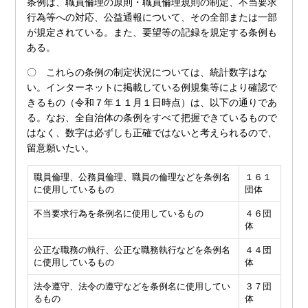
条例は、職員倫理の原則・職員倫理規則の制定、不当要求
行為等への対応、公益通報について、その全部または一部
が規定されている。また、要望等の記録を規定する条例も
ある。
〇 これらの条例の制定状況については、統計数字はな
い。インターネットに掲載している例規集等により確認で
きるもの（令和７年１１月１日時点）は、以下の通りであ
る。なお、全自治体の条例をすべて把握できているもので
はなく、数字は必ずしも正確ではないと考えられるので、
留意願いたい。
職員倫理、公務員倫理、職員の倫理などを条例名
１６１
に使用しているもの
団体
不当要求行為を条例名に使用しているもの
４６団
体
公正な職務の執行、公正な職務執行などを条例名
４４団
に使用しているもの
体
法令遵守、法令の遵守などを条例名に使用してい
３７団
るもの
体