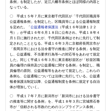
条例」を制定したが、近江八幡市条例とほぼ同様の内容と
なっている。
〇 平成１５年７月に東京都千代田区が「千代田区職員等
公益通報条例」を制定した。区職員等による公益通報制度
を定めた。「
公益通報者保護法
（平成１６年法律１２２
号）」が平成１６年６月１８日に公布され、平成１８年４
月１日に施行されたが、千代田区条例はそれに先行して制
定されたこととなる。平成１６年３月に京都府長岡京市が
「長岡京市における法令遵守の推進に関する条例」を制定
し、公益通報、不当要求行為等への対応等をあわせて規定
した。同じく平成１６年３月に東京都杉並区が「杉並区職
員の倫理の保持及び公益通報に関する条例」を制定し、職
員倫理の原則、公益通報等をあわせて規定した。これらの
条例も、公益通報については法律に先行している。公益通
報者保護法制定以降、公益通報制度を条例に規定する自治
体が増加していく。
〇 平成１７年７月に新潟市が「新潟市における法令遵守
の推進等に関する条例」を、平成１８年３月に宮城県石巻
市が「信頼される市政のためのコンプライアンス条例」