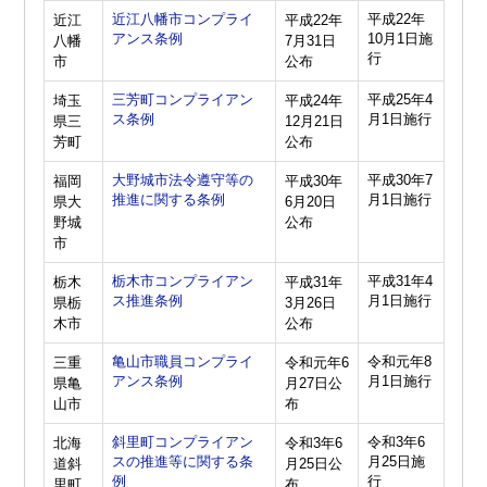
近江八幡市コンプライ
平成22年
近江
平成22年
アンス条例
10月1日施
八幡
7月31日
行
市
公布
三芳町コンプライアン
平成25年4
埼玉
平成24年
ス条例
月1日施行
県三
12月21日
芳町
公布
大野城市法令遵守等の
平成30年7
福岡
平成30年
推進に関する条例
月1日施行
県大
6月20日
野城
公布
市
栃木市コンプライアン
平成31年4
栃木
平成31年
ス推進条例
月1日施行
県栃
3月26日
木市
公布
亀山市職員コンプライ
令和元年8
三重
令和元年6
アンス条例
月1日施行
県亀
月27日公
山市
布
斜里町コンプライアン
令和3年6
北海
令和3年6
スの推進等に関する条
月25日施
道斜
月25日公
例
行
里町
布