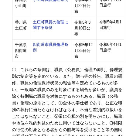
日施行
小山町
月22日公
布
土庄町職員の倫理に
令和5年4月1
香川県
令和5年3
関する条例
日施行
土庄町
月10日公
布
四街道市職員倫理条
令和6年4月1
千葉県
令和5年12
例
日施行
四街道
月25日公
市
布
〇 これらの条例は、職員（公務員）倫理の原則、倫理規
則の制定等を定めている。また、贈与等の報告、職員の研
修、職員の倫理保持状況の報告等を定めているものが多
い。一般職の職員のみを対象にする場合が多いが、議員を
除く特別職の職員を対象にするものもある。職員（公務
員）倫理の原則として、①全体の奉仕者であり、公正な職
務の執行に当たらなければならず、不当な差別的取扱いを
してはならないこと、②常に公私の別を明らかにし、職務
や地位を私的利益のために用いてはならないこと、③権限
の行使の対象となる者からの贈与等を受けること等の国民