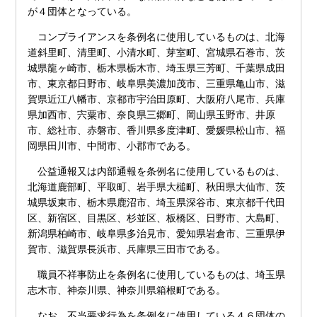
が４団体となっている。
コンプライアンスを条例名に使用しているものは、北海
道斜里町、清里町、小清水町、芽室町、宮城県石巻市、茨
城県龍ヶ崎市、栃木県栃木市、埼玉県三芳町、千葉県成田
市、東京都日野市、岐阜県美濃加茂市、三重県亀山市、滋
賀県近江八幡市、京都市宇治田原町、大阪府八尾市、兵庫
県加西市、宍粟市、奈良県三郷町、岡山県玉野市、井原
市、総社市、赤磐市、香川県多度津町、愛媛県松山市、福
岡県田川市、中間市、小郡市である。
公益通報又は内部通報を条例名に使用しているものは、
北海道鹿部町、平取町、岩手県大槌町、秋田県大仙市、茨
城県坂東市、栃木県鹿沼市、埼玉県深谷市、東京都千代田
区、新宿区、目黒区、杉並区、板橋区、日野市、大島町、
新潟県柏崎市、岐阜県多治見市、愛知県岩倉市、三重県伊
賀市、滋賀県長浜市、兵庫県三田市である。
職員不祥事防止を条例名に使用しているものは、埼玉県
志木市、神奈川県、神奈川県箱根町である。
なお、不当要求行為を条例名に使用している４６団体の