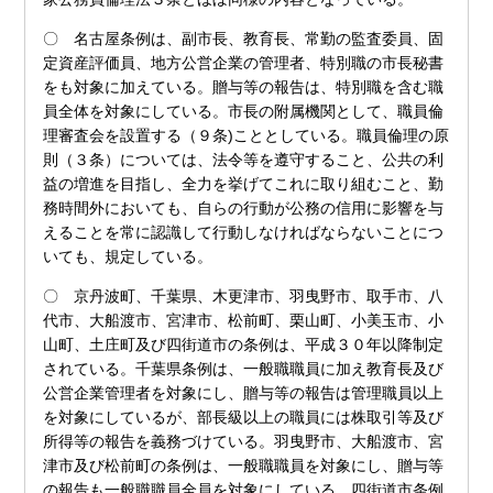
〇 名古屋条例は、副市長、教育長、常勤の監査委員、固
定資産評価員、地方公営企業の管理者、特別職の市長秘書
をも対象に加えている。贈与等の報告は、特別職を含む職
員全体を対象にしている。市長の附属機関として、職員倫
理審査会を設置する（９条)こととしている。職員倫理の原
則（３条）については、法令等を遵守すること、公共の利
益の増進を目指し、全力を挙げてこれに取り組むこと、勤
務時間外においても、自らの行動が公務の信用に影響を与
えることを常に認識して行動しなければならないことにつ
いても、規定している。
〇 京丹波町、千葉県、木更津市、羽曳野市、取手市、八
代市、大船渡市、宮津市、松前町、栗山町、小美玉市、小
山町、土庄町及び四街道市の条例は、平成３０年以降制定
されている。千葉県条例は、一般職職員に加え教育長及び
公営企業管理者を対象にし、贈与等の報告は管理職員以上
を対象にしているが、部長級以上の職員には株取引等及び
所得等の報告を義務づけている。羽曳野市、大船渡市、宮
津市及び松前町の条例は、一般職職員を対象にし、贈与等
の報告も一般職職員全員を対象にしている。四街道市条例