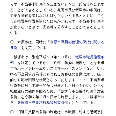
らず、不当要求行為等が止まないときは、氏名等を公表す
ることができるとしている。亀岡市及び飯塚市の条例は、
必要な措置を講じなければならないとするとともに、こう
した措置を措置を講じたにもかかわらず、不当要求行為等
が止まないときは、氏名等を公表することができるとして
いる。
〇 米原市は、同時に「
米原市職員の倫理の保持に関する
条例
」を制定している。
飯塚市は、別途平成２８年１０月に「
飯塚市職員倫理条
例
」を制定しているが、「近年、執拗に無理なことを要求
するハードクレームやカスタマーハラスメントなど、いわ
ゆる不当要求行為等ともとれるお客様の言動に対し、統一
的な対応が困難な状況となっております。・・・不当要求
行為等に対して統一的かつ毅然とした対応を行い、公正な
職務遂行の確保を図るため、「飯塚市不当要求行為等対策
条例」を令和７年７月１日から施行します。」（飯塚市Ｈ
Ｐ「
飯塚市不当要求行為等対策条例
」）としている。
〇 旧近江八幡市条例の制定は、市職員に対する恐喝事件