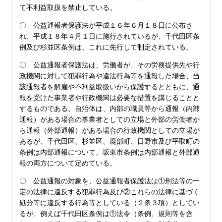
て不利益取扱を禁止している。
〇 公益通報者保護法が平成１６年６月１８日に公布さ
れ、平成１８年４月１日に施行されているが、千代田区条
例及び杉並区条例は、これに先行して制定されている。
〇 公益通報者保護法は、労働者が、その労務提供先や行
政機関に対して犯罪行為や違法行為等を通報した場合、当
該通報者を解雇や不利益取扱いから保護するとともに、通
報を受けた事業者や行政機関は必要な措置を講じることと
するものである。自治体は、内部の職員等から通報（内部
通報）がある場合の事業者としての立場と外部の労働者か
ら通報（外部通報）がある場合の行政機関としての立場が
あるが、千代田区、杉並区、鹿部町、日野市及び平取町の
条例は内部通報について、坂東市条例は内部通報と外部通
報の両方について定めている。
〇 公益通報の対象を、公益通報者保護法は①刑法等の一
定の法律に違反する犯罪行為及び②これらの法律に基づく
処分等に違反する行為等としている（２条３項）としてい
るが、例えば千代田区条例は①法令（条例、規則等を含