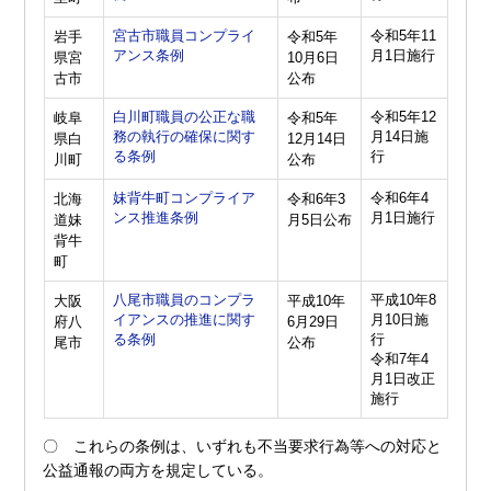
宮古市職員コンプライ
令和5年11
岩手
令和5年
アンス条例
月1日施行
県宮
10月6日
古市
公布
白川町職員の公正な職
令和5年12
岐阜
令和5年
務の執行の確保に関す
月14日施
県白
12月14日
る条例
行
川町
公布
妹背牛町コンプライア
令和6年4
北海
令和6年3
ンス推進条例
月1日施行
道妹
月5日公布
背牛
町
八尾市職員のコンプラ
平成10年8
大阪
平成10年
イアンスの推進に関す
月10日施
府八
6月29日
る条例
行
尾市
公布
令和7年4
月1日改正
施行
〇 これらの条例は、いずれも不当要求行為等への対応と
公益通報の両方を規定している。