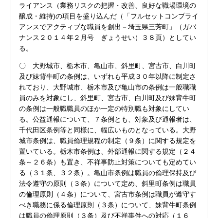
ライアンス（業務リスクの把握・改善、良好な職場環境の
醸成・維持)の項目を盛り込んだ（「フルセットコンプライ
アンスでアクティブな職員を創出－埼玉県三芳町」（ガバ
ナンス２０１４年２月号 ぎょうせい）３８頁）としてい
る。
〇 大野城市、栃木市、亀山市、斜里町、宮古市、白川町
及び妹背牛町の条例は、いずれも平成３０年以降に制定さ
れており、大野城市、栃木市及び亀山市の条例は一般職職
員のみを対象にし、斜里町、宮古市、白川町及び妹背牛町
の条例は一般職職員のほか一定の特別職も対象にしてい
る。公益通報について、７条例とも、対象及び通報者は、
千代田区条例等と同様に、幅広いものとなっている。大野
城市条例は、職員倫理規程の制定（９条）に関する規定を
置いている。栃木市条例は、外部通報に関する規定（２４
条～２６条）も置き、不祥事防止対策についても定めてい
る（３１条、３２条）。亀山市条例は職員の倫理保持及び
法令遵守の原則（３条）について定め、斜里町条例は職員
の倫理原則（４条）について、宮古市条例は職員が遵守す
べき職務に係る倫理原則（３条）について、妹背牛町条例
は職員の倫理原則（３条）及び不祥事件への対応（１６