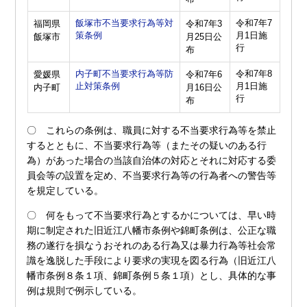
飯塚市不当要求行為等対
令和7年7
福岡県
令和7年3
策条例
月1日施
飯塚市
月25日公
行
布
内子町不当要求行為等防
令和7年8
愛媛県
令和7年6
止対策条例
月1日施
内子町
月16日公
行
布
〇 これらの条例は、職員に対する不当要求行為等を禁止
するとともに、不当要求行為等（またその疑いのある行
為）があった場合の当該自治体の対応とそれに対応する委
員会等の設置を定め、不当要求行為等の行為者への警告等
を規定している。
〇 何をもって不当要求行為とするかについては、早い時
期に制定された旧近江八幡市条例や錦町条例は、公正な職
務の遂行を損なうおそれのある行為又は暴力行為等社会常
識を逸脱した手段により要求の実現を図る行為（旧近江八
幡市条例８条１項、錦町条例５条１項）とし、具体的な事
例は規則で例示している。