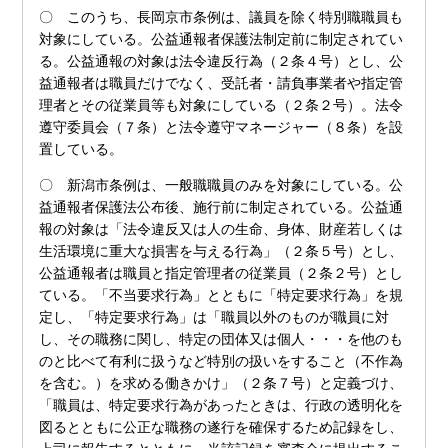
〇 このうち、長岡京市条例は、議員を除く特別職職員も
対象にしている。公益通報者保護法制定前に制定されてい
る。公益通報の対象は法令違反行為（２条４号）とし、公
益通報者は職員だけでなく、受託者・請負事業者や指定管
理者とその従業員等も対象にしている（２条２号）。法令
遵守委員会（７条）と法令遵守マネージャー（８条）を設
置している。
〇 新潟市条例は、一般職職員のみを対象にしている。公
益通報者保護法公布後、施行前に制定されている。公益通
報の対象は「法令違反又は人の生命、身体、財産若しくは
生活環境に重大な損害を与える行為」（２条５号）とし、
公益通報者は職員と指定管理者の従業員（２条２号）とし
ている。「不当要求行為」とともに「特定要求行為」を規
定し、「特定要求行為」は「職員以外のものが職員に対
し、その職務に関し、特定の団体又は個人・・・を他のも
のと比べて有利に扱うなど特別の扱いをすること（不作為
を含む。）を求める働きかけ」（２条７号）と定義づけ、
「職員は、特定要求行為があったときは、行政の透明化を
図るとともに公正な職務の遂行を確保するため記録をし、