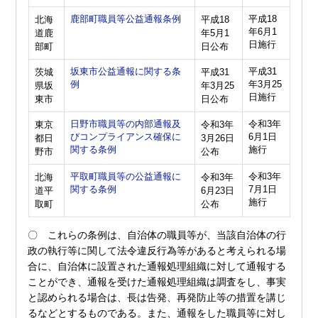
鹿部町職員等公益通報条例
平成18
北海
平成18
年6月1
道鹿
年5月1
日施行
部町
日公布
坂東市公益通報に関する条
平成31
茨城
平成31
例
年3月25
県坂
年3月25
日施行
東市
日公布
日野市職員等の内部通報及
令和3年
東京
令和3年
びコンプライアンス確保に
6月1日
都日
3月26日
関する条例
施行
野市
公布
平取町職員等の公益通報に
令和3年
北海
令和3年
関する条例
7月1日
道平
6月23日
施行
取町
公布
〇 これらの条例は、自治体の職員等が、当該自治体の行
政の執行等に関して法令違反行為等があると考えられる場
合に、自治体に設置された通報処理組織に対して通報する
ことができ、通報を受けた通報処理組織は調査をし、事実
と認められる場合は、長は告発、再発防止等の措置を講じ
るなどとするものである。また、通報をした職員等に対し