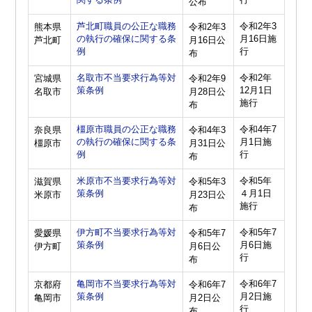
公布
芦北町職員の公正な職務
令和2年3
熊本県
令和2年3
の執行の確保に関する条
月16日施
芦北町
月16日公
例
行
布
名取市不当要求行為等対
令和2年
宮城県
令和2年9
策条例
12月1日
名取市
月28日公
施行
布
橿原市職員の公正な職務
令和4年7
奈良県
令和4年3
の執行の確保に関する条
月1日施
橿原市
月31日公
例
行
布
米原市不当要求行為等対
令和5年
滋賀県
令和5年3
策条例
４月1日
米原市
月23日公
施行
布
伊方町不当要求行為等対
令和5年7
愛媛県
令和5年7
策条例
月6日施
伊方町
月6日公
行
布
亀岡市不当要求行為等対
令和6年7
京都府
令和6年7
策条例
月2日施
亀岡市
月2日公
行
布