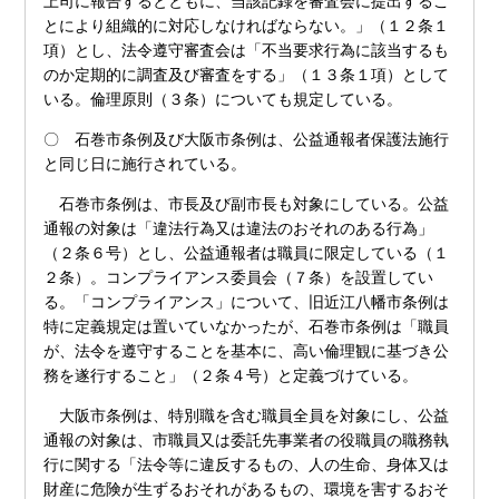
上司に報告するとともに、当該記録を審査会に提出するこ
とにより組織的に対応しなければならない。」（１２条１
項）とし、法令遵守審査会は「不当要求行為に該当するも
のか定期的に調査及び審査をする」（１３条１項）として
いる。倫理原則（３条）についても規定している。
〇 石巻市条例及び大阪市条例は、公益通報者保護法施行
と同じ日に施行されている。
石巻市条例は、市長及び副市長も対象にしている。公益
通報の対象は「違法行為又は違法のおそれのある行為」
（２条６号）とし、公益通報者は職員に限定している（１
２条）。コンプライアンス委員会（７条）を設置してい
る。「コンプライアンス」について、旧近江八幡市条例は
特に定義規定は置いていなかったが、石巻市条例は「職員
が、法令を遵守することを基本に、高い倫理観に基づき公
務を遂行すること」（２条４号）と定義づけている。
大阪市条例は、特別職を含む職員全員を対象にし、公益
通報の対象は、市職員又は委託先事業者の役職員の職務執
行に関する「法令等に違反するもの、人の生命、身体又は
財産に危険が生ずるおそれがあるもの、環境を害するおそ