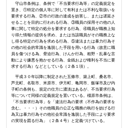
守山市条例は、条例で「不当要求行為等」の定義規定を
置き、①特定の個人等に対して有利または不利な取扱いを
要求する行為、②市の行政の達成を妨害し、または遅延さ
せることを目的に行われる行為、③職員の採用その他の人
事に関して特定の処分を要求する行為、④職員が職務上知
り得た情報の提供を求め、または当該職員がその職務上な
し得る特定の行為を求める行為、⑤違法または暴力行為そ
の他の社会的常識を逸脱した手段を用いる行為（故意に職
員を傷つける為、脅迫行為、けんか行為、粗野・乱暴な言
動により嫌悪を抱かせる行為、金銭および権利を不当に要
求する行為）などとしている（２条１項）。
平成３０年以降に制定された五條市、築上町、桑名市、
芦北町、名取市、米原市、伊方町、亀岡市、飯塚市及び内
子町の条例も、規定の仕方に濃淡はあるが、不当要求行為
等について同様の定義規定を置いている。橿原市条例は、
「不当要求行為等」を「違法行為の要求（不作為の要求を
含む。・・・）その他職員の公正な職務の執行を妨げる行
為又は暴力行為その他社会常識を逸脱した手段により要求
の実現を図る行為」（２条４号）と定義づけている。