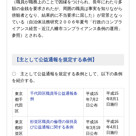
（職員が職務上のことで因縁をつけられ、長年にわたり多
額の金銭を要求されたが、周囲の職員は事実を知りながら
傍観者となり、結果的に不当要求に屈した）が背景となっ
ている（自治体法務研究２００６年夏号「行政のコンプラ
イアンス経営－近江八幡市コンプライアンス条例の運用」
参照）とされる。
【主として公益通報を規定する条例】
〇 主として公益通報を規定する条例として、以下の条例
を紹介する。
千代田区職員等公益通報条
平成15
東京
平成15
例
年8月1
都千
年7月2
日施行
代田
日公布
区
杉並区職員の倫理の保持及
平成16
東京
平成16
び公益通報に関する条例
年4月1
都杉
年3月19
日施行
並区
日公布