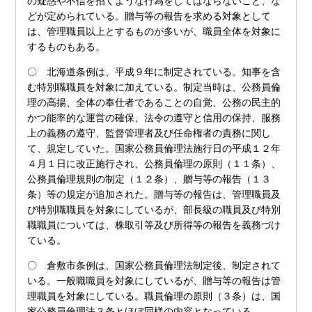
の疑惑や不信を招くような行為をしてはならないこと、な
どが定められている。贈与等の報告を求める対象として
は、管理職員以上とするものが多いが、職員全体を対象に
するものもある。
〇 北海道条例は、平成９年に制定されている。知事を含
む特別職職員を対象に加えている。制定当時は、公務員倫
理の高揚、全体の奉仕者であることの自覚、公務の民主的
かつ能率的な運営の確保、法令の遵守と信用の保持、服務
上の義務の遵守、監督管理者及び任命権者の責務に関し
て、規定していた。国家公務員倫理法施行日の平成１２年
４月１日に改正施行され、公務員倫理の原則（１１条）、
公務員倫理規則の制定（１２条）、贈与等の報告（１３
条）等の規定が追加された。贈与等の報告は、管理職員及
び特別職職員を対象にしているが、部長級の職員及び特別
職職員については、株取引等及び所得等の報告を義務づけ
ている。
〇 倉敷市条例は、国家公務員倫理法制定後、制定されて
いる。一般職職員を対象にしているが、贈与等の報告は管
理職員を対象にしている。職員倫理の原則（３条）は、国
家公務員倫理法３条とほぼ同様の内容となっている。