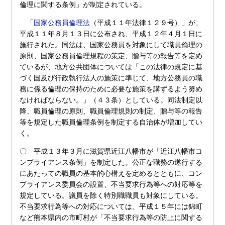
倫理に関する条例」が制定されている。
「
国家公務員倫理法
（平成１１年法律１２９号）」が、
平成１１年８月１３日に公布され、平成１２年４月１日に
施行された。同法は、国家公務員を対象にして職員倫理の
原則、国家公務員倫理規程の策定、贈与等の報告等を定め
ているが、地方公共団体については「この法律の規定に基
づく国及び行政執行法人の施策に準じて、地方公務員の職
務に係る倫理の保持のために必要な施策を講ずるよう努め
なければならない。」（４３条）としている。同法制定以
降、職員倫理の原則、職員倫理規則の制定、贈与等の報告
等を規定した職員倫理条例を制定する自治体が増加してい
く。
〇 平成１３年３月に滋賀県近江八幡市が「近江八幡市コ
ンプライアンス条例」を制定した。公正な職務の遂行する
にあたっての職員の基本的心構えを定めるとともに、コン
プライアンス委員会の設置、不当要求行為等への対応等を
規定している。議員を除く特別職職員も対象にしている。
不当要求行為等への対応については、平成１５年には錦町
など熊本県内の市町村が「不当要求行為等の防止に関する