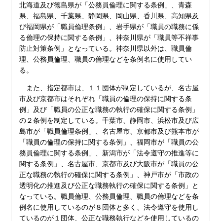
北海道及び徳島県が「公務員倫理に関する条例」、青森
県、福島県、千葉県、静岡県、岡山県、香川県、高知県及
び福岡県が「職員倫理条例」、岩手県が「職員の職務に係
る倫理の保持に関する条例」、神奈川県が「職員等不祥事
防止対策条例」となっている。神奈川県以外は、職員倫
理、公務員倫理、職員の倫理などを条例名に使用してい
る。
また、指定都市は、１１団体が制定しているが、名古屋
市及び京都市はそれぞれ「職員の倫理の保持に関する条
例」及び「職員の公正な職務の執行の確保に関する条例」
の２条例を制定している。千葉市、静岡市、浜松市及び広
島市が「職員倫理条例」、名古屋市、京都市及び熊本市が
「職員の倫理の保持に関する条例」、福岡市が「職員の公
務員倫理に関する条例」、新潟市が「法令遵守の推進等に
関する条例」、名古屋市、京都市及び大阪市が「職員の公
正な職務の執行の確保に関する条例」、神戸市が「市政の
透明化の推進及び公正な職務執行の確保に関する条例」と
なっている。職員倫理、公務員倫理、職員の倫理などを条
例名に使用しているのが８団体と多く、法令遵守を使用し
ているのが１団体、公正な職務執行などを使用しているの