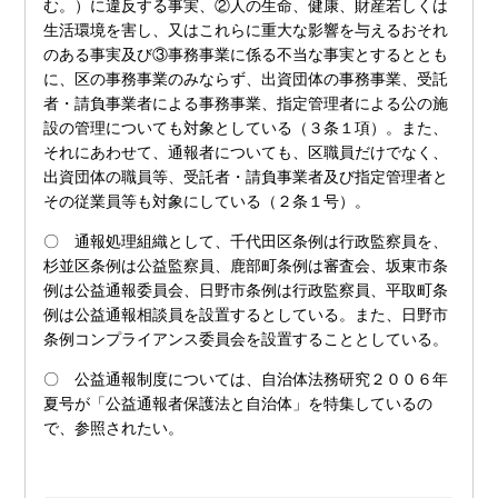
む。）に違反する事実、②人の生命、健康、財産若しくは
生活環境を害し、又はこれらに重大な影響を与えるおそれ
のある事実及び③事務事業に係る不当な事実とするととも
に、区の事務事業のみならず、出資団体の事務事業、受託
者・請負事業者による事務事業、指定管理者による公の施
設の管理についても対象としている（３条１項）。また、
それにあわせて、通報者についても、区職員だけでなく、
出資団体の職員等、受託者・請負事業者及び指定管理者と
その従業員等も対象にしている（２条１号）。
〇 通報処理組織として、千代田区条例は行政監察員を、
杉並区条例は公益監察員、鹿部町条例は審査会、坂東市条
例は公益通報委員会、日野市条例は行政監察員、平取町条
例は公益通報相談員を設置するとしている。また、日野市
条例コンプライアンス委員会を設置することとしている。
〇 公益通報制度については、自治体法務研究２００６年
夏号が「公益通報者保護法と自治体」を特集しているの
で、参照されたい。