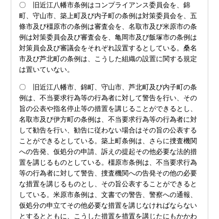
〇 旧近江八幡市条例はコンプライアンス委員会を、錦
町、守山市、築上町及び内子町の条例は対策委員会を、五
條市及び橿原市の条例は審査会を、名取市及び米原市の条
例は対策委員会及び審査会を、亀岡市及び飯塚市の条例は
対策員会及び審議会をそれぞれ設置するとしている。桑名
市及び芦北町の条例は、こうした組織の設置に関する規定
は置いていない。
〇 旧近江八幡市、錦町、守山市、芦北町及び内子町の条
例は、不当要求行為等の行為者に対して警告を行い、その
旨の公表や指名停止等の措置を講じることができるとし、
名取市及び伊方町の条例は、不当要求行為等の行為者に対
して勧告を行い、勧告に従わない場合はその旨の公表する
ことができるとしている。築上町条例は、さらに捜査機関
への告発、仮処分の申請、訴えの提起その他必要な法的措
置を講じるものとしている。橿原市条例は、不当要求行為
等の行為者に対して警告、捜査機関への告発その他の必要
な措置を講じるものとし、その旨公表することができると
している。米原市条例は、文書での警告、警察への通報、
仮処分の申立てその他必要な措置を講じなければならない
とするとともに、こうした措置を措置を講じたにもかかわ