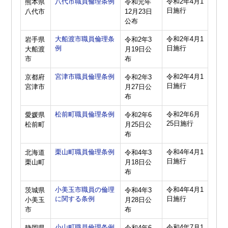
八代市職員倫理条例
令和2年4月1
熊本県
令和元年
日施行
八代市
12月23日
公布
大船渡市職員倫理条
令和2年4月1
岩手県
令和2年3
例
日施行
大船渡
月19日公
市
布
宮津市職員倫理条例
令和2年4月1
京都府
令和2年3
日施行
宮津市
月27日公
布
松前町職員倫理条例
令和2年6月
愛媛県
令和2年6
25日施行
松前町
月25日公
布
栗山町職員倫理条例
令和4年4月1
北海道
令和4年3
日施行
栗山町
月18日公
布
小美玉市職員の倫理
令和4年4月1
茨城県
令和4年3
に関する条例
日施行
小美玉
月28日公
市
布
小山町職員倫理条例
令和4年7月1
静岡県
令和4年6