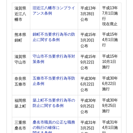
旧近江八幡市コンプライ
平成13年
滋賀県
平成13年
アンス条例
7月1日施
近江八
3月28日
行
幡市
公布
現在廃止
錦町不当要求行為等の防
平成15年
熊本県
平成15年
止に関する条例
4月1日施
錦町
3月20日
行
公布
守山市不当要求行為等対
平成15年
滋賀県
平成15年
策条例
10月1日
守山市
9月22日
施行
公布
五條市不当要求行為等防
平成30年
奈良県
平成30年
止条例
6月22日
五條市
6月22日
施行
公布
築上町不当要求行為等の
平成30年
福岡県
平成30年
防止に関する条例
9月25日
築上町
9月25日
施行
公布
桑名市職員の公正な職務
平成31年
三重県
平成31年
の執行の確保に
4月1日施
桑名市
3月25日
関する条例
行