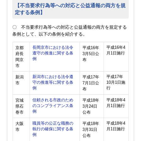
【不当要求行為等への対応と公益通報の両方を規
定する条例】
〇 不当要求行為等への対応と公益通報の両方を規定する
条例として、以下の条例を紹介する。
長岡京市における法令
平成16年4
京都
平成16年
遵守の推進に関する条
月1日施行
府長
3月5日公
例
岡京
布
市
新潟市における法令遵
平成17年
新潟
平成17年
守の推進等に関する条
10月1日施
市
7月1日公
例
行
布
信頼される市政のため
平成18年4
宮城
平成18年
のコンプライアンス条
月1日施行
県石
3月24日
例
巻市
公布
職員等の公正な職務の
平成18年4
大阪
平成18年
執行の確保に関する条
月1日施行
市
3月31日
例
公布