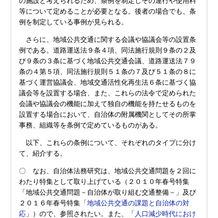
の施設と考えられるため、条例を制定しその運行や使用料
等について定めることが必要となる。後者の場合でも、条
例を制定している事例が見られる。
さらに、地域公共交通に関する会議や協議会等の設置条
例である。道路運送法９条４項、同法施行規則９条の２及
び９条の３条に基づく地域公共交通会議、道路運送法７９
条の４第５項、同法施行規則５１条の７及び５１条の８に
基づく運営協議会、地域交通活性化再生法６条に基づく協
議会等を設置する場合、また、これらの法令で定められた
会議や協議会の機能に加えて独自の機能を持たせるものを
設置する場合において、自治体の附属機関としてその所掌
事務、組織等を条例で定めているものがある。
以下、これらの条例について、それぞれのタイプに分け
て、紹介する。
〇 なお、自治体法務研究は、地域公共交通問題を２回に
わたり特集として取り上げている（２０１０年春号特集
「地域公共交通問題－自治体が取り組む交通整備－」及び
２０１６年春号特集「
地域公共交通の課題と自治体の対
応
」）ので、参照されたい。また、「
人口減少時代におけ