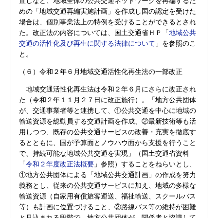
直しなど、地域全体の公共交通ネットワークを再編するた
めの「地域交通再編実施計画」を作成し国の認定を受けた
場合は、個別事業法上の特例を受けることができるとされ
た。改正法の内容については、国土交通省ＨＰ「
地域公共
交通の活性化及び再生に関する法律について
」を参照のこ
と。
（６）令和２年６月地域交通活性化再生法の一部改正
地域交通活性化再生法は令和２年６月にさらに改正され
た（令和２年１１月２７日に改正施行）。「地方公共団体
が、交通事業者等と連携して、①公共交通を中心に地域の
輸送資源を総動員する交通計画を作成、②最新技術等も活
用しつつ、既存の公共交通サービスの改善・充実を徹底す
るとともに、国が予算面とノウハウ面から支援を行うこと
で、持続可能な地域公共交通を実現」（国土交通省資料
「
令和２年度改正法概要
」参照）することをねらいとし、
①地方公共団体による「地域公共交通計画」の作成を努力
義務とし、従来の公共交通サービスに加え、地域の多様な
輸送資源（自家用有償旅客運送、福祉輸送、スクールバス
等）も計画に位置づけること、②路線バス等の維持が困難
と見込まれる段階で、地方公共団体が、関係者と協議して