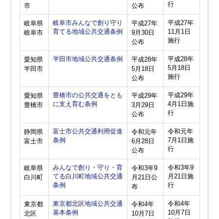
行
市
公布
岐阜市みんなで創り守り
平成27年
岐阜県
平成27年
育てる地域公共交通条例
11月1日
岐阜市
9月30日
施行
公布
半田市地域公共交通条例
平成28年
愛知県
平成28年
5月18日
半田市
5月18日
施行
公布
豊橋市の公共交通をとも
平成29年
愛知県
平成29年
に支え育む条例
4月1日施
豊橋市
3月29日
行
公布
富士市公共交通利用促進
令和元年
静岡県
令和元年
条例
7月1日施
富士市
6月28日
行
公布
みんなで創り・守り・育
令和3年9
岐阜県
令和3年9
てる白川町地域公共交通
月21日施
白川町
月21日公
条例
行
布
東京都北区地域公共交通
令和4年
東京都
令和4年
基本条例
10月7日
北区
10月7日