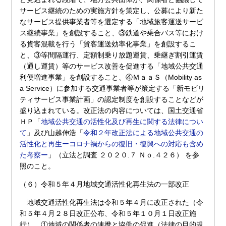
サービス継続のための実施方針を策定し、公募により新た
なサービス提供事業者等を選定する「地域旅客運送サービ
ス継続事業」を創設すること、③鉄道や乗合バス等におけ
る貨客混載を行う「貨客運送効率化事業」を創設するこ
と、③等間隔運行、定額制乗り放題運賃、乗継ぎ割引運賃
（通し運賃）等のサービス改善を促進する「地域公共交通
利便増進事業」を創設すること、④ＭａａＳ（Mobility as
a Service）に参加する交通事業者等が策定する「新モビリ
ティサービス事業計画」の認定制度を創設することなどが
盛り込まれている。改正法の内容については、国土交通省
ＨＰ「
地域公共交通の活性化及び再生に関する法律につい
て
」及び山越伸浩「
令和２年改正法による地域公共交通の
活性化と再生ーコロナ禍からの復旧・復興への対応も含め
た考察ー
」（立法と調査 ２０２０.７ Ｎｏ.４２６） を参
照のこと。
（６）令和５年４月地域交通活性化再生法の一部改正
地域交通活性化再生法は令和５年４月に改正された（令
和５年４月２８日改正公布、令和５年１０月１日改正施
行）。①地域の関係者の連携と協働の促進（法律の目的規