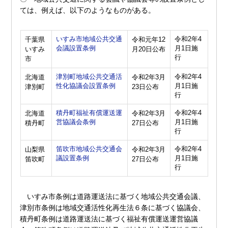
ては、例えば、以下のようなものがある。
いすみ市地域公共交通
令和2年4
千葉県
令和元年12
会議設置条例
月1日施
いすみ
月20日公布
行
市
津別町地域公共交通活
令和2年4
北海道
令和2年3月
性化協議会設置条例
月1日施
津別町
23日公布
行
積丹町福祉有償運送運
令和2年4
北海道
令和2年3月
営協議会条例
月1日施
積丹町
27日公布
行
笛吹市地域公共交通会
令和2年4
山梨県
令和2年3月
議設置条例
月1日施
笛吹町
27日公布
行
いすみ市条例は道路運送法に基づく地域公共交通会議、
津別市条例は地域交通活性化再生法６条に基づく協議会、
積丹町条例は道路運送法に基づく福祉有償運送運営協議