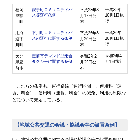
鞍手町コミュニティバ
平成23年
福岡
平成23年6
ス等運行条例
10月1日施
県鞍
月17日公
行
手町
布
下川町コミュニティバ
平成26年
北海
平成26年6
スの運行に関する条例
10月1日施
道下
月20日公
行
川町
布
豊前市デマンド型乗合
令和2年4
大分
令和2年2
タクシーに関する条例
月1日施行
県豊
月25日公
前市
布
これらの条例も、運行路線（運行区間）、使用料（運
賃、料金）、使用料（運賃、料金）の減免、利用の制限な
どについて規定している。
【地域公共交通の会議・協議会等の設置条例】
〇 地域公共交通に関する会議や協議会等の設置条例とし