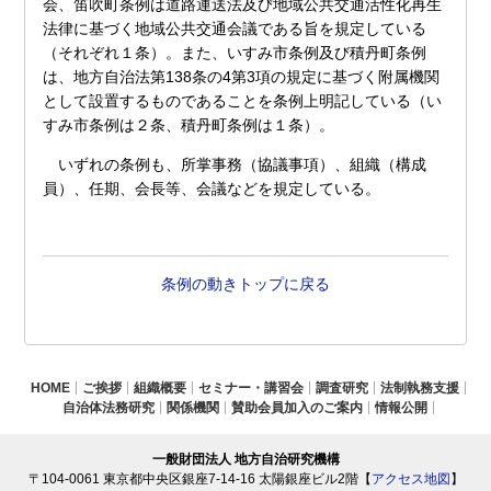
会、笛吹町条例は道路運送法及び地域公共交通活性化再生
法律に基づく地域公共交通会議である旨を規定している
（それぞれ１条）。また、いすみ市条例及び積丹町条例
は、地方自治法第138条の4第3項の規定に基づく附属機関
として設置するものであることを条例上明記している（い
すみ市条例は２条、積丹町条例は１条）。
いずれの条例も、所掌事務（協議事項）、組織（構成
員）、任期、会長等、会議などを規定している。
条例の動きトップに戻る
HOME
ご挨拶
組織概要
セミナー・講習会
調査研究
法制執務支援
自治体法務研究
関係機関
賛助会員加入のご案内
情報公開
一般財団法人 地方自治研究機構
〒104-0061 東京都中央区銀座7-14-16 太陽銀座ビル2階【
アクセス地図
】