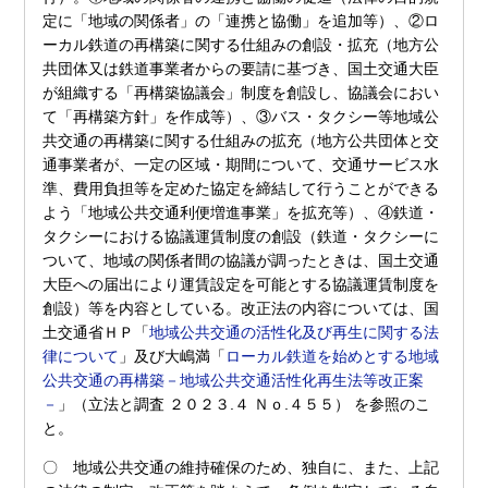
定に「地域の関係者」の「連携と協働」を追加等）、②ロ
ーカル鉄道の再構築に関する仕組みの創設・拡充（地方公
共団体又は鉄道事業者からの要請に基づき、国土交通大臣
が組織する「再構築協議会」制度を創設し、協議会におい
て「再構築方針」を作成等）、③バス・タクシー等地域公
共交通の再構築に関する仕組みの拡充（地方公共団体と交
通事業者が、一定の区域・期間について、交通サービス水
準、費用負担等を定めた協定を締結して行うことができる
よう「地域公共交通利便増進事業」を拡充等）、④鉄道・
タクシーにおける協議運賃制度の創設（鉄道・タクシーに
ついて、地域の関係者間の協議が調ったときは、国土交通
大臣への届出により運賃設定を可能とする協議運賃制度を
創設）等を内容としている。改正法の内容については、国
土交通省ＨＰ「
地域公共交通の活性化及び再生に関する法
律について
」及び大嶋満「
ローカル鉄道を始めとする地域
公共交通の再構築－地域公共交通活性化再生法等改正案
－
」（立法と調査 ２０２３.４ Ｎｏ.４５５） を参照のこ
と。
〇 地域公共交通の維持確保のため、独自に、また、上記