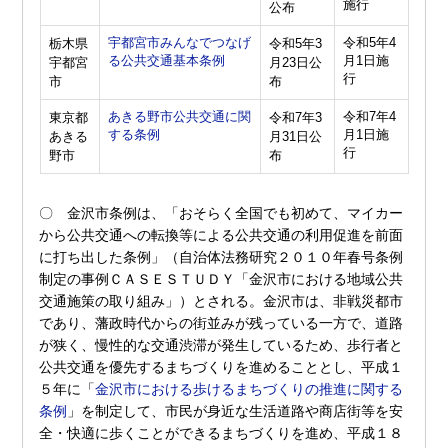
施行
公布
宇都宮市みんなでつなげ
令和5年4
栃木県
令和5年3
る公共交通基本条例
月1日施
宇都宮
月23日公
行
市
布
あきる野市公共交通に関
令和7年4
東京都
令和7年3
する条例
月1日施
あきる
月31日公
行
野市
布
〇 金沢市条例は、「おそらく全国でも初めて、マイカー
から公共交通への転換等による公共交通の利用促進を前面
に打ち出した条例」（自治体法務研究２０１０年春号条例
制定の事例ＣＡＳＥＳＴＵＤＹ「金沢市における地域公共
交通施策の取り組み」）とされる。金沢市は、非戦災都市
であり、藩政時代からの街並みが残っている一方で、道路
が狭く、慢性的な交通渋滞が発生しているため、歩行者と
公共交通を優先するまちづくりを進めることとし、平成１
５年に「
金沢市における歩けるまちづくりの推進に関する
条例
」を制定して、市民が身近な生活道路や商店街等を安
全・快適に歩くことができるまちづくりを進め、平成１８