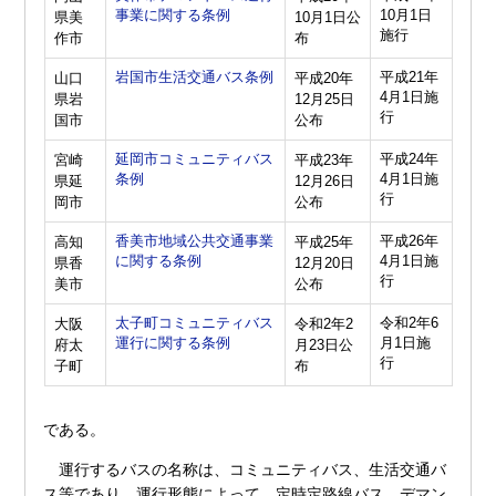
事業に関する条例
10月1日
県美
10月1日公
施行
作市
布
岩国市生活交通バス条例
平成21年
山口
平成20年
4月1日施
県岩
12月25日
行
国市
公布
延岡市コミュニティバス
平成24年
宮崎
平成23年
条例
4月1日施
県延
12月26日
行
岡市
公布
香美市地域公共交通事業
平成26年
高知
平成25年
に関する条例
4月1日施
県香
12月20日
行
美市
公布
太子町コミュニティバス
令和2年6
大阪
令和2年2
運行に関する条例
月1日施
府太
月23日公
行
子町
布
である。
運行するバスの名称は、コミュニティバス、生活交通バ
ス等であり、運行形態によって、定時定路線バス、デマン