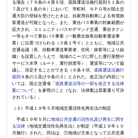
る場合（７９条の４第５項、道路運送法施行規則５１条の
７及び５１条の８）において、市町村、ＮＰＯ等が国土交
通大臣の登録を受けたときは、自家用自動車による有償旅
客運送が可能となった。また、乗合バス事業の対象範囲が
拡大され、コミュニティバスやデマンド交通、乗合タクシ
ー等もすべて乗合バス事業（一般乗合旅客自動車運送事
業）に位置づけられる（３条１号イ）とともに、地域公共
交通会議（長、自動車運送事業者、住民・旅客等により組
織）を設置したうえで、地域のニーズに即した運行形態や
サービス水準（ルート、運行頻度等）、運賃等について協
議し、決定することができる（９条４項、
道路運送法施行
規則
９条の２及び９条の３）とされた。改正法の内容につ
いては、国土交通省「
道路運送法等の一部を改正する法律
案について
」を参照のこと（なお、法律案は原案通り可決
されている）。
（３）平成１９年５月地域交通活性化再生法の制定
平成１９年５月に
地域公共交通の活性化及び再生に関す
る法律
（地域交通活性化再生法）が制定（平成１９年１０
月施行）された。同法は、①地域が主体となって公共交通