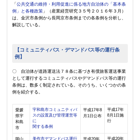
「
公共交通の維持・利用促進に係る地方自治体の「基本条
例」と各種政策
」（産業経営研究３５号２０１６年３月）
は、金沢市条例から長岡京市条例までの各条例を分析し、
解説している。
【コミュニティバス・デマンドバス等の運行条
例】
〇 自治体が道路運送法７８条に基づき有償旅客運送事業
として運行するコミュニティバスやデマンドバス等の運行
条例は、数多く制定されている。そのうち、いくつかの条
例を紹介する。
宇和島市コミュニティバ
平成17年
愛媛
平成17年8
スの設置及び管理運営等
8月1日施
県宇
月1日公布
に
行
和島
関する条例
市
美作市デマンドバス運行
平成20年
岡山
平成20年