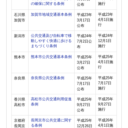
の確保に関する条例
施行
公布
加賀市地域交通基本条例
平成23年
石川県
平成23年
4月1日施
加賀市
3月17日
行
公布
公共交通及び自転車で移
平成24年
新潟市
平成24年
動しやすく快適に歩ける
12月1日
7月2日公
まちづくり条例
施行
布
熊本市公共交通基本条例
平成25年
熊本市
平成25年
4月1日施
3月27日
行
公布
奈良県公共交通条例
平成25年
奈良県
平成25年
7月17日
7月17日
施行
公布
高松市公共交通利用促進
平成25年
香川県
平成25年
条例
9月27日
高松市
9月27日
施行
公布
長岡京市公共交通に関す
平成26年
京都府
平成25年
る条例
4月1日施
長岡京
12月26日