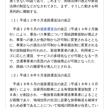
過できない問題であり、これまで、関係法律の改正や新規
法律の制定などがなされてきた。まず、そうした動きを時
系列的に概観する。
（１）平成１２年５月道路運送法の改正
平成１２年５月の
道路運送法
の改正（平成１４年２月施
行）により、乗合バス事業について需給調整規制が廃止さ
れ、事業への参入が免許制から許可制に変更されるととも
に、事業からの退出が許可制から事前届出制に変更される
等の規制緩和が行われた。新規事業者の参入、利用者ニー
ズに応じた運賃、サービスの多様化などが可能となる一方
で、交通事業者の意思のみで路線廃止が可能となったた
め、路線バスの撤退等が進んだとされる。
（２）平成１８年５月道路運送法の改正
平成１８年５月の道路運送法の改正（平成１８年１０月
施行）により、自家用自動車による有償旅客運送制度（７
８条）が創設され、一般旅客自動車運送事業者によること
が困難であり、地域住民の生活に必要な旅客輸送を確保す
るため必要であることについて地域の関係者が合意してい