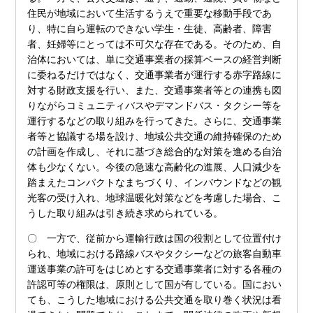
住民が地域において生活するうえで重要な移動手段であ
り、特に自ら運転のできない学生・生徒、高齢者、障害
者、妊婦等にとっては不可欠な存在である。そのため、自
治体においては、単に交通事業者の採算ベースの経営判断
に委ねるだけではなく、交通事業者が運行する赤字路線に
対する財政支援を行い、また、交通事業者等との連携も図
りながらコミュニティバスやデマンドバス・タクシー等を
運行するなどの取り組みを行ってきた。さらに、交通事業
者等と協議する場を設け、地域公共交通の維持確保のため
の計画を作成し、それに基づき総合的な対策を進める自治
体も少なくない。今後の急速な高齢化の進展、人口減少を
踏まえたコンパクトなまちづくり、インバウンドなどの観
光客の受け入れ、地球温暖化対策などを考慮した場合、こ
うした取り組みは引き続き求められている。
〇 一方で、従前から運輸行政は国の役割として位置付け
られ、地域における路線バスやタクシーなどの旅客自動車
運送事業の許可をはじめとする交通事業者に対する各種の
許認可等の権限は、原則として国が有している。国におい
ても、こうした地域における公共交通を取り巻く状況は看