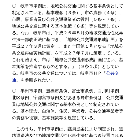
〇 岐阜市条例は、地域公共交通に関する基本条例として
制定されている。基本理念（３条）、市の責務（４条）、
市民、事業者及び公共交通事業者の役割（５条～７条）、
地域公共交通に関する基本施策（８条）等を規定してい
る。なお、岐阜市は、平成２６年５月の地域交通活性化再
生法一部改正法に基づき、「地域公共交通網形成計画」を
平成２７年３月に策定し、また全国第１号となる「地域公
共交通再編実施計画」を平成２７年７月に策定している。
これを踏まえ、市は「地域公共交通網形成計画に従い、基
本施策を推進するものとする。」（９条１項）としてい
る。岐阜市の公共交通については、岐阜市ＨＰ「
公共交
通
」を参照されたい。
〇 半田市条例、豊橋市条例、富士市条例、白川町条例、
北区条例、宇都宮市条例及びあきる野市条例は、公共交通
又は地域公共交通に関する基本条例として制定されてい
る。基本理念、自治体、住民、事業者、公共交通事業者等
の責務や役割、基本施策等を規定している。
このうち、半田市条例は、議員提案により制定され、道
路運送法及びの地域交通活性化再生法に基づき設置される