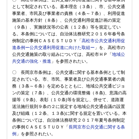
として制定されている。基本理念（３条）、市、公共交通
事業者、市民及び事業者の責務（４条～７条）、利用促進
施策の基本方針（８条）、公共交通利用促進計画の策定
（９条）、実施状況等の公表（１２条）等を規定してい
る。本条例については、自治体法務研究２０１６年春号条
例制定の事例ＣＡＳＥＳＴＵＤＹ「
高松市公共交通利用促
進条例ー公共交通利用促進に向けた取組ー
」を、高松市の
公共交通施策の取り組みについては、高松市ＨＰ「
地域公
共交通の強化・推進
」を参照されたい。
〇 長岡京市条例は、公共交通に関する基本条例として制
定されている。市、市民、事業者及び公共交通事業者の責
務（３条～６条）を定めるとともに、地域公共交通ビジョ
ンの策定（７条）、公共交通の環境整備（８条)、意識の高
揚等（９条)、表彰（１０条)等を規定し、併せて、道路運
送法施行規則９条の２に規定する地域公共交通会議の設置
及び組織（１２条、１３条)に関する規定を置いている。本
条例については、自治体法務研究２０１７年夏号条例制定
の事例ＣＡＳＥＳＴＵＤＹ「
長岡京市公共交通に関する条
例
」を参照されたい。