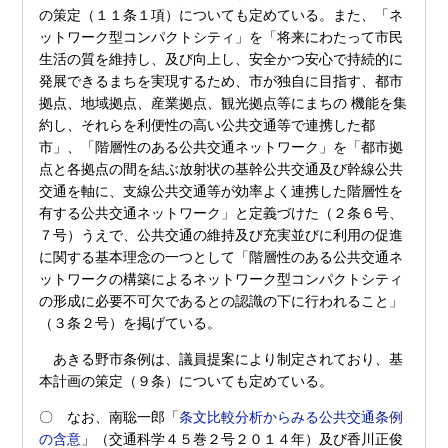
の策定（１１条１項）についても定めている。また、「ネ
ットワーク型コンパクトシティ」を「将来にわたって市民
生活の質を維持し、及び向上し、安全かつ安心で持続的に
発展できるまちを実現するため、市が独自に目指す、都市
拠点、地域拠点、産業拠点、観光拠点等にまちの 機能を集
約し、それらを利便性の高い公共交通等で連携した都
市」、「階層性のある公共交通ネットワーク」を「都市拠
点と各拠点の間を結ぶ放射状の基幹公共交通及び幹線公共
交通を軸に、支線公共交通等が効率よく連携した階層性を
有する公共交通ネットワーク」と定義づけた（２条６号、
７号）うえで、公共交通の維持及び充実並びに利用の促進
に関する基本理念の一つとして「階層性のある公共交通ネ
ットワークの構築によるネットワーク型コンパクトシティ
の形成に必要不可欠であるとの認識の下に行われること」
（３条２号）を掲げている。
あきる野市条例は、議員提案により制定されており、基
本計画の策定（９条）についても定めている。
〇 なお、南聡一郎「
条文比較分析からみる公共交通条例
の含意
」（交通科学４５巻２号２０１４年）及び香川正俊