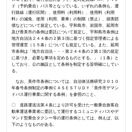
ド（予約乗合）バス等となっている。いずれの条例も、運
行路線（運行区間）、使用料（利用料）、使用料（利用
料）の減免、使用（利用、乗車）の制限（禁止）、損害賠
償などについて規定している。宇和島市、岩国市、延岡市
及び香美市の条例は委託について規定し、宇和島市条例は
地方自治法２４４条の２第３項に基づく指定管理者による
管理運営（１５条）についても規定している。また、延岡
市条例は「地方自治法・・・第２４４条の２第１項の規定
に基づき、必要な事項を定めるものとする。」（１条）と
しており、公の施設として条例を制定する旨明確にしてい
る。
なお、美作市条例については、自治体法務研究２０１０
年春号条例制定の事例ＣＡＳＥＳＴＵＤＹ「美作市デマン
ドバス運行事業に関する条例」を参照のこと。
〇 道路運送法第４条により許可を受けた一般乗合旅客自
動車運送事業者に委託して運行するコミュニティバスやデ
マンド型乗合タクシー等の運行条例としては、例えば、以
下のようなものがある。