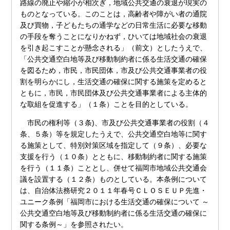
路線の廃止や縮小が相次ぎ，地域公共交通の衰退が現実の
ものとなっている。このことは，高齢者や障がい者の通院
及び買物，子どもたちの通学などの日常生活に必要な移動
の手段を奪うことになりかねず，ひいては地域社会の衰退
を引き起こすことが懸念される」（前文）としたうえで、
「公共交通空白地等及び移動制約者に係る生活交通の確保
を図るため，市民，市民団体，市及び公共交通事業者の役
割を明らかにし，生活交通の確保に関する施策を定めると
ともに，市民，市民団体及び公共交通事業者による主体的
な取組を促進する」（１条）ことを目的としている。
市民の権利等（３条)、市及び公共交通事業者の役割（４
条、５条）等を規定したうえで、公共交通空白地等に関す
る施策として、特別対策区域を指定して（９条）、必要な
支援を行う（１０条）とともに、移動制約者に関する施策
を行う（１１条）こととし、併せて福岡市地域公共交通会
議を設置する（１２条）ものとしている。本条例について
は、自治体法務研究２０１１年春号ＣＬＯＳＥＵＰ先進・
ユニーク条例「福岡市における生活交通の確保について ～
公共交通空白地等及び移動制約者に係る生活交通の確保に
関する条例～」を参照されたい。