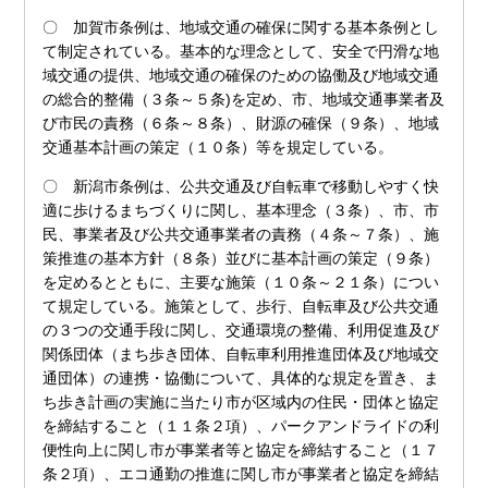
〇 加賀市条例は、地域交通の確保に関する基本条例とし
て制定されている。基本的な理念として、安全で円滑な地
域交通の提供、地域交通の確保のための協働及び地域交通
の総合的整備（３条～５条)を定め、市、地域交通事業者及
び市民の責務（６条～８条）、財源の確保（９条）、地域
交通基本計画の策定（１０条）等を規定している。
〇 新潟市条例は、公共交通及び自転車で移動しやすく快
適に歩けるまちづくりに関し、基本理念（３条）、市、市
民、事業者及び公共交通事業者の責務（４条～７条）、施
策推進の基本方針（８条）並びに基本計画の策定（９条）
を定めるとともに、主要な施策（１０条～２１条）につい
て規定している。施策として、歩行、自転車及び公共交通
の３つの交通手段に関し、交通環境の整備、利用促進及び
関係団体（まち歩き団体、自転車利用推進団体及び地域交
通団体）の連携・協働について、具体的な規定を置き、ま
ち歩き計画の実施に当たり市が区域内の住民・団体と協定
を締結すること（１１条２項）、パークアンドライドの利
便性向上に関し市が事業者等と協定を締結すること（１７
条２項）、エコ通勤の推進に関し市が事業者と協定を締結