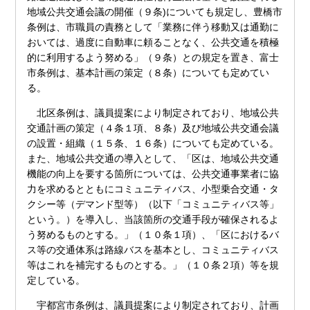
地域公共交通会議の開催（９条)についても規定し、豊橋市
条例は、市職員の責務として「業務に伴う移動又は通勤に
おいては、過度に自動車に頼ることなく、公共交通を積極
的に利用するよう努める」（９条）との規定を置き、富士
市条例は、基本計画の策定（８条）についても定めてい
る。
北区条例は、議員提案により制定されており、地域公共
交通計画の策定（４条１項、８条）及び地域公共交通会議
の設置・組織（１５条、１６条）についても定めている。
また、地域公共交通の導入として、「区は、地域公共交通
機能の向上を要する箇所については、公共交通事業者に協
力を求めるとともにコミュニティバス、小型乗合交通・タ
クシー等（デマンド型等）（以下「コミュニティバス等」
という。）を導入し、当該箇所の交通手段が確保されるよ
う努めるものとする。」（１０条１項）、「区におけるバ
ス等の交通体系は路線バスを基本とし、コミュニティバス
等はこれを補完するものとする。」（１０条２項）等を規
定している。
宇都宮市条例は、議員提案により制定されており、計画