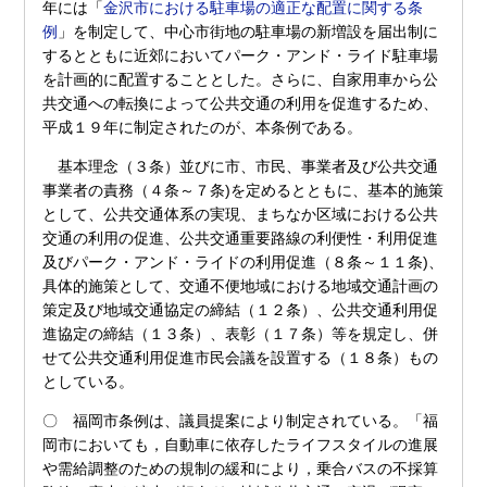
年には「
金沢市における駐車場の適正な配置に関する条
例
」を制定して、中心市街地の駐車場の新増設を届出制に
するとともに近郊においてパーク・アンド・ライド駐車場
を計画的に配置することとした。さらに、自家用車から公
共交通への転換によって公共交通の利用を促進するため、
平成１９年に制定されたのが、本条例である。
基本理念（３条）並びに市、市民、事業者及び公共交通
事業者の責務（４条～７条)を定めるとともに、基本的施策
として、公共交通体系の実現、まちなか区域における公共
交通の利用の促進、公共交通重要路線の利便性・利用促進
及びパーク・アンド・ライドの利用促進（８条～１１条)、
具体的施策として、交通不便地域における地域交通計画の
策定及び地域交通協定の締結（１２条）、公共交通利用促
進協定の締結（１３条）、表彰（１７条）等を規定し、併
せて公共交通利用促進市民会議を設置する（１８条）もの
としている。
〇 福岡市条例は、議員提案により制定されている。「福
岡市においても，自動車に依存したライフスタイルの進展
や需給調整のための規制の緩和により，乗合バスの不採算