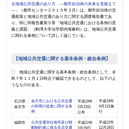
る地域公共交通のあり方 ―都市自治体の未来を見据えて
―
」（都市センター２０１５年３月）は、都市自治体の交
通政策と地域公共交通のあり方に関する調査報告書であ
り、特に同報告書第５章「地域公共交通における条例の意
義と課題」（駒澤大学法学部内海麻利）は、地域公共交通
に関わる条例について詳しく論じている。
【地域公共交通に関する基本条例・総合条例】
〇 地域公共交通に関する基本条例・総合条例として、令
和７年１１月１日時点で確認できるものとして、以下のよ
うなものがある。
金沢市における公共交通
平成19年
石川県
平成19年
の利用の促進に関する条
4月1日施
金沢市
3月23日
例
行
公布
公共交通空白地等及び移
平成22年
福岡市
平成22年
動制約者に係る生活交通
12月28日
3月29日