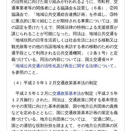
の活性化に向けた取り組みが行われるように、市町村、交
通事業者等の関係者による協議会を設置し（６条）、②同
協議会で、「地域公共交通総合連携計画」を作成し、③特
に重点的に取り組むことが期待される事業については、国
の認定を受けたうえで、関係法律の特例による支援措置が
講じられることが可能になった。同法は、地域公共交通を
「地域住民の日常生活若しくは社会生活における移動又は
観光旅客その他の当該地域を来訪する者の移動のための交
通手段として利用される公共交通機関」（２条１号）と定
義づけている。同法の内容については、国土交通省ＨＰ
「
地域公共交通の活性化及び再生に関する法律について
」
を参照のこと。
（４）平成２５年１２月交通政策基本法の制定
平成２５年１２月に
交通政策基本法
が制定（平成２５年
１２月施行）された。同法は、交通政策に関する基本理念
やその実現に向けた基本的施策、国や地方公共団体の責務
などを定めるとともに、国に交通政策基本計画の策定を義
務づけている。地方公共団体については、「交通に関し、
国との適切な役割分担を踏まえて、その地方公共団体の区