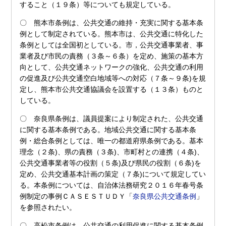
すること（１９条）等についても規定している。
〇 熊本市条例は、公共交通の維持・充実に関する基本条
例として制定されている。熊本市は、公共交通に特化した
条例としては全国初としている。市，公共交通事業者、事
業者及び市民の責務（３条～６条）を定め、施策の基本方
向として、公共交通ネットワークの強化、公共交通の利用
の促進及び公共交通空白地域等への対応（７条～９条)を規
定し、熊本市公共交通協議会を設置する（１３条）ものと
している。
〇 奈良県条例は、議員提案により制定された、公共交通
に関する基本条例である。地域公共交通に関する基本条
例・総合条例としては、唯一の都道府県条例である。基本
理念（２条)、県の責務（３条)、市町村との連携（４条)、
公共交通事業者等の役割（５条)及び県民の役割（６条)を
定め、公共交通基本計画の策定（７条)について規定してい
る。本条例については、自治体法務研究２０１６年春号条
例制定の事例ＣＡＳＥＳＴＵＤＹ「
奈良県公共交通条例
」
を参照されたい。
〇 高松市条例は、公共交通の利用促進に関する基本条例