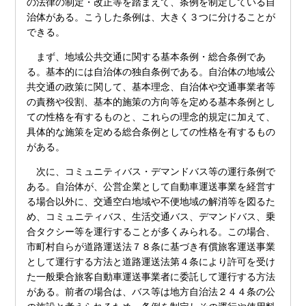
の法律の制定・改正等を踏まえて、条例を制定している自
治体がある。こうした条例は、大きく３つに分けることが
できる。
まず、地域公共交通に関する基本条例・総合条例であ
る。基本的には自治体の独自条例である。自治体の地域公
共交通の政策に関して、基本理念、自治体や交通事業者等
の責務や役割、基本的施策の方向等を定める基本条例とし
ての性格を有するものと、これらの理念的規定に加えて、
具体的な施策を定める総合条例としての性格を有するもの
がある。
次に、コミュニティバス・デマンドバス等の運行条例で
ある。自治体が、公営企業として自動車運送事業を経営す
る場合以外に、交通空白地域や不便地域の解消等を図るた
め、コミュニティバス、生活交通バス、デマンドバス、乗
合タクシー等を運行することが多くみられる。この場合、
市町村自らが道路運送法７８条に基づき有償旅客運送事業
として運行する方法と道路運送法第４条により許可を受け
た一般乗合旅客自動車運送事業者に委託して運行する方法
がある。前者の場合は、バス等は地方自治法２４４条の公