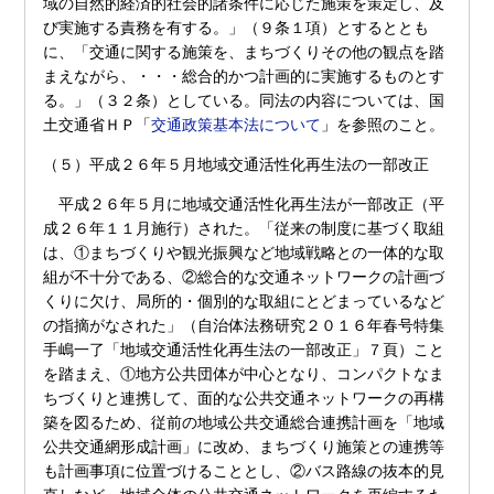
域の自然的経済的社会的諸条件に応じた施策を策定し、及
び実施する責務を有する。」（９条１項）とするととも
に、「交通に関する施策を、まちづくりその他の観点を踏
まえながら、・・・総合的かつ計画的に実施するものとす
る。」（３２条）としている。同法の内容については、国
土交通省ＨＰ「
交通政策基本法について
」を参照のこと。
（５）平成２６年５月地域交通活性化再生法の一部改正
平成２６年５月に地域交通活性化再生法が一部改正（平
成２６年１１月施行）された。「従来の制度に基づく取組
は、①まちづくりや観光振興など地域戦略との一体的な取
組が不十分である、②総合的な交通ネットワークの計画づ
くりに欠け、局所的・個別的な取組にとどまっているなど
の指摘がなされた」（自治体法務研究２０１６年春号特集
手嶋一了「地域交通活性化再生法の一部改正」７頁）こと
を踏まえ、①地方公共団体が中心となり、コンパクトなま
ちづくりと連携して、面的な公共交通ネットワークの再構
築を図るため、従前の地域公共交通総合連携計画を「地域
公共交通網形成計画」に改め、まちづくり施策との連携等
も計画事項に位置づけることとし、②バス路線の抜本的見