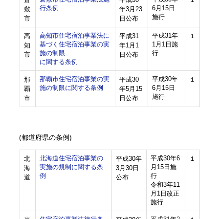
行条例
6月15日
敷
年3月23
施行
市
日公布
高知市住宅宿泊事業法に
平成31年
高
平成31
１
基づく住宅宿泊事業の実
1月1日施
知
年1月1
施の制限
行
市
日公布
に関する条例
那覇市住宅宿泊事業の実
平成30年
那
平成30
１
施の制限に関する条例
6月15日
覇
年5月15
施行
市
日公布
(都道府県の条例)
北海道住宅宿泊事業の
平成30年6
北
平成30年
１
実施の規制に関する条
月15日施
海
3月30日
例
行
道
公布
令和3年11
月1日改正
施行