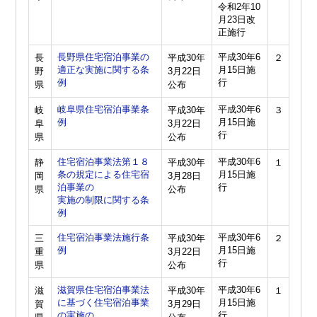
令和2年10
月23日改
正施行
長野県住宅宿泊事業の
平成30年6
長
平成30年
２
適正な実施に関する条
月15日施
野
3月22日
例
行
県
公布
岐阜県住宅宿泊事業条
平成30年6
岐
平成30年
３
例
月15日施
阜
3月22日
行
県
公布
住宅宿泊事業法第１８
平成30年6
静
平成30年
１
条の規定による住宅宿
月15日施
岡
3月28日
泊事業の
行
県
公布
実施の制限に関する条
例
住宅宿泊事業法施行条
平成30年6
三
平成30年
２
例
月15日施
重
3月22日
行
県
公布
滋賀県住宅宿泊事業法
平成30年6
滋
平成30年
１
に基づく住宅宿泊事業
月15日施
賀
3月29日
の実施の
行