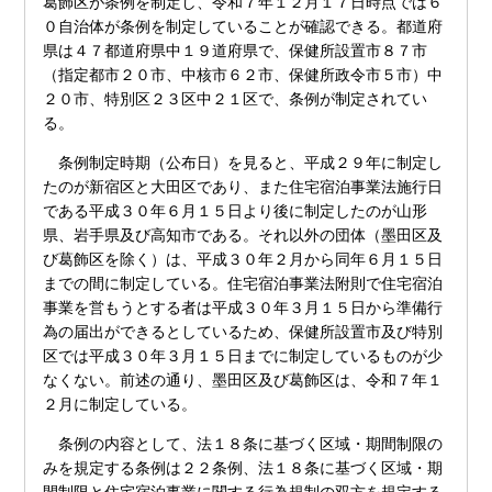
葛飾区が条例を制定し、令和７年１２月１７日時点では６
０自治体が条例を制定していることが確認できる。都道府
県は４７都道府県中１９道府県で、保健所設置市８７市
（指定都市２０市、中核市６２市、保健所政令市５市）中
２０市、特別区２３区中２１区で、条例が制定されてい
る。
条例制定時期（公布日）を見ると、平成２９年に制定し
たのが新宿区と大田区であり、また住宅宿泊事業法施行日
である平成３０年６月１５日より後に制定したのが山形
県、岩手県及び高知市である。それ以外の団体（墨田区及
び葛飾区を除く）は、平成３０年２月から同年６月１５日
までの間に制定している。住宅宿泊事業法附則で住宅宿泊
事業を営もうとする者は平成３０年３月１５日から準備行
為の届出ができるとしているため、保健所設置市及び特別
区では平成３０年３月１５日までに制定しているものが少
なくない。前述の通り、墨田区及び葛飾区は、令和７年１
２月に制定している。
条例の内容として、法１８条に基づく区域・期間制限の
みを規定する条例は２２条例、法１８条に基づく区域・期