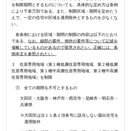
を制限期間とするものについても、具体的な定め方は条例
により千差万別である。また、制限区域・期間を定めたう
えで、一定の住宅や区域を適用除外とするものを少なくな
い。
各条例における区域・期間の制限の内容は以下のとおり
である。
なお、細部の要件、例外の要件等について記述を
省略しているものがあるので留意されたい。正確には、条
例本文を参照されたい。
１ 住居専用地域（第１種低層住居専用地域、第２種低層
住居専用地域、第１種中高層住居専用地域、第２種中高層
住居専用地域）を制限
① 全ての期間を不可とするもの
大田区・大阪市・神戸市・西宮市・尼崎市・明石市・
兵庫県
※大田区は法１１条１項各号に該当しない届出住宅を
適用除外