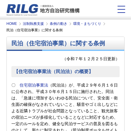
HOME
法制執務支援
条例の動き
環境・まちづくり
民泊（住宅宿泊事業）に関する条例
民泊（住宅宿泊事業）に関する条例
（令和７年１２月２５日更新）
【住宅宿泊事業法（民泊法）の概要】
〇
住宅宿泊事業法
（民泊法）が、平成２９年６月１６日
に公布され、平成３０年６月１５日に施行された。同法
は、「急速に増加するいわゆる民泊について、安全面・衛
生面の確保がなされていないこと、騒音やゴミ出しなどに
よる近隣トラブルが社会問題となっていること、観光旅客
の宿泊ニーズが多様化していることなどに対応するため、
一定のルールを定め、健全な民泊サービスの普及を図るも
のとして、新たに制定された」（民泊制度ポータルサイト