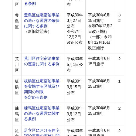
る条例
区
布
豊島区住宅宿泊事業
平成30年
平成30年6月
３
豊
の適正な運営の確保
3月27日
15日施行
２
島
に関する条例
公布
令和7年12月2
区
（新旧対照表）
令和7年
日改正施行
12月2日
（一部）令和
改正公布
8年12月16日
改正施行
荒川区住宅宿泊事業
平成30年6月
荒
平成30年
２
の運営に関する条例
15日施行
川
5月1日公
区
布
板橋区住宅宿泊事業
平成30年6月
板
平成30年
１
を実施する区域及び
15日施行
橋
3月15日
期間の制限
区
公布
を定める条例
練馬区住宅宿泊事業
平成30年6月
練
平成30年
２
の適正な運営に関す
15日施行
馬
3月12日
る条例
区
公布
足立区における住宅
平成30年6月
足
平成30年
２
宿泊事業の実施に関
15日施行