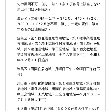
ての期間不可、但し、法１１条１項各号に該当しない
届出住宅は適用除外）
渋谷区（文教地区―１/７～３/２５、４/５～７/２０、
８/２９～１２/２５は不可、但し、一定の要件に該当
するものは適用除外）
豊島区（第１種低層住居専用地域・第１種中高層住居
専用地域・第２種中高層住居専用地域・第１種住居地
域・第２種住居地域・準工業地域・第１種文教地区・
第２種文教地区工業地域―全ての期間不可） 令和８
年１２月１６日施行
練馬区（田園住居地域―月曜日正午～金曜日正午は不
可）
川口市（市街化調整区域・第１種住居地域・第２種住
居地域・準住居地域・田園住居地域・近隣商業地域・
準工業地域・工業地域・工業専用地域―９月１６日～
７月１５日は不可）
金沢市（第1種住居地域（３０００㎡超の住宅）及び