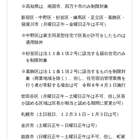
※高知県は、南国市、四万十市のみ制限対象
新宿区・中野区・杉並区・練馬区・足立区・葛飾区・
寝屋川市（月曜日正午～金曜日正午は不可）
※中野区は家主同居型住宅で区長が許可をしたものは
適用除外
※杉並区は法１１条１項２号に該当する届出住宅のみ
を制限対象
※葛飾区は法１１条１項２号に該当するものを制限対
象（商業地域を除く）、但し、住宅宿泊管理業務を
行う者が常駐する場合は可 令和８年４月１日施行
世田谷区（月曜日正午～土曜日正午は不可、但し区長
が認める区域は区長が相当と認める期間に変更が可）
札幌市（土日祝日、１２月３１日～１月３日は可）
金沢市（土曜日正午～日曜日正午は可）
姫路市（日曜日正午～土曜日正午は不可、但し、町家