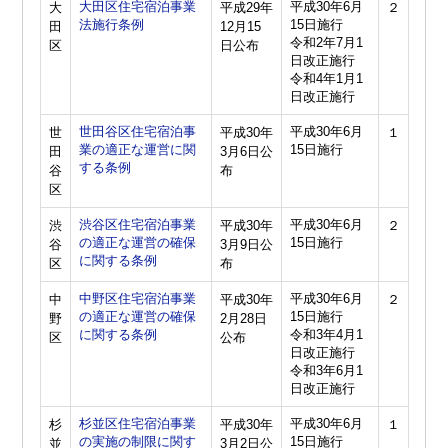
大田区住宅宿泊事業
平成30年6月
大
平成29年
２
法施行条例
15日施行
田
12月15
令和2年7月1
区
日公布
日改正施行
令和4年1月1
日改正施行
世田谷区住宅宿泊事
平成30年6月
世
平成30年
１
業の適正な運営に関
15日施行
田
3月6日公
する条例
谷
布
区
渋谷区住宅宿泊事業
平成30年6月
渋
平成30年
２
の適正な運営の確保
15日施行
谷
3月9日公
に関する条例
区
布
中野区住宅宿泊事業
平成30年6月
中
平成30年
２
の適正な運営の確保
15日施行
野
2月28日
に関する条例
令和3年4月1
区
公布
日改正施行
令和3年6月1
日改正施行
杉並区住宅宿泊事業
平成30年6月
杉
平成30年
１
の実施の制限に関す
15日施行
並
3月2日公