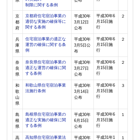
県
公布
制限に関する条例
京都府住宅宿泊事業の
平成30年6
京
平成30年
２
適切な実施の確保等に
月15日施
都
3月12日
関する条例
行
府
公布
住宅宿泊事業の適正な
平成30年6
兵
平成30年
２
運営の確保に関する条
月15日施
庫
3月5日公
例
行
県
布
奈良県住宅宿泊事業の
平成30年6
奈
平成30年
２
適正な運営の確保に関
月15日施
良
3月27日
する条例
行
県
公布
和歌山県住宅宿泊事業
平成30年6
和
平成30年
３
法施行条例
月15日施
歌
3月14日
行
山
公布
県
島根県住宅宿泊事業の
平成30年6
島
平成30年
１
適正な実施の確保に関
月15日施
根
6月15日
する条例
行
県
公布
高知県住宅宿泊事業法
平成31年1
高
平成30年
１