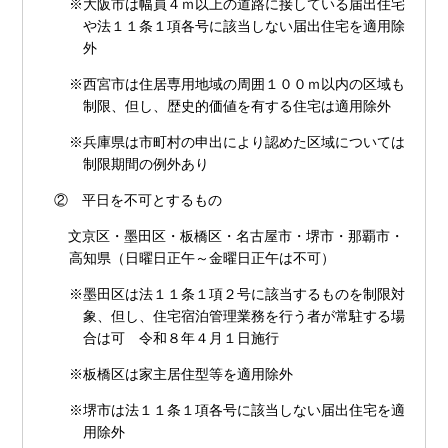
※大阪市は幅員４ｍ以上の道路に接している届出住宅
や法１１条１項各号に該当しない届出住宅を適用除
外
※西宮市は住居専用地域の周囲１００ｍ以内の区域も
制限、但し、歴史的価値を有する住宅は適用除外
※兵庫県は市町村の申出により認めた区域については
制限期間の例外あり
② 平日を不可とするもの
文京区・墨田区・板橋区・名古屋市・堺市・那覇市・
高知県（日曜日正午～金曜日正午は不可）
※墨田区は法１１条１項２号に該当するものを制限対
象、但し、住宅宿泊管理業務を行う者が常駐する場
合は可 令和８年４月１日施行
※板橋区は家主居住型等を適用除外
※堺市は法１１条１項各号に該当しない届出住宅を適
用除外