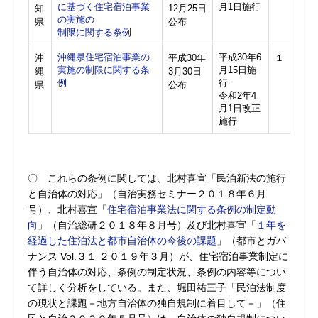
に基づく住宅宿泊事業
月1日施行
知
12月25日
の実施の
県
公布
制限に関する条例
沖縄県住宅宿泊事業の
平成30年6
沖
平成30年
１
実施の制限に関する条
月15日施
縄
3月30日
例
行
県
公布
令和2年4
月1日改正
施行
〇 これらの条例に関しては、北村喜宣「民泊新法の施行
と自治体の対応」（自治実務セミナー２０１８年６月
号）、北村喜宣「
住宅宿泊事業法に関する条例の制定動
向
」（自治総研２０１８年８月号）及び北村喜宣「
１年を
経過した住泊法と都市自治体の今後の課題
」（都市とガバ
ナンス Vol.３１ ２０１９年３月）が、住宅宿泊事業制定に
伴う自治体の対応、条例の制定状況、条例の内容等につい
て詳しく分析をしている。また、堀田祐三子「民泊法制度
の現状と課題－地方自治体の独自規制に着目して－」（住