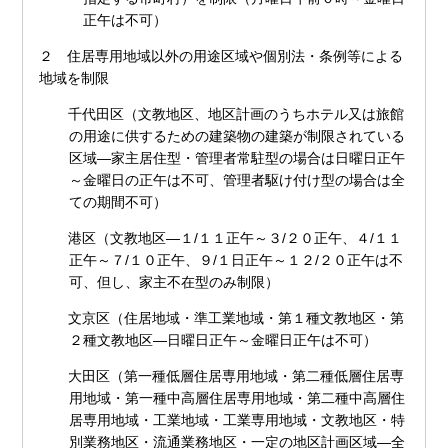
正午は不可）
２ 住居専用地域以外の用途区域や個別法・条例等による
地域を制限
千代田区（文教地区、地区計画のうちホテル又は旅館
の用途に供するための建築物の建築が制限されている
区域―家主居住型・管理者常駐型の場合は日曜日正午
～金曜日の正午は不可、管理者駆け付け型の場合は全
ての期間不可）
港区（文教地区―１/１１正午～３/２０正午、４/１１
正午～７/１０正午、９/１日正午～１２/２０正午は不
可、但し、家主不在型のみ制限）
文京区（住居地域・準工業地域・第１種文教地区・第
２種文教地区―日曜日正午～金曜日正午は不可）
大田区（第一種低層住居専用地域・第二種低層住居専
用地域・第一種中高層住居専用地域・第二種中高層住
居専用地域・工業地域・工業専用地域・文教地区・特
別業務地区・流通業務地区・一定の地区計画区域―全