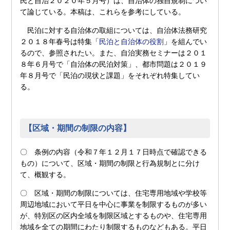
民と自治２０２０年５月号）は、自治体の独自規制につい
て論じている。本稿は、これらを参考にしている。
民泊に対する自治体の取組については、自治体法務研究
２０１８年春号は特集「
民泊と自治体の役割
」を組んでい
るので、参照されたい。また、自治実務セミナーは２０１
８年６月号で「自治体の民泊対策」、都市問題は２０１９
年８月号で「民泊の現状と課題」をそれぞれ特集してい
る。
【区域・期間の制限の内容】
〇 条例の内容（令和７年１２月１７日時点で確認できる
もの）について、区域・期間の制限と行為規制とに分け
て、概観する。
〇 区域・期間の制限については、住宅専用地域や学校等
周辺地域において平日を中心に事業を制限するものが多い
が、特別区の区内全域を制限区域とするものや、住宅専用
地域を全ての期間にわたり制限するものなどもある。平日