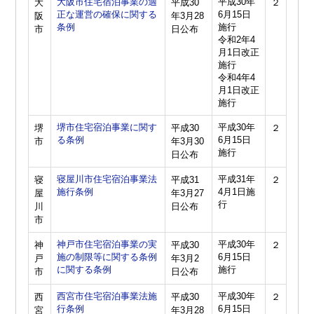
大阪市住宅宿泊事業の適
平成30年
大
平成30
２
正な運営の確保に関する
6月15日
阪
年3月28
条例
施行
市
日公布
令和2年4
月1日改正
施行
令和4年4
月1日改正
施行
堺市住宅宿泊事業に関す
平成30年
堺
平成30
２
る条例
6月15日
市
年3月30
施行
日公布
寝屋川市住宅宿泊事業法
平成31年
寝
平成31
２
施行条例
4月1日施
屋
年3月27
行
川
日公布
市
神戸市住宅宿泊事業の実
平成30年
神
平成30
２
施の制限等に関する条例
6月15日
戸
年3月2
に関する条例
施行
市
日公布
西宮市住宅宿泊事業法施
平成30年
西
平成30
２
行条例
6月15日
宮
年3月28