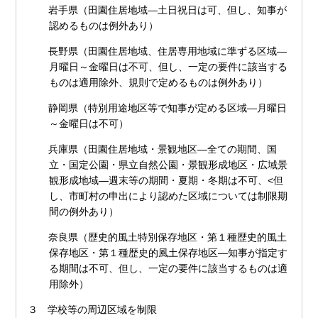
岩手県（田園住居地域―土日祝日は可、但し、知事が
認めるものは例外あり）
長野県（田園住居地域、住居専用地域に準ずる区域―
月曜日～金曜日は不可、但し、一定の要件に該当する
ものは適用除外、規則で定めるものは例外あり）
静岡県（特別用途地区等で知事が定める区域―月曜日
～金曜日は不可）
兵庫県（田園住居地域・景観地区―全ての期間、国
立・国定公園・県立自然公園・景観形成地区・広域景
観形成地域―週末等の期間・夏期・冬期は不可、<但
し、市町村の申出により認めた区域については制限期
間の例外あり）
奈良県（歴史的風土特別保存地区・第１種歴史的風土
保存地区・第１種歴史的風土保存地区―知事が指定す
る期間は不可、但し、一定の要件に該当するものは適
用除外）
３ 学校等の周辺区域を制限