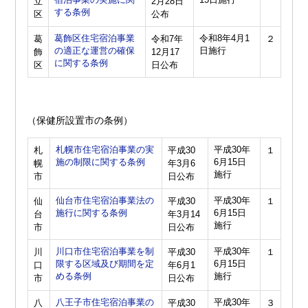
立
2月28日
する条例
区
公布
葛飾区住宅宿泊事業
令和8年4月1
葛
令和7年
２
の適正な運営の確保
日施行
飾
12月17
に関する条例
区
日公布
（保健所設置市の条例）
札幌市住宅宿泊事業の実
平成30年
札
平成30
１
施の制限に関する条例
6月15日
幌
年3月6
施行
市
日公布
仙台市住宅宿泊事業法の
平成30年
仙
平成30
１
施行に関する条例
6月15日
台
年3月14
施行
市
日公布
川口市住宅宿泊事業を制
平成30年
川
平成30
１
限する区域及び期間を定
6月15日
口
年6月1
める条例
施行
市
日公布
八王子市住宅宿泊事業の
平成30年
八
平成30
３