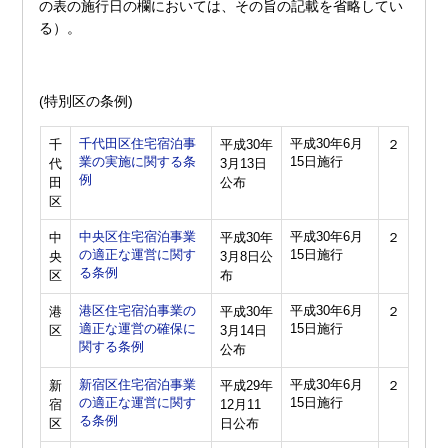
の表の施行日の欄においては、その旨の記載を省略してい
る）。
(特別区の条例)
千代田区住宅宿泊事
平成30年6月
千
平成30年
２
業の実施に関する条
15日施行
代
3月13日
例
田
公布
区
中央区住宅宿泊事業
平成30年6月
中
平成30年
２
の適正な運営に関す
15日施行
央
3月8日公
る条例
区
布
港区住宅宿泊事業の
平成30年6月
港
平成30年
２
適正な運営の確保に
15日施行
区
3月14日
関する条例
公布
新宿区住宅宿泊事業
平成30年6月
新
平成29年
２
の適正な運営に関す
15日施行
宿
12月11
る条例
区
日公布