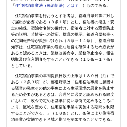
「
住宅宿泊事業法（民泊新法）とは？
」）ものである。
住宅宿泊事業を行おうとする者は、都道府県知事に対し
て届出が必要である（３条１項）とし、宿泊者の衛生・安
全の確保、宿泊者名簿の備付け、宿泊者に対する騒音防止
等の説明、苦情等への対応、標識の提示、都道府県知事へ
の定期報告等が義務づけられ（５条～１４条）、都道府県
知事は、住宅宿泊事業の適正な運営を確保するため必要が
あると認めるときは、業務改善命令、業務停止命令、報告
聴取及び立入調査をすることができる（１５条～１７条）
としている。
住宅宿泊事業の年間提供日数の上限は１８０日（泊）で
ある（２条３項）が、都道府県は「住宅宿泊事業に起因す
る騒音の発生その他の事象による生活環境の悪化を防止す
るため必要があるときは、合理的に必要と認められる限度
において、政令で定める基準に従い条例で定めるところに
より、区域を定めて、住宅宿泊事業を実施する期間を制限
することができる。」（１８条）とし、条例により住宅宿
泊事業が実施できる区域と期間を制限することができる。