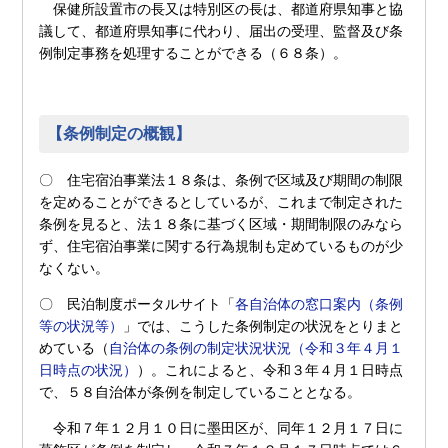
保健所設置市の長又は特別区の長は、都道府県知事と協
議して、都道府県知事に代わり、届出の受理、監督及び条
例制定事務を処理することができる（６８条）。
【条例制定の概観】
〇 住宅宿泊事業法１８条は、条例で区域及び期間の制限
を定めることができるとしているが、これまで制定された
条例を見ると、法１８条に基づく区域・期間制限のみなら
ず、住宅宿泊事業に関する行為規制も定めているものが少
なくない。
〇 民泊制度ポータルサイト「
各自治体の窓口案内（条例
等の状況等）
」では、こうした条例制定の状況をとりまと
めている（
自治体の条例の制定状況状況（令和３年４月１
日時点の状況）
）。これによると、令和３年４月１日時点
で、５８自治体が条例を制定していることとなる。
令和７年１２月１０日に墨田区が、同年１２月１７日に