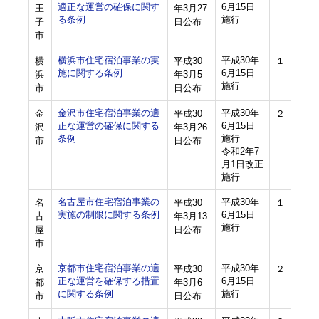
適正な運営の確保に関す
6月15日
王
年3月27
る条例
施行
子
日公布
市
横浜市住宅宿泊事業の実
平成30年
横
平成30
１
施に関する条例
6月15日
浜
年3月5
施行
市
日公布
金沢市住宅宿泊事業の適
平成30年
金
平成30
２
正な運営の確保に関する
6月15日
沢
年3月26
条例
施行
市
日公布
令和2年7
月1日改正
施行
名古屋市住宅宿泊事業の
平成30年
名
平成30
１
実施の制限に関する条例
6月15日
古
年3月13
施行
屋
日公布
市
京都市住宅宿泊事業の適
平成30年
京
平成30
２
正な運営を確保する措置
6月15日
都
年3月6
に関する条例
施行
市
日公布