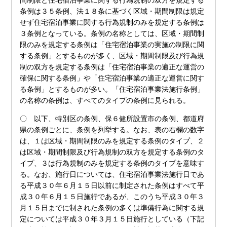
間制限と住宅宿泊事業に関する行為規制の双方を規定する
条例は３５条例、法１８条に基づく区域・期間制限は規定
せず住宅宿泊事業に関する行為規制のみを規定する条例は
３条例となっている。条例の名称としては、区域・期間制
限のみを規定する条例は「住宅宿泊事業の実施の制限に関
する条例」とするものが多く、区域・期間制限及び行為規
制の双方を規定する条例は「住宅宿泊事業の適正な運営の
確保に関する条例」や「住宅宿泊事業の適正な運営に関す
る条例」とするものが多い。「住宅宿泊事業法施行条例」
の名称の条例は、すべてのタイプの条例に見られる。
〇 以下、特別区の条例、保６健所設置市の条例、都道府
県の条例ごとに、条例を列挙する。なお、表の右欄の数字
は、１は区域・期間制限のみを規定する条例のタイプ、２
は区域・期間制限及び行為規制の双方を規定する条例のタ
イプ、３は行為規制のみを規定する条例のタイプを意味す
る。なお、施行日については、住宅宿泊事業法施行日であ
る平成３０年６月１５日以前に制定された条例はすべて平
成３０年６月１５日施行であるが、このうち平成３０年３
月１５日までに制された条例の多くは準備行為に関する規
定については平成３０年３月１５日施行としている（下記