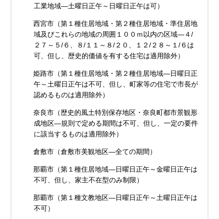
工業地域―土曜日正午～日曜日正午は可）
西宮市（第１種住居地域・第２種住居地域・準住居地
域及びこれらの地域の周囲１００ｍ以内の区域―４/
２７～５/６、８/１１～８/２０、１２/２８～１/６は
可、但し、歴史的価値を有する住宅は適用除外）
姫路市（第１種住居地域・第２種住居地域―日曜日正
午～土曜日正午は不可、但し、町家等の住宅で市長が
認めるものは適用除外）
奈良市（歴史的風土特別保存地区・奈良町都市景観形
成地区―規則で定める期間は不可、但し、一定の要件
に該当するものは適用除外）
倉敷市（倉敷市美観地区―全ての期間）
那覇市（第１種住居地域―日曜日正午～金曜日正午は
不可、但し、家主不在型のみ制限）
那覇市（第１種文教地区―日曜日正午～土曜日正午は
不可）