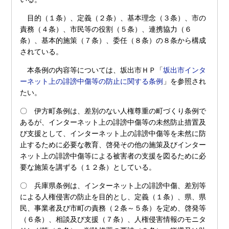
目的（１条）、定義（２条）、基本理念（３条）、市の
責務（４条）、市民等の役割（５条）、連携協力（６
条）、基本的施策（７条）、委任（８条）の８条から構成
されている。
本条例の内容等については、坂出市ＨＰ「
坂出市インタ
ーネット上の誹謗中傷等の防止に関する条例
」を参照され
たい。
〇 伊方町条例は、差別のない人権尊重の町づくり条例で
あるが、インターネット上の誹謗中傷等の未然防止措置及
び支援として、インターネット上の誹謗中傷等を未然に防
止するために必要な教育、啓発その他の施策及びインター
ネット上の誹謗中傷等による被害者の支援を図るために必
要な施策を講ずる（１２条）としている。
〇 兵庫県条例は、インターネット上の誹謗中傷、差別等
による人権侵害の防止を目的とし、定義（１条）、県、県
民、事業者及び市町の責務（２条～５条）を定め、啓発等
（６条）、相談及び支援（７条）、人権侵害情報のモニタ