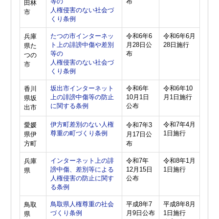
等の
布
田林
人権侵害のない社会づ
市
くり条例
たつの市インターネッ
令和6年6
令和6年6月
兵庫
ト上の誹謗中傷や差別
月28日公
28日施行
県た
等の
布
つの
人権侵害のない社会づ
市
くり条例
坂出市インターネット
令和6年
令和6年10
香川
上の誹謗中傷等の防止
10月1日
月1日施行
県坂
に関する条例
公布
出市
伊方町差別のない人権
令和7年4月
愛媛
令和7年3
尊重の町づくり条例
1日施行
県伊
月17日公
方町
布
インターネット上の誹
令和7年
令和8年1月
兵庫
謗中傷、差別等による
12月15日
1日施行
県
人権侵害の防止に関す
公布
る条例
鳥取県人権尊重の社会
平成8年7
平成8年8月
鳥取
づくり条例
月9日公布
1日施行
県