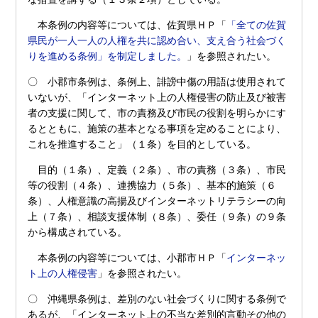
本条例の内容等については、佐賀県ＨＰ「
「全ての佐賀
県民が一人一人の人権を共に認め合い、支え合う社会づく
りを進める条例」を制定しました。
」を参照されたい。
〇 小郡市条例は、条例上、誹謗中傷の用語は使用されて
いないが、「インターネット上の人権侵害の防止及び被害
者の支援に関して、市の責務及び市民の役割を明らかにす
るとともに、施策の基本となる事項を定めることにより、
これを推進すること」（１条）を目的としている。
目的（１条）、定義（２条）、市の責務（３条）、市民
等の役割（４条）、連携協力（５条）、基本的施策（６
条）、人権意識の高揚及びインターネットリテラシーの向
上（７条）、相談支援体制（８条）、委任（９条）の９条
から構成されている。
本条例の内容等については、小郡市ＨＰ「
インターネッ
ト上の人権侵害
」を参照されたい。
〇 沖縄県条例は、差別のない社会づくりに関する条例で
あるが、「インターネット上の不当な差別的言動その他の