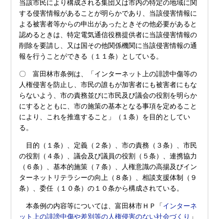
当該市民により構成される集団又は市内の特定の地域に関
する侵害情報があることが明らかであり、当該侵害情報に
よる被害者等からの申出があったときその他必要があると
認めるときは、特定電気通信役務提供者に当該侵害情報の
削除を要請し、又は国その他関係機関に当該侵害情報の通
報を行うことができる（１１条）としている。
〇 富田林市条例は、「インターネット上の誹謗中傷等の
人権侵害を防止し、市民の誰もが加害者にも被害者にもな
らないよう、市の責務並びに市民及び議会の役割を明らか
にするとともに、市の施策の基本となる事項を定めること
により、これを推進すること」（１条）を目的としてい
る。
目的（１条）、定義（２条）、市の責務（３条）、市民
の役割（４条）、議会及び議員の役割（５条）、連携協力
（６条）、基本的施策（７条）、人権意識の高揚及びイン
ターネットリテラシーの向上（８条）、相談支援体制（９
条）、委任（１０条）の１０条から構成されている。
本条例の内容等については、富田林市ＨＰ「
インターネ
ット上の誹謗中傷や差別等の人権侵害のない社会づくり
」