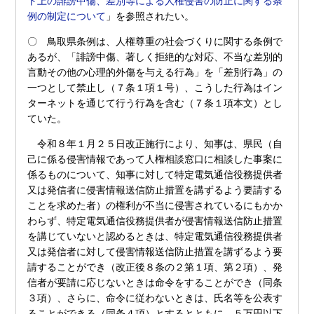
ト上の誹謗中傷、差別等による人権侵害の防止に関する条
例の制定について
」を参照されたい。
〇 鳥取県条例は、人権尊重の社会づくりに関する条例で
あるが、「誹謗中傷、著しく拒絶的な対応、不当な差別的
言動その他の心理的外傷を与える行為」を「差別行為」の
一つとして禁止し（７条１項１号）、こうした行為はイン
ターネットを通じて行う行為を含む（７条１項本文）とし
ていた。
令和８年１月２５日改正施行により、知事は、県民（自
己に係る侵害情報であって人権相談窓口に相談した事案に
係るものについて、知事に対して特定電気通信役務提供者
又は発信者に侵害情報送信防止措置を講ずるよう要請する
ことを求めた者）の権利が不当に侵害されているにもかか
わらず、特定電気通信役務提供者が侵害情報送信防止措置
を講じていないと認めるときは、特定電気通信役務提供者
又は発信者に対して侵害情報送信防止措置を講ずるよう要
請することができ（改正後８条の２第１項、第２項）、発
信者が要請に応じないときは命令をすることができ（同条
３項）、さらに、命令に従わないときは、氏名等を公表す
ることができる（同条４項）とするとともに、５万円以下