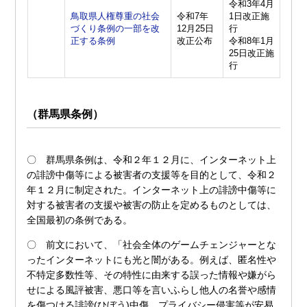
令和3年4月
鳥取県人権尊重の社会
令和7年
1日改正施
づくり条例の一部を改
12月25日
行
正する条例
改正公布
令和8年1月
25日改正施
行
（群馬県条例）
〇 群馬県条例は、令和２年１２月に、インターネット上
の誹謗中傷等による被害者の支援等を目的として、令和２
年１２月に制定された。インターネット上の誹謗中傷等に
対する被害者の支援や被害の防止を定めるものとしては、
全国最初の条例である。
〇 前文において、「社会全体のゲームチェンジャーとな
ったインターネットにも光と闇がある。例えば、匿名性や
不特定多数性等、その特性に由来する誤った情報や嫌がら
せによる風評被害、悪口等を言いふらし他人の名誉や感情
を傷つける誹謗(ひぼう)中傷、プライバシー侵害等が安易