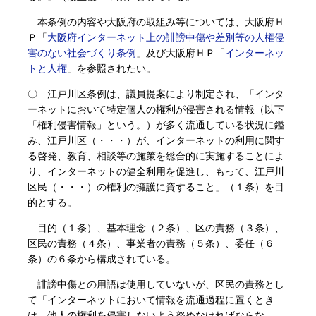
本条例の内容や大阪府の取組み等については、大阪府Ｈ
Ｐ「
大阪府インターネット上の誹謗中傷や差別等の人権侵
害のない社会づくり条例
」及び大阪府ＨＰ「
インターネッ
トと人権
」を参照されたい。
〇 江戸川区条例は、議員提案により制定され、「インタ
ーネットにおいて特定個人の権利が侵害される情報（以下
「権利侵害情報」という。）が多く流通している状況に鑑
み、江戸川区（・・・）が、インターネットの利用に関す
る啓発、教育、相談等の施策を総合的に実施することによ
り、インターネットの健全利用を促進し、もって、江戸川
区民（・・・）の権利の擁護に資すること」（１条）を目
的とする。
目的（１条）、基本理念（２条）、区の責務（３条）、
区民の責務（４条）、事業者の責務（５条）、委任（６
条）の６条から構成されている。
誹謗中傷との用語は使用していないが、区民の責務とし
て「インターネットにおいて情報を流通過程に置くとき
は、他人の権利を侵害しないよう努めなければならな