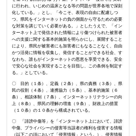
に行われ、いじめの温床となる等の問題が世界各地で深刻
化している。」とし、「今こそ、表現の自由に配慮しつ
つ、県民をインターネットの負の側面から守るための必要
な対策を講じていく必要がある。」としたうえで、「イン
ターネット上で発信された情報により傷つけられた被害者
への支援に関する基本的施策を明らかにし、展開すること
により、県民が被害者にも加害者にもなることなく、自由
かつ活発に情報を収集し、発信することができる社会、す
なわち、誰もがインターネットの恩恵を享受できる、安全
で安心な社会を実現することを目指し、この条例を制定す
る。」としている。
〇 目的（１条）、定義（２条）、県の責務（３条）、県
民の役割（４条）、連携協力（５条）、基本的施策（６
条）、相談体制（７条）、インターネットリテラシーの向
上（８条）、県民の理解の増進（９条）、財政上の措置
（１０条）の１０条から構成されている。
〇 「誹謗中傷等」を「インターネット上において、誹謗
中傷、プライバシーの侵害等当該者の権利を侵害する情報
（以下この項において「侵害情報」という。）、侵害情報