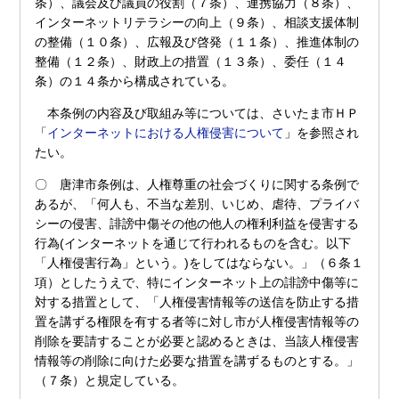
条）、議会及び議員の役割（７条）、連携協力（８条）、
インターネットリテラシーの向上（９条）、相談支援体制
の整備（１０条）、広報及び啓発（１１条）、推進体制の
整備（１２条）、財政上の措置（１３条）、委任（１４
条）の１４条から構成されている。
本条例の内容及び取組み等については、さいたま市ＨＰ
「
インターネットにおける人権侵害について
」を参照され
たい。
〇 唐津市条例は、人権尊重の社会づくりに関する条例で
あるが、「何人も、不当な差別、いじめ、虐待、プライバ
シーの侵害、誹謗中傷その他の他人の権利利益を侵害する
行為(インターネットを通じて行われるものを含む。以下
「人権侵害行為」という。)をしてはならない。」（６条１
項）としたうえで、特にインターネット上の誹謗中傷等に
対する措置として、「人権侵害情報等の送信を防止する措
置を講ずる権限を有する者等に対し市が人権侵害情報等の
削除を要請することが必要と認めるときは、当該人権侵害
情報等の削除に向けた必要な措置を講ずるものとする。」
（７条）と規定している。