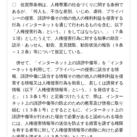
〇 佐賀県条例は、人権尊重の社会づくりに関する条例で
あるが、「何人も、不当な差別、いじめ、虐待、プライバ
シーの侵害、誹謗中傷その他の他人の権利利益を侵害する
行為（インターネットを通じて行われるものを含む。以下
「人権侵害行為」という。）をしてはならない。」（７条
１項）としたうえで、人権侵害行為に対する知事の助言・
説示・あっせん、勧告、意見聴取、勧告状況の報告（９条
～１２条）等について規定している。
併せて、「インターネット上の誹謗中傷等」を「インタ
ーネットを利用して、プライバシーの侵害に該当する情
報、誹謗中傷に該当する情報その他の他人の権利利益を侵
害する情報又は人権侵害行為を助長し、若しくは誘発する
情報（以下「人権侵害情報等」という。）を発信するこ
と」（１３条１号）と定義づけたうえで、県は、インター
ネット上の誹謗中傷等の防止のための教育及び啓発に取り
組む（１３条１号）とするとともに、インターネット上の
誹謗中傷等が行われた場合で必要があると認められる場合
には、人権侵害情報等の送信を防止する措置を講ずる権限
を有する者等に対して人権侵害情報等の削除に向けた必要
な措置を講ずる（１３条２項）としている。