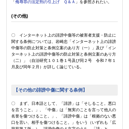
「
侮辱罪の法定刑の引上げ Ｑ＆Ａ
」を参照されたい。
(その他)
〇 インターネット上の誹謗中傷等の被害者支援・防止に
関する条例については、岩崎忠「インターネット上の誹謗
中傷等の防止対策と条例立案のあり方（一）」及び「イン
ターネット上の誹謗中傷等の防止対策と条例立案のあり方
（二）」（自治研究１０１巻１号及び同２号 令和７年１
月及び同年２月）が詳しく論じている。
【その他の誹謗中傷に関する条例】
〇 まず、日本語として、「誹謗」は「そしること。悪口
を言うこと。」、「中傷」は「無実のことを言って他人の
名誉を傷つけること。」、「誹謗中傷」は「根拠のない悪
口を言い、相手を傷つけること。」をいう（いずれも「広
辞苑第７版」）。誹謗中傷の４文字のうち、「誹」と