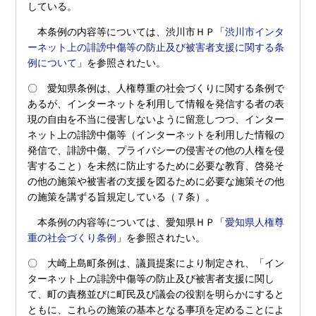
している。
本条例の内容等については、渋川市ＨＰ「
渋川市インタ
ーネット上の誹謗中傷等の防止及び被害者支援に関する条
例について
」を参照されたい。
〇 愛知県条例は、人権尊重の社会づくりに関する条例で
あるが、インターネットを利用して情報を発信する者の表
現の自由を不当に侵害しないように留意しつつ、インター
ネット上の誹謗中傷等（インターネットを利用した情報の
発信で、誹謗中傷、プライバシーの侵害その他の人権を侵
害すること）を未然に防止するために必要な教育、啓発そ
の他の施策や被害者の支援を図るために必要な施策その他
の施策を講ずる旨規定している（７条）。
本条例の内容等については、愛知県ＨＰ「
愛知県人権尊
重の社会づくり条例
」を参照されたい。
〇 大崎上島町条例は、議員提案により制定され、「イン
ターネット上の誹謗中傷等の防止及び被害者支援に関し
て、町の責務並びに町民及び議会の役割を明らかにすると
ともに、これらの施策の基本となる事項を定めることによ