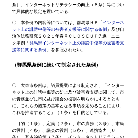
条）、インターネットリテラシーの向上（８条）等につい
て具体的な規定を置いている。
〇 本条例の内容等については、群馬県ＨＰ「
インターネ
ット上の誹謗中傷等の被害者支援等に関する条例
」及び自
治体法務研究２０２１年春号ＣＬＯＳＥＵＰ先進・ユニー
ク条例「
群馬県インターネット上の誹謗中傷等の被害者支
援等に関する条例
」を参照されたい。
（群馬県条例に続いて制定された条例）
〇 大東市条例は、議員提案により制定され、「インター
ネット上の誹謗中傷等の防止及び被害者支援に関して、市
の責務並びに市民及び議会の役割を明らかにするととも
に、これらの施策の基本となる事項を定めることにより、
これを推進すること」（１条）を目的としている。
目的（１条）、定義（２条）、市の責務（３条）、市民
の役割（４条）、議会の役割（５条）、連携協力（６
条）、基本的施策（７条）、インターネットリテラシーの