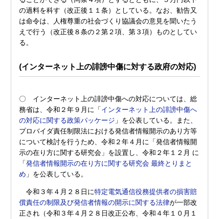
の過料を科す（改正後１１条）としている。なお、勧告又
は命令は、人権尊重の社会づくり協議会の意見を聞いたう
えで行う（改正後８条の２第２項、第３項）ものとしてい
る。
(インターネット上の誹謗中傷に対する政府の対応)
〇 インターネット上の誹謗中傷への対応については、総
務省は、令和２年９月に「
インターネット上の誹謗中傷へ
の対応に関する政策パッケージ
」を公表している。また、
プロバイダ責任制限法における発信者情報開示のあり方等
について検討を行うため、令和２年４月に「発信者情報開
示の在り方に関する研究会」を設置し、令和２年１２月 に
「
発信者情報開示の在り方に関する研究会 最終とりまと
め
」を公表している。
令和３年４月２８日に
特定電気通信役務提供者の損害賠
償責任の制限及び発信者情報の開示に関する法律
が一部改
正され（令和３年４月２８日改正公布、令和４年１０月１