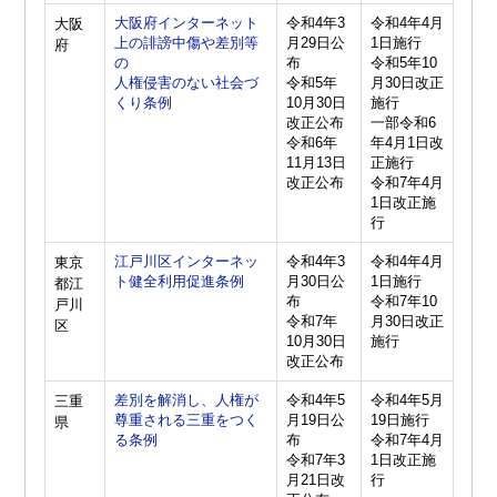
大阪府インターネット
令和4年3
令和4年4月
大阪
上の誹謗中傷や差別等
月29日公
1日施行
府
の
布
令和5年10
人権侵害のない社会づ
令和5年
月30日改正
くり条例
10月30日
施行
改正公布
一部令和6
令和6年
年4月1日改
11月13日
正施行
改正公布
令和7年4月
1日改正施
行
江戸川区インターネッ
令和4年3
令和4年4月
東京
ト健全利用促進条例
月30日公
1日施行
都江
布
令和7年10
戸川
令和7年
月30日改正
区
10月30日
施行
改正公布
差別を解消し、人権が
令和4年5
令和4年5月
三重
尊重される三重をつく
月19日公
19日施行
県
る条例
布
令和7年4月
令和7年3
1日改正施
月21日改
行