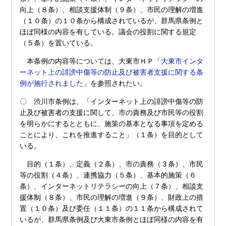
向上（８条）、相談支援体制（９条）、市民の理解の増進
（１０条）の１０条から構成されているが、群馬県条例と
ほぼ同様の内容を有している。議会の役割に関する規定
（５条）を置いている。
本条例の内容等については、大東市ＨＰ「
大東市インタ
ーネット上の誹謗中傷等の防止及び被害者支援に関する条
例が施行されました
」を参照されたい。
〇 渋川市条例は、「インターネット上の誹謗中傷等の防
止及び被害者の支援に関して、市の責務及び市民等の役割
を明らかにするとともに、施策の基本となる事項を定める
ことにより、これを推進すること」（１条）を目的として
いる。
目的（１条）、定義（２条）、市の責務（３条）、市民
等の役割（４条）、連携協力（５条）、基本的施策（６
条）、インターネットリテラシーの向上（７条）、相談支
援体制（８条）、市民の理解の増進（９条）、財政上の措
置（１０条）及び委任（１１条）の１１条から構成されて
いるが、群馬県条例及び大東市条例とほぼ同様の内容を有