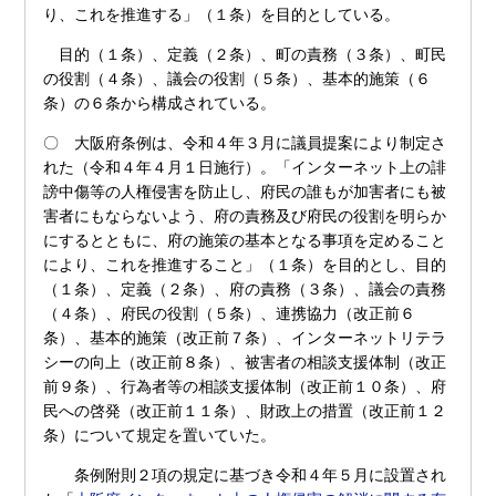
り、これを推進する」（１条）を目的としている。
目的（１条）、定義（２条）、町の責務（３条）、町民
の役割（４条）、議会の役割（５条）、基本的施策（６
条）の６条から構成されている。
〇 大阪府条例は、令和４年３月に議員提案により制定さ
れた（令和４年４月１日施行）。「インターネット上の誹
謗中傷等の人権侵害を防止し、府民の誰もが加害者にも被
害者にもならないよう、府の責務及び府民の役割を明らか
にするとともに、府の施策の基本となる事項を定めること
により、これを推進すること」（１条）を目的とし、目的
（１条）、定義（２条）、府の責務（３条）、議会の責務
（４条）、府民の役割（５条）、連携協力（改正前６
条）、基本的施策（改正前７条）、インターネットリテラ
シーの向上（改正前８条）、被害者の相談支援体制（改正
前９条）、行為者等の相談支援体制（改正前１０条）、府
民への啓発（改正前１１条）、財政上の措置（改正前１２
条）について規定を置いていた。
条例附則２項の規定に基づき令和４年５月に設置され