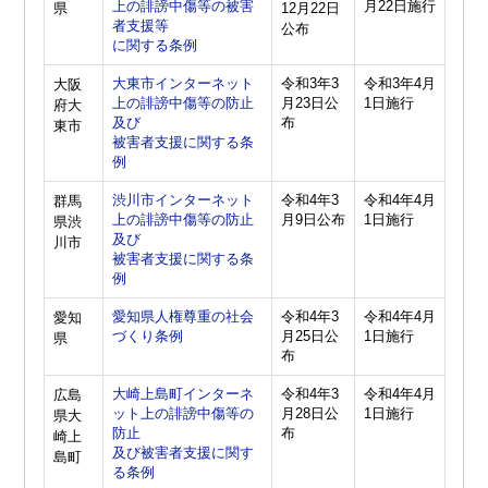
上の誹謗中傷等の被害
月22日施行
県
12月22日
者支援等
公布
に関する条例
大東市インターネット
令和3年3
令和3年4月
大阪
上の誹謗中傷等の防止
月23日公
1日施行
府大
及び
布
東市
被害者支援に関する条
例
渋川市インターネット
令和4年3
令和4年4月
群馬
上の誹謗中傷等の防止
月9日公布
1日施行
県渋
及び
川市
被害者支援に関する条
例
愛知県人権尊重の社会
令和4年3
令和4年4月
愛知
づくり条例
月25日公
1日施行
県
布
大崎上島町インターネ
令和4年3
令和4年4月
広島
ット上の誹謗中傷等の
月28日公
1日施行
県大
防止
布
崎上
及び被害者支援に関す
島町
る条例