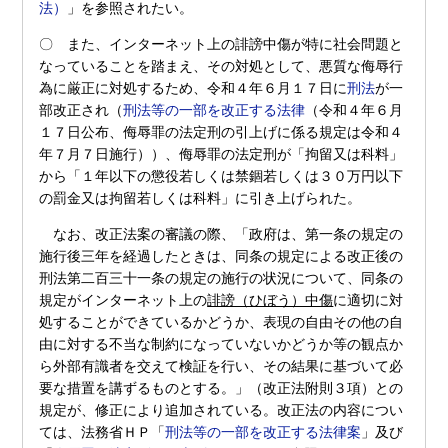
法）
」を参照されたい。
〇 また、インターネット上の誹謗中傷が特に社会問題と
なっていることを踏まえ、その対処として、悪質な侮辱行
為に厳正に対処するため、令和４年６月１７日に
刑法
が一
部改正され（
刑法等の一部を改正する法律
（令和４年６月
１７日公布、侮辱罪の法定刑の引上げに係る規定は令和４
年７月７日施行））、侮辱罪の法定刑が「拘留又は科料」
から「１年以下の懲役若しくは禁錮若しくは３０万円以下
の罰金又は拘留若しくは科料」に引き上げられた。
なお、改正法案の審議の際、「政府は、第一条の規定の
施行後三年を経過したときは、同条の規定による改正後の
刑法第二百三十一条の規定の施行の状況について、同条の
規定がインターネット上の
誹謗（ひぼう）中傷
に適切に対
処することができているかどうか、表現の自由その他の自
由に対する不当な制約になっていないかどうか等の観点か
ら外部有識者を交えて検証を行い、その結果に基づいて必
要な措置を講ずるものとする。」（改正法附則３項）との
規定が、修正により追加されている。改正法の内容につい
ては、法務省ＨＰ「
刑法等の一部を改正する法律案
」及び