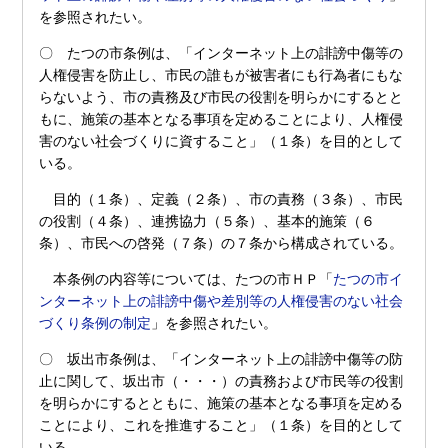
を参照されたい。
〇 たつの市条例は、「インターネット上の誹謗中傷等の
人権侵害を防止し、市民の誰もが被害者にも行為者にもな
らないよう、市の責務及び市民の役割を明らかにするとと
もに、施策の基本となる事項を定めることにより、人権侵
害のない社会づくりに資すること」（１条）を目的として
いる。
目的（１条）、定義（２条）、市の責務（３条）、市民
の役割（４条）、連携協力（５条）、基本的施策（６
条）、市民への啓発（７条）の７条から構成されている。
本条例の内容等については、たつの市ＨＰ「
たつの市イ
ンターネット上の誹謗中傷や差別等の人権侵害のない社会
づくり条例の制定
」を参照されたい。
〇 坂出市条例は、「インターネット上の誹謗中傷等の防
止に関して、坂出市（・・・）の責務および市民等の役割
を明らかにするとともに、施策の基本となる事項を定める
ことにより、これを推進すること」（１条）を目的として
いる。