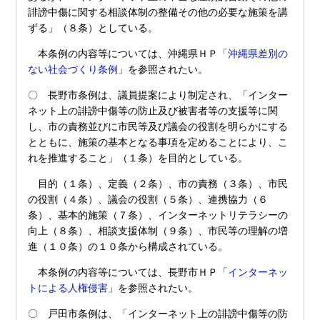
誹謗中傷に関する相談体制の整備その他の必要な施策を講
ずる」（８条）としている。
本条例の内容等については、沖縄県ＨＰ「
沖縄県差別の
ない社会づくり条例
」を参照されたい。
〇 長野市条例は、議員提案により制定され、「インター
ネット上の誹謗中傷等の防止及び被害者等の支援等に関
し、市の責務並びに市民等及び議会の役割を明らかにする
とともに、施策の基本となる事項を定めることにより、こ
れを推進すること」（１条）を目的としている。
目的（１条）、定義（２条）、市の責務（３条）、市民
の役割（４条）、議会の役割（５条）、連携協力（６
条）、基本的施策（７条）、インターネットリテラシーの
向上（８条）、相談支援体制（９条）、市民等の理解の増
進（１０条）の１０条から構成されている。
本条例の内容等については、長野市ＨＰ「
インターネッ
トによる人権侵害
」を参照されたい。
〇 戸田市条例は、「インターネット上の誹謗中傷等の防