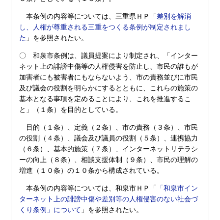
本条例の内容等については、三重県ＨＰ「
差別を解消
し、人権が尊重される三重をつくる条例が制定されまし
た
」を参照されたい。
〇 和泉市条例は、議員提案により制定され、「インター
ネット上の誹謗中傷等の人権侵害を防止し、市民の誰もが
加害者にも被害者にもならないよう、市の責務並びに市民
及び議会の役割を明らかにするとともに、これらの施策の
基本となる事項を定めることにより、これを推進するこ
と」（１条）を目的としている。
目的（１条）、定義（２条）、市の責務（３条）、市民
の役割（４条）、議会及び議員の役割（５条）、連携協力
（６条）、基本的施策（７条）、インターネットリテラシ
ーの向上（８条）、相談支援体制（９条）、市民の理解の
増進（１０条）の１０条から構成されている。
本条例の内容等については、和泉市ＨＰ「
「和泉市イン
ターネット上の誹謗中傷や差別等の人権侵害のない社会づ
くり条例」について
」を参照されたい。