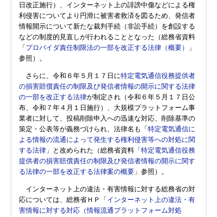
日改正施行）、インターネット上の誹謗中傷などによる権
利侵害についてより円滑に被害者救済を図るため、発信者
情報開示について新たな裁判手続（非訟手続）を創設する
などの制度的見直しが行われることとなった（総務省資料
「
プロバイダ責任制限法の一部を改正する法律（概要）
」
参照）。
さらに、令和６年５月１７日に
特定電気通信役務提供者
の損害賠償責任の制限及び発信者情報の開示に関する法律
の一部を改正する法律
が制定され（令和６年５月１７日公
布、令和７年４月１日施行）、大規模プラットフォーム事
業者に対して、投稿削除申入への迅速な対応、削除基準の
策定・公表等が義務づけられ、法律名も「
特定電気通信に
よる情報の流通によって発生する権利侵害等への対処に関
する法律
」と改められた（総務省資料「
特定電気通信役務
提供者の損害賠償責任の制限及び発信者情報の開示に関す
る法律の一部を改正する法律案の概要
」参照）。
インターネット上の違法・有害情報に対する総務省の対
応については、総務省ＨＰ「
インターネット上の違法・有
害情報に対する対応（情報流通プラットフォーム対処