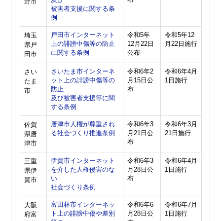
野市
被害者支援に関する条
例
戸田市インターネット
令和5年
令和5年12
埼玉
上の誹謗中傷等の防止
12月22日
月22日施行
県戸
に関する条例
公布
田市
さいたま市インターネ
令和6年2
令和6年4月
さい
ット上の誹謗中傷等の
月15日公
1日施行
たま
防止
布
市
及び被害者支援等に関
する条例
唐津市人権が尊重され
令和6年3
令和6年3月
佐賀
る社会づくり推進条例
月21日公
21日施行
県唐
布
津市
伊賀市インターネット
令和6年3
令和6年4月
三重
を介した人権侵害のな
月28日公
1日施行
県伊
い
布
賀市
社会づくり条例
富田林市インターネッ
令和6年6
令和6年7月
大阪
ト上の誹謗中傷や差別
月28日公
1日施行
府富