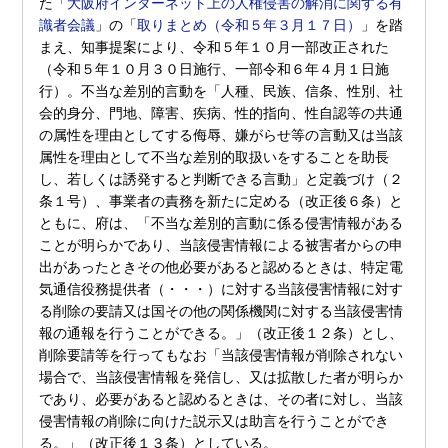
た「
大阪府インターネット上の人権侵害の解消に関する有
識者会議
」の「
取りまとめ（令和５年３月１７日）
」を踏
まえ、知事提案により、令和５年１０月一部改正された
（令和５年１０月３０日施行、一部令和６年４月１日施
行）。不当な差別的言動を「人種、民族、信条、性別、社
会的身分、門地、障害、疾病、性的指向、性自認等の共通
の属性を理由としてする侮辱、嫌がらせ等の言動又は当該
属性を理由として不当な差別的取扱いをすることを助長
し、若しくは誘発すると判断できる言動」と定義づけ（２
条１号）、事業者の責務を新たに定める（改正後６条）と
ともに、府は、「不当な差別的言動に係る侵害情報がある
ことが明らかであり、当該侵害情報による被害者からの申
出があったときその他必要があると認めるときは、特定電
気通信役務提供者（・・・）に対する当該侵害情報に対す
る削除の要請又は国その他の関係機関に対する当該侵害情
報の通報を行うことができる。」（改正後１２条）とし、
削除要請等を行ってもなお「当該侵害情報が削除されない
場合で、当該侵害情報を発信し、又は拡散した者が明らか
であり、必要があると認めるときは、その者に対し、当該
侵害情報の削除に向けた説示又は助言を行うことができ
る。」（改正後１３条）としている。