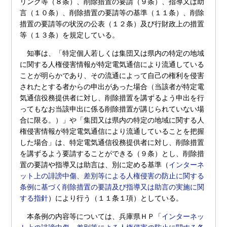
リング等（８条）、削除措置の要請（９条）、指導又は助
言（１０条）、削除措置の要請等の基準（１１条）、削除
措置の要請等の状況の公表（１２条）及び行財政上の措置
等（１３条）を規定している。
知事は、「特定個人若しくは集団又は県内の特定の地域
に関する人権侵害情報が特定電気通信により流通している
ことが明らかであり、その流通によって自己の権利を侵害
されたとする者からの申出があった場合（当該者が特定電
気通信役務提供者に対し、削除措置を講ずるよう申出を行
ってもなお当該申出に係る削除措置が講じられていない場
合に限る。）」や「集団又は県内の特定の地域に関する人
権侵害情報が特定電気通信により流通していることを把握
した場合」は、特定電気通信役務提供者に対し、削除措置
を講ずるよう要請することができる（９条）とし、削除措
置の要請や指導又は助言は、別に定める基準（
インターネ
ット上の誹謗中傷、差別等による人権侵害の防止に関する
条例に基づく削除措置の要請及び指導又は助言の実施に関
する指針
）により行う（１１条１項）としている。
本条例の内容等については、兵庫県ＨＰ「
インターネッ