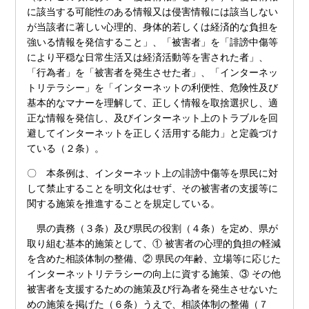
に該当する可能性のある情報又は侵害情報には該当しない
が当該者に著しい心理的、身体的若しくは経済的な負担を
強いる情報を発信すること」、「被害者」を「誹謗中傷等
により平穏な日常生活又は経済活動等を害された者」、
「行為者」を「被害者を発生させた者」、「インターネッ
トリテラシー」を「インターネットの利便性、危険性及び
基本的なマナーを理解して、正しく情報を取捨選択し、適
正な情報を発信し、及びインターネット上のトラブルを回
避してインターネットを正しく活用する能力」と定義づけ
ている（２条）。
〇 本条例は、インターネット上の誹謗中傷等を県民に対
して禁止することを明文化はせず、その被害者の支援等に
関する施策を推進することを規定している。
県の責務（３条）及び県民の役割（４条）を定め、県が
取り組む基本的施策として、① 被害者の心理的負担の軽減
を含めた相談体制の整備、② 県民の年齢、立場等に応じた
インターネットリテラシーの向上に資する施策、③ その他
被害者を支援するための施策及び行為者を発生させないた
めの施策を掲げた（６条）うえで、相談体制の整備（７