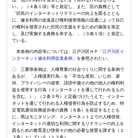
い。」（４条１項）等と規定し、また、区の責務として
「区民のインターネットリテラシーの向上を図るととも
に、健全利用の促進及び権利侵害情報の流通によって自己
の権利を侵害された区民の支援をするための施策を策定
し、及び実施する責務を有する。」（３条１項）と規定し
ている。
本条例の内容等については、江戸川区ＨＰ「
江戸川区イ
ンターネット健全利用促進条例
」を参照されたい。
〇 三重県条例は、人権尊重の社会づくりに関する条例で
あるが、「人権侵害行為」を「不当な差別、いじめ、虐
待、プライバシーの侵害、誹謗中傷その他の他人の権利利
益を侵害する行為（インターネットを通じて行われるもの
を含む。）」（２条３号）と定義づけたうえで、インター
ネットを通じて行われる人権侵害行為を防止するため、特
定電気通信役務提供者の責務（８条）を規定するととも
に、県はモニタリング、インターネット上での人権啓発、
インターネットの適切な利用に関するリテラシーの向上を
図るための教育及び啓発その他の必要な措置を講ずる（２
３条）としている（１３条）。