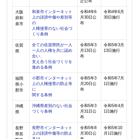
正公布
和泉市インターネット
令和4年6
令和4年6月
大阪
上の誹謗中傷や差別等
月30日公
30日施行
府和
の
布
泉市
人権侵害のない社会づ
くり条例
全ての佐賀県民が一人
令和5年3
令和5年3月
佐賀
一人の人権を共に認め
月13日公
13日施行
県
合い、
布
支え合う社会づくりを
進める条例
小郡市インターネット
令和5年3
令和5年7月
福岡
上の人権侵害の防止等
月20日公
1日施行
県小
に
布
郡市
関する条例
沖縄県差別のない社会
令和5年3
令和5年4月
沖縄
づくり条例
月31日公
1日施行
県
布
長野市インターネット
令和5年8
令和5年10
長野
上の誹謗中傷等の防止
月30日公
月1日施行
県長
及び
布