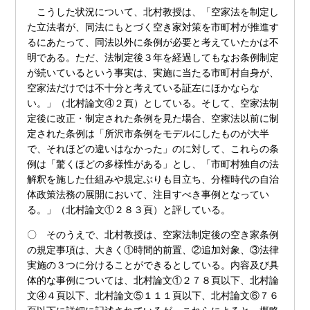
こうした状況について、北村教授は、「空家法を制定し
た立法者が、同法にもとづく空き家対策を市町村が推進す
るにあたって、同法以外に条例が必要と考えていたかは不
明である。ただ、法制定後３年を経過してもなお条例制定
が続いているという事実は、実施に当たる市町村自身が、
空家法だけでは不十分と考えている証左にほかならな
い。」（北村論文④２頁）としている。そして、空家法制
定後に改正・制定された条例を見た場合、空家法以前に制
定された条例は「所沢市条例をモデルにしたものが大半
で、それほどの違いはなかった」のに対して、これらの条
例は「驚くほどの多様性がある」とし、「市町村独自の法
解釈を施した仕組みや規定ぶりも目立ち、分権時代の自治
体政策法務の展開において、注目すべき事例となってい
る。」（北村論文①２８３頁）と評している。
〇 そのうえで、北村教授は、空家法制定後の空き家条例
の規定事項は、大きく①時間的前置、②追加対象、③法律
実施の３つに分けることができるとしている。内容及び具
体的な事例については、北村論文①２７８頁以下、北村論
文④４頁以下、北村論文⑤１１１頁以下、北村論文⑥７６