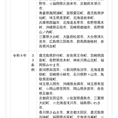
野市、☆福岡県久留米市、京都府木津川
市、
青森県風間浦町、賀県愛荘町、鹿児島県伊
仙町、埼玉県美里町、北海道枝幸町、
兵庫県西脇市、北海道名寄市、長野県喬木
村、沖縄県石垣市、宮崎県都城市、長野県
山ノ内町、
三重県大台町、大阪府松原市、大分県津久
見市、広島県江田島市、群馬県南牧村、奈
良県河合町
令和４年
３
鹿児島県肝付町、奈良県王寺町、宮崎県国
３
富町、長野県売木村、神奈川県山北町、福
条
岡県みやま市、
例
新潟県加茂市、☆新潟県魚沼市、北海道鹿
部町、宮崎県小林市、石川県野々山市、鳥
取県若桜町、
埼玉県入間市、沖縄県糸満市、埼玉県寄居
町、☆岡山県笠岡市、岡山県井原市、奈良
県五條市、
京都府京田辺市、☆佐賀県鹿島市、三重県
大紀町、☆北海道滝川市、福島県いわき
市、
香川県さぬき市、東京都大田区、鹿児島県
与論町、福岡県吉富町、北海道当麻町、☆