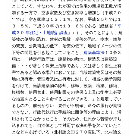
としている。すなわち、わが国では住宅の新規着工数が増
加する一方で、空き家数及び空き家率も増加し（平成２０
年では、空き家率は１３．１％。なお、平成２５年では１
３．５％、平成３０年では１３．６％である（総務省「
平
成３０ 年住宅・土地統計調査
」））、そのことにより、建
築物の倒壊の恐れ、建材の飛散・崩落の恐れ、樹木・雑草
の繁茂、公衆衛生の低下、治安の低下、地域イメージの低
下等の問題を引き起こしていること、
建築基準法
１０条３
項は、「特定行政庁は、建築物の敷地、構造又は建築設
備・・・が著しく保安上危険であり、又は著しく衛生上有
害であると認める場合においては、当該建築物又はその敷
地の所有者、管理者又は占有者に対して、相当の猶予期限
を付けて、当該建築物の除却、移転、改築、増築、修繕、
模様替、使用禁止、使用制限その他保安上又は衛生上必要
な措置をとることを命ずることができる。」と規定してい
るものの、前例がない、要件が不明確、命令の履行が期待
できない、行政代執行は手続的に面倒等の理由により、活
用されてこなかったこと、そのため、住民から苦情が持ち
込まれても、自治体として対応する決め手を欠いていたこ
となどをあげている（北村論文①２７０頁以下、北村論文