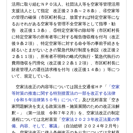
活用に取り組むＮＰＯ法人、社団法人等を空家等管理活用
支援法人として指定 改正後２３条～２８条）、④空家等
の管理の確保（市区町村長は、放置すれば特定空家等にな
るおそれがある空家等を管理不全空家等として指導・勧
告 改正後１３条）、⑤特定空家等の除却等（市区町村長
に特定空家等の所有者等に対する報告徴収権を付与（改正
後９条２項）、特定空家等に対する命令等の事前手続きを
経るいとまがないときの緊急代執行制度を創設（改正後２
２条１１項）、所有者不明時の略式代執行・緊急代執行の
費用徴収を円滑化（改正後２２条１２項）、市区町村長に
財産管理人の選任請求権を付与（改正後１４条））等につ
いて、規定している。
空家法改正の内容等については国土交通省ＨＰ「
「空家
等対策の推進に関する特別措置法の一部を改正する法律
（令和５年法律第５０号）について
」及び北村喜宣「空き
家問題解決を支える政策法務－施策展開のための改正法解
釈－」（第一法規 令和７年２月）を、空家法改正の制定
過程については北村喜宣「
空家法２０２３年改正法案の準
備、内容、そして、審議
」（自治総研 ２０２４年２月号）
を、空家法改正に伴う条例改正のあり方については北村喜