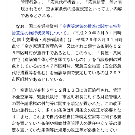
管理行為」、「応急代行措置」、「応急措置」等と表
現されるが、空き家条例の必置規定といってよい内容
であるとされる。
なお、国土交通省資料「
空家等対策の推進に関する特別
措置法の施行状況等について
」（平成２９年３月３１日時
点 国土交通省・総務省調査）は、平成２９年３月３１日時
点で「空き家適正管理条例」又はそれに類する条例を５２
５市区町村が施行中であるとし、このうち、「長屋・共同
住宅（建築物全体が空き家でないもの）」を当該条例の対
象としているのは４７市区町村、緊急安全措置（安全応急
代行措置等を含む）を当該条例で規定しているのは２９７
市区町村であるとしている。
〇 空家法が令和５年１２月１３日に改正施行され、管理
不全空家等、緊急代執行、市区町村長に対する財産管理人
の選任請求権の付与等に関する規定が置かれた。この改正
法の施行により、多くの条例は引用条文の改正が必要とな
り、また、これまで自治体独自に準特定空家等に関する規
定を置いていた条例や相続財産管理人の選任申立て等の規
定を置いていた条例等は規定の改正等が必要となってい