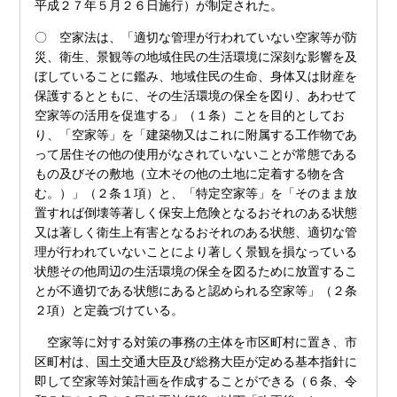
平成２７年５月２６日施行）が制定された。
〇 空家法は、「適切な管理が行われていない空家等が防
災、衛生、景観等の地域住民の生活環境に深刻な影響を及
ぼしていることに鑑み、地域住民の生命、身体又は財産を
保護するとともに、その生活環境の保全を図り、あわせて
空家等の活用を促進する」（１条）ことを目的としてお
り、「空家等」を「建築物又はこれに附属する工作物であ
って居住その他の使用がなされていないことが常態である
もの及びその敷地（立木その他の土地に定着する物を含
む。）」（２条１項）と、「特定空家等」を「そのまま放
置すれば倒壊等著しく保安上危険となるおそれのある状態
又は著しく衛生上有害となるおそれのある状態、適切な管
理が行われていないことにより著しく景観を損なっている
状態その他周辺の生活環境の保全を図るために放置するこ
とが不適切である状態にあると認められる空家等」（２条
２項）と定義づけている。
空家等に対する対策の事務の主体を市区町村に置き、市
区町村は、国土交通大臣及び総務大臣が定める基本指針に
即して空家等対策計画を作成することができる（６条、令