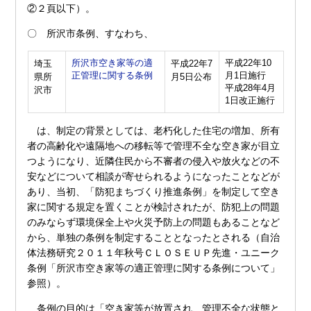
②２頁以下）。
〇 所沢市条例、すなわち、
所沢市空き家等の適
平成22年10
埼玉
平成22年7
正管理に関する条例
月1日施行
県所
月5日公布
平成28年4月
沢市
1日改正施行
は、制定の背景としては、老朽化した住宅の増加、所有
者の高齢化や遠隔地への移転等で管理不全な空き家が目立
つようになり、近隣住民から不審者の侵入や放火などの不
安などについて相談が寄せられるようになったことなどが
あり、当初、「防犯まちづくり推進条例」を制定して空き
家に関する規定を置くことが検討されたが、防犯上の問題
のみならず環境保全上や火災予防上の問題もあることなど
から、単独の条例を制定することとなったとされる（自治
体法務研究２０１１年秋号ＣＬＯＳＥＵＰ先進・ユニーク
条例「所沢市空き家等の適正管理に関する条例について」
参照）。
条例の目的は「空き家等が放置され、管理不全な状態と