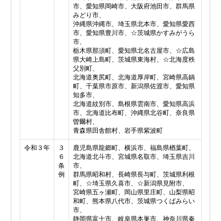
市、愛知県岡崎市、大阪府池田市、群馬県
みどり市、
沖縄県沖縄市、埼玉県北本市、愛知県愛西
市、愛知県豊川市、☆茨城県かすみがうら
市、
栃木県那須町、愛知県北名古屋市、☆広島
県大崎上島町、茨城県東海村、☆北海度秩
父別町、
北海道奥尻町、北海道厚岸町、宮崎県高鍋
町、千葉県市原市、新潟県佐渡市、愛知県
知多市、
北海道紋別市、島根県雲南市、愛知県高浜
市、北海道比布町、沖縄県北谷町、奈良県
曽爾村、
青森県田舎館村、岩手県紫波町
令和３年
３
鹿児島県龍郷町、横浜市、福島県楢葉町、
６
北海道北斗市、宮城県名取市、埼玉県吉川
条
市、
例
群馬県昭和村、長崎県長与町、茨城県利根
町、☆埼玉県久喜市、☆新潟県見附市、
宮崎県五ヶ瀬町、岡山県里庄町、山梨県昭
和町、熊本県八代市、茨城県つくばみらい
市、
静岡県富士市、岐阜県本巣市、神奈川県秦