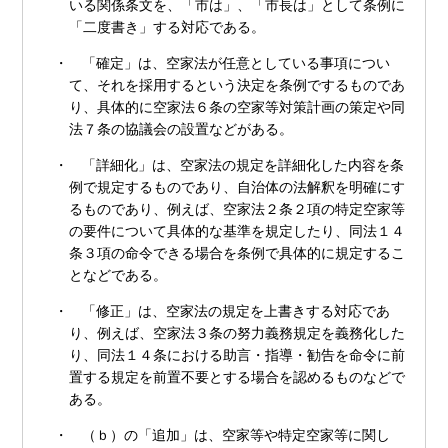
いる関係条文を、「市は」、「市長は」として条例に
「二度書き」する対応である。
・ 「確定」は、空家法が任意としている事項につい
て、それを採用するという決定を条例でするものであ
り、具体的に空家法６条の空家等対策計画の策定や同
法７条の協議会の設置などがある。
・ 「詳細化」は、空家法の規定を詳細化した内容を条
例で規定するものであり、自治体の法解釈を明確にす
るものであり、例えば、空家法２条２項の特定空家等
の要件について具体的な基準を規定したり、同法１４
条３項の命令できる場合を条例で具体的に規定するこ
となどである。
・ 「修正」は、空家法の規定を上書きする対応であ
り、例えば、空家法３条の努力義務規定を義務化した
り、同法１４条における助言・指導・勧告を命令に前
置する規定を前置不要とする場合を認めるものなどで
ある。
・ （ｂ）の「追加」は、空家等や特定空家等に関し