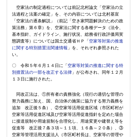
空家法の制定過程については前記北村論文「空家法の立
法過程と法案の確定」を、その内容については北村基宣
「空家法の逐条解説」（前記「空き家問題解決のための政
策法務」第６章）を、空家法に関する各種データ（法令、
基本指針、ガイドライン、施行状況、総務省行政評価局実
態調査等）については国土交通省ＨＰ「
空家等対策の推進
に関する特別措置法関連情報
」を、それぞれ参照された
い。
〇 令和５年６月１４日に「
空家等対策の推進に関する特
別措置法の一部を改正する法律
」が公布され、同年１２月
１３日に施行された。
同改正法は、①所有者の責務強化（現行の適切な管理の
努力義務に加え、国、自治体の施策に協力する努力義務を
追加 改正後５条）、②空家等活用促進区域（市区町村が
空家等活用促進区域及び空家等活用促進指針を定めた場合
に接道規制や用途規制を合理化し、用途変更や建替え等を
促進等 改正後７条３項～１１項、１６条～２０条）、③
空家等管理活用支援法人（市区町村長は、空家等の管理や