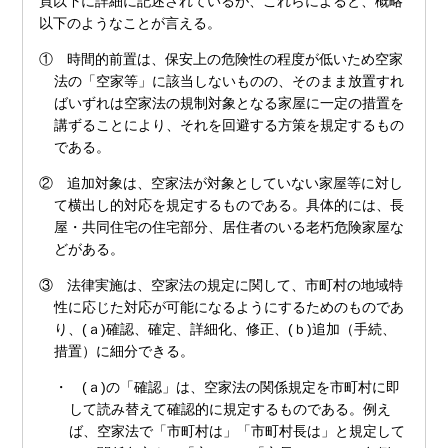
頁以下に詳細に記述されているが、これらによると、概略
以下のようなことが言える。
① 時間的前置は、保安上の危険性の程度が低いため空家
法の「空家等」に該当しないものの、そのまま放置すれ
ばいずれは空家法の規制対象となる家屋に一定の措置を
講ずることにより、それを回避する方策を規定するもの
である。
② 追加対象は、空家法が対象としていない家屋等に対し
て横出し的対応を規定するものである。具体的には、長
屋・共同住宅の住宅部分、居住者のいる老朽危険家屋な
どがある。
③ 法律実施は、空家法の規定に関して、市町村の地域特
性に応じた対応が可能になるようにするためのものであ
り、(ａ)確認、確定、詳細化、修正、(ｂ)追加（手続、
措置）に細分できる。
・ (ａ)の「確認」は、空家法の関係規定を市町村に即
して読み替えて確認的に規定するものである。例え
ば、空家法で「市町村は」「市町村長は」と規定して