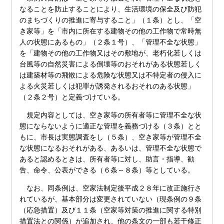
なることを防止することにより、生活環境の保全及び防犯
のまちづくりの推進に寄与すること」（１条）とし、「空
き家等」を「市内に所在する建物その他の工作物で常時無
人の状態にあるもの」（２条１号）、「管理不全な状態」
を「建物その他の工作物又はその敷地が、老朽化若しくは
台風等の自然災害による倒壊等のおそれがある状態若しく
は建築材等の飛散による危険な状態又は不特定者の侵入に
よる火災若しくは犯罪が誘発されるおそれのある状態」
（２条２号）と定義づけている。
規定内容としては、空き家等の所有者等に管理不全な状
態にならないように適正な管理を義務づける（３条）とと
もに、市長は実態調査をし（５条）、空き家等が管理不全
な状態になるおそれがある、あるいは、管理不全な状態で
あると認めるときは、所有者等に対し、助言・指導、勧
告、命令、公表ができる（６条～８条）等としている。
なお、同条例は、空家法制定後平成２８年に改正施行さ
れているが、基本部分は変更されていない（現条例の９条
（応急措置）及び１１条（空家等対策の推進に関する特別
措置法との関係）が追加され、他の条文の一部も若干修正