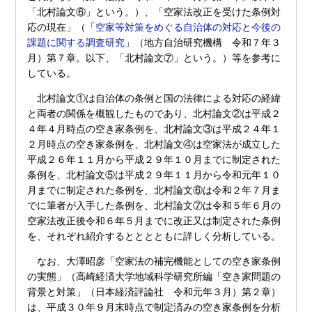
「北村論文⑥」という。）、「空家法改正を受けた条例対
応の現在」（「
空家等対策をめぐる自治体の対応と今後の
課題に関する調査研究
」（地方自治研究機構 令和７年３
月）第７章。以下、「北村論文⑦」という。）等を参考に
している。
北村論文①は自治体の条例と国の法律による対応の経緯
と両者の関係を概観したものであり、北村論文②は平成２
４年４月時点の空き家条例を、北村論文③は平成２４年１
２月時点の空き家条例を、北村論文④は空家法が成立した
平成２６年１１月から平成２９年１０月までに制定された
条例を、北村論文⑤は平成２９年１１月から令和元年１０
月までに制定された条例を、北村論文⑥は令和２年７月ま
でに筆者が入手した条例を、北村論文⑦は令和５年６月の
空家法改正後令和６年５月までに改正又は制定された条例
を、それぞれ紹介するとととともに詳しく分析している。
なお、大澤昭彦「空家法の補完機能としての空き家条例
の実態」（高崎経済大学地域科学研究所編「空き家問題の
背景と対策」（日本経済評論社 令和元年３月）第２章）
は、平成３０年９月末時点で制定済みの空き家条例を分析