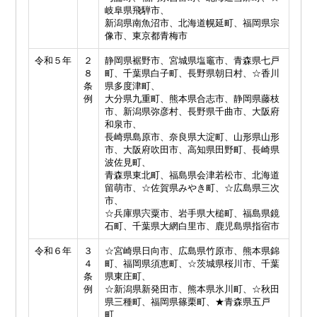
岐阜県飛騨市、
新潟県南魚沼市、北海道幌延町、福岡県宗
像市、東京都青梅市
令和５年
２
静岡県裾野市、宮城県塩竈市、青森県七戸
８
町、千葉県白子町、長野県朝日村、☆香川
条
県多度津町、
例
大分県九重町、熊本県合志市、静岡県藤枝
市、新潟県弥彦村、長野県千曲市、大阪府
和泉市、
長崎県島原市、奈良県大淀町、山形県山形
市、大阪府吹田市、高知県田野町、長崎県
波佐見町、
青森県東北町、福島県会津若松市、北海道
留萌市、☆佐賀県みやき町、☆広島県三次
市、
☆兵庫県宍粟市、岩手県大槌町、福島県鏡
石町、千葉県大網白里市、鹿児島県指宿市
令和６年
３
☆宮崎県日向市、広島県竹原市、熊本県錦
４
町、福岡県須恵町、☆茨城県桜川市、千葉
条
県東庄町、
例
☆新潟県新発田市、熊本県氷川町、☆秋田
県三種町、福岡県篠栗町、★青森県五戸
町、