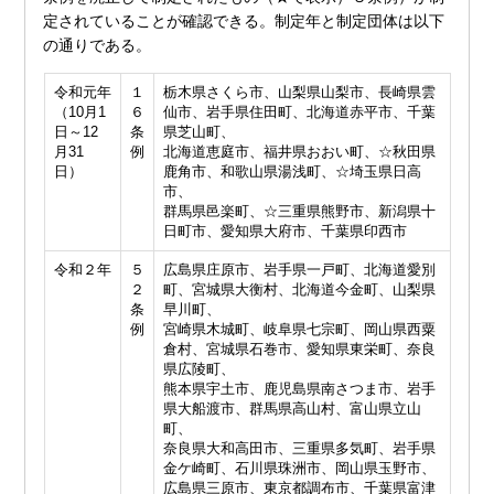
定されていることが確認できる。制定年と制定団体は以下
の通りである。
令和元年
１
栃木県さくら市、山梨県山梨市、長崎県雲
（10月1
６
仙市、岩手県住田町、北海道赤平市、千葉
日～12
条
県芝山町、
月31
例
北海道恵庭市、福井県おおい町、☆秋田県
日）
鹿角市、和歌山県湯浅町、☆埼玉県日高
市、
群馬県邑楽町、☆三重県熊野市、新潟県十
日町市、愛知県大府市、千葉県印西市
令和２年
５
広島県庄原市、岩手県一戸町、北海道愛別
２
町、宮城県大衡村、北海道今金町、山梨県
条
早川町、
例
宮崎県木城町、岐阜県七宗町、岡山県西粟
倉村、宮城県石巻市、愛知県東栄町、奈良
県広陵町、
熊本県宇土市、鹿児島県南さつま市、岩手
県大船渡市、群馬県高山村、富山県立山
町、
奈良県大和高田市、三重県多気町、岩手県
金ケ崎町、石川県珠洲市、岡山県玉野市、
広島県三原市、東京都調布市、千葉県富津