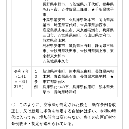
長野県中野市、☆茨城県八千代町、福井県
あわら市、☆佐賀県上峰町、★千葉県銚子
市、
千葉県浦安市、☆兵庫県洲本市、岡山県高
梁市、埼玉県宮代町、☆兵庫県加西市、
鹿児島県志布志市、東京都清瀬市、兵庫県
三田市、☆宮崎県綾町、☆山口県防府市、
熊本県産山村、
島根県安来市、滋賀県日野町、静岡県三島
市、☆秋田県秋田市、☆秋田県潟上市、東
京都東大和市、
☆茨城県牛久市
令和７年
１
新潟県津南町、熊本県玉東町、長野県南相
（1月1
０
木村、青森県黒石市、長野県木島平村、★
日～3月
条
東京都新宿区、
31日）
例
兵庫県たつの市、兵庫県佐用町、熊本県天
草市、長崎県時津町
〇 このように、空家法が制定された後も、既存条例を改
正し、又は新規に条例を制定する自治体は多い。令和の時
代に入っても、増加傾向は変わらない。多くの市区町村で
条例改正・制定が進められている。