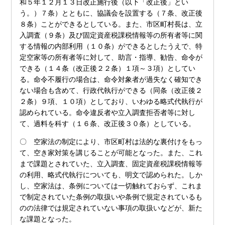
和５年１２月１３日改正施行後（以下「改正後」とい
う。）７条）とともに、協議会を設置する（７条、改正後
８条）ことができるとしている。また、市区町村長は、立
入調査（９条）及び固定資産税課税情報等の所有者等に関
する情報の内部利用（１０条）ができるとしたうえで、特
定空家等の所有者等に対して、助言・指導、勧告、命令が
できる（１４条（改正後２２条）１項～３項）としてい
る。命令不履行の場合は、命令対象者が過失なく確知でき
ない場合も含めて、行政代執行ができる（同条（改正後２
２条）９項、１０項）としており、いわゆる略式代執行が
認められている。命令違反者や立入調査拒否者等に対し
て、過料を科す（１６条、改正後３０条）としている。
〇 空家法の制定により、市区町村は法的な裏付けをもっ
て、空き家対策を講じることが可能となった。また、これ
まで課題とされていた、立入調査、固定資産税課税情報等
の利用、略式代執行についても、明文で認められた。しか
し、空家法は、条例については一切触れておらず、これま
で制定されていた条例の取扱いや条例で規定されているも
のの法律では規定されていない事項の取扱いなどが、新た
な課題となった。