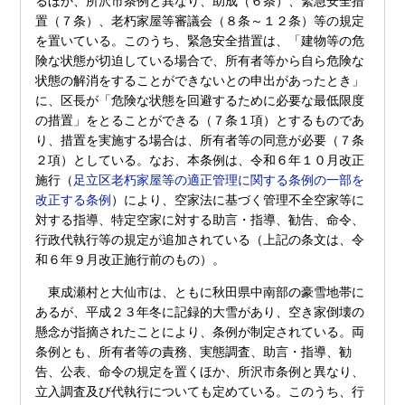
るほか、所沢市条例と異なり、助成（６条）、緊急安全措
置（７条）、老朽家屋等審議会（８条～１２条）等の規定
を置いている。このうち、緊急安全措置は、「建物等の危
険な状態が切迫している場合で、所有者等から自ら危険な
状態の解消をすることができないとの申出があったとき」
に、区長が「危険な状態を回避するために必要な最低限度
の措置」をとることができる（７条１項）とするものであ
り、措置を実施する場合は、所有者等の同意が必要（７条
２項）としている。なお、本条例は、令和６年１０月改正
施行（
足立区老朽家屋等の適正管理に関する条例の一部を
改正する条例
）により、空家法に基づく管理不全空家等に
対する指導、特定空家に対する助言・指導、勧告、命令、
行政代執行等の規定が追加されている（上記の条文は、令
和６年９月改正施行前のもの）。
東成瀬村と大仙市は、ともに秋田県中南部の豪雪地帯に
あるが、平成２３年冬に記録的大雪があり、空き家倒壊の
懸念が指摘されたことにより、条例が制定されている。両
条例とも、所有者等の責務、実態調査、助言・指導、勧
告、公表、命令の規定を置くほか、所沢市条例と異なり、
立入調査及び代執行についても定めている。このうち、行