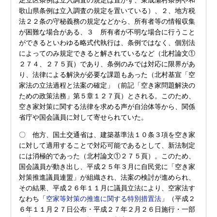
足立区条例は立入調査の規定は置かず、東成瀬村条例や和
歌山県条例は立入調査の規定を置いている）、２、地方税
法２２条の守秘義務の規定などから、所有者等の情報収集
が困難な場合がある、３ 所有者が不明な場合に行うこと
ができるといわゆる略式代執行は、条例ではなく、個別法
によってのみ規定できると解されているなど（北村論文①
２７４、２７５頁）であり、条例のみでは対応に限界があ
り、法律による解決が必要な課題もあった（北村基宣「空
家法の立法過程と法案の確定」（前記「空き家問題解決の
ための政策法務」第５章１２７頁）とされる。このため、
空き家対策に関する法律を求める声が自治体等から、関係
省庁や国会議員に対して寄せられていた。
〇 他方、国土交通省は、建築基準法１０条３項を空き家
に対して適用することで対応可能であるとして、新法制定
には消極的であった（北村論文①２７５頁）。このため、
国会議員が動き出し、平成２５年３月に自民党に「空き家
対策推進議員連盟」が組織され、法案の検討が進められ、
その結果、平成２６年１１月に議員立法により、空家法す
なわち「
空家等対策の推進に関する特別措置法
」（平成２
６年１１月２７日公布・平成２７年２月２６日施行・一部