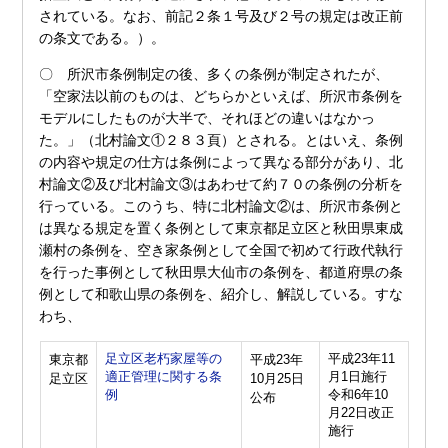
されている。なお、前記２条１号及び２号の規定は改正前
の条文である。）。
〇 所沢市条例制定の後、多くの条例が制定されたが、
「空家法以前のものは、どちらかといえば、所沢市条例を
モデルにしたものが大半で、それほどの違いはなかっ
た。」（北村論文①２８３頁）とされる。とはいえ、条例
の内容や規定の仕方は条例によって異なる部分があり、北
村論文②及び北村論文③はあわせて約７０の条例の分析を
行っている。このうち、特に北村論文②は、所沢市条例と
は異なる規定を置く条例として東京都足立区と秋田県東成
瀬村の条例を、空き家条例として全国で初めて行政代執行
を行った事例として秋田県大仙市の条例を、都道府県の条
例として和歌山県の条例を、紹介し、解説している。すな
わち、
足立区老朽家屋等の
平成23年11
東京都
平成23年
適正管理に関する条
月1日施行
足立区
10月25日
例
令和6年10
公布
月22日改正
施行