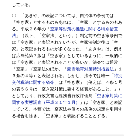
している。
〇 「あきや」の表記については、自治体の条例では、
「空き家」とするものもあれば、「空家」とするものもあ
る。平成２６年の「
空家等対策の推進に関する特別措置
法
」（以下、「空家法」という。）制定前の空き家条例で
は「空き家」と表記されていたが、空家法制定後は「空
家」と表記されるものが多くなった。「あきや」は、例え
ば広辞苑第７版は「空き家」としているように、一般的に
は「空き家」と表記されることが多いが、法令では通常
「空家」（空家法のほか、「
豪雪地帯対策特別措置法
」１
３条の４等）と表記される。しかし、法令では唯一「
特別
交付税法に関する省令
」は「空き家」（例えば、４条１号
の表５６号は「空き家対策に要する経費があること。」）
としており、行政文書も総務省行政評価局「
空き家対策に
関する実態調査（平成３１年１月）
」は「空き家」と表記
している。本稿では、空家法や個々の条例の規定を引用す
る場合を除き、「空き家」と表記することとする。