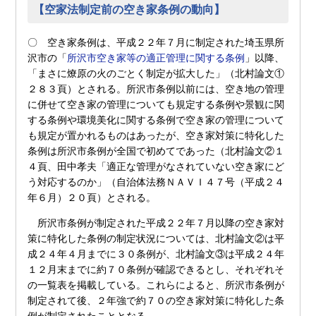
【空家法制定前の空き家条例の動向】
〇 空き家条例は、平成２２年７月に制定された埼玉県所
沢市の「
所沢市空き家等の適正管理に関する条例
」以降、
「まさに燎原の火のごとく制定が拡大した」（北村論文①
２８３頁）とされる。所沢市条例以前には、空き地の管理
に併せて空き家の管理についても規定する条例や景観に関
する条例や環境美化に関する条例で空き家の管理について
も規定が置かれるものはあったが、空き家対策に特化した
条例は所沢市条例が全国で初めてであった（北村論文②１
４頁、田中孝夫「適正な管理がなされていない空き家にど
う対応するのか」（自治体法務ＮＡＶＩ４７号（平成２４
年６月）２０頁）とされる。
所沢市条例が制定された平成２２年７月以降の空き家対
策に特化した条例の制定状況については、北村論文②は平
成２４年４月までに３０条例が、北村論文③は平成２４年
１２月末までに約７０条例が確認できるとし、それぞれそ
の一覧表を掲載している。これらによると、所沢市条例が
制定されて後、２年強で約７０の空き家対策に特化した条