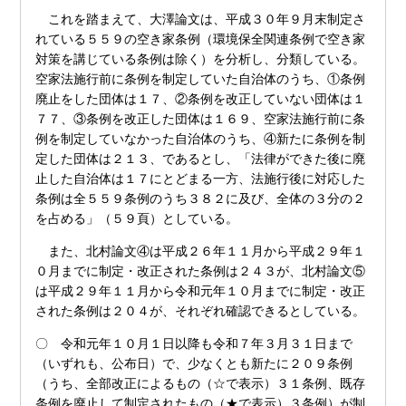
これを踏まえて、大澤論文は、平成３０年９月末制定さ
れている５５９の空き家条例（環境保全関連条例で空き家
対策を講じている条例は除く）を分析し、分類している。
空家法施行前に条例を制定していた自治体のうち、①条例
廃止をした団体は１７、②条例を改正していない団体は１
７７、③条例を改正した団体は１６９、空家法施行前に条
例を制定していなかった自治体のうち、④新たに条例を制
定した団体は２１３、であるとし、「法律ができた後に廃
止した自治体は１７にとどまる一方、法施行後に対応した
条例は全５５９条例のうち３８２に及び、全体の３分の２
を占める」（５９頁）としている。
また、北村論文④は平成２６年１１月から平成２９年１
０月までに制定・改正された条例は２４３が、北村論文⑤
は平成２９年１１月から令和元年１０月までに制定・改正
された条例は２０４が、それぞれ確認できるとしている。
〇 令和元年１０月１日以降も令和７年３月３１日まで
（いずれも、公布日）で、少なくとも新たに２０９条例
（うち、全部改正によるもの（☆で表示）３１条例、既存
条例を廃止して制定されたもの（★で表示）３条例）が制