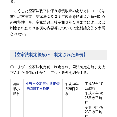
る。
こうした空家法改正に伴う条例改正のあり方については
前記北村論文「空家法２０２３年改正を踏まえた条例対応
の可能性」を、空家法改正後令和６年５月までに改正又は
制定された６８条例の内容等については北村論文⑦を参照
されたい。
【空家法制定後改正・制定された条例】
〇 まず、空家法制定前に制定され、同法制定を踏まえ改
正された条例の中から、二つの条例を紹介する。
小野市空家等の適正管
平成25年1月
兵庫
平成24年9
理に関する条例
1日施行
県小
月28日公
平成28年3月
野市
布
28日改正施
行
令和5年12月
26日改正施
行