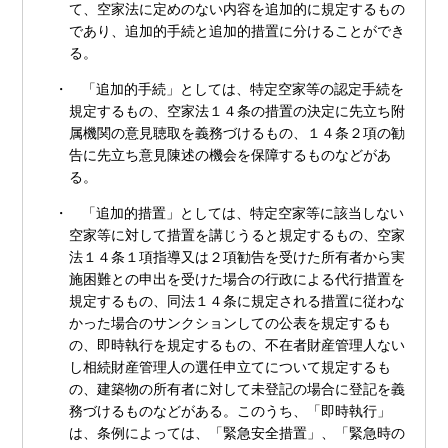
て、空家法に定めのない内容を追加的に規定するもの
であり、追加的手続と追加的措置に分けることができ
る。
・ 「追加的手続」としては、特定空家等の認定手続を
規定するもの、空家法１４条の措置の決定に先立ち附
属機関の意見聴取を義務づけるもの、１４条２項の勧
告に先立ち意見陳述の機会を保障するものなどがあ
る。
・ 「追加的措置」としては、特定空家等に該当しない
空家等に対して措置を講じうると規定するもの、空家
法１４条１項指導又は２項勧告を受けた所有者から実
施困難との申出を受けた場合の行政による代行措置を
規定するもの、同法１４条に規定される措置に従わな
かった場合のサンクションしての公表を規定するも
の、即時執行を規定するもの、不在者財産管理人ない
し相続財産管理人の選任申立てについて規定するも
の、建築物の所有者に対して未登記の場合に登記を義
務づけるものなどがある。このうち、「即時執行」
は、条例によっては、「緊急安全措置」、「緊急時の