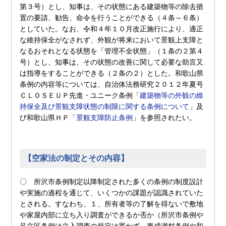
第３号）とし、知事は、その状態にある建築物等の除去措
置の要請、勧告、命令を行うことができる（４条～６条）
としていた。なお、令和４年１０月改正施行により、適正
な維持保全がなされず、外観が将来において景観上支障と
なるおそれとなる状態を「管理不全状態」（１条の２第４
号）とし、知事は、その状態の改善に関して必要な助言又
は指導をすることができる（２条の２）とした。和歌山県
条例の内容等については、自治体法務研究２０１２年夏号
ＣＬＯＳＥＵＰ先進・ユニーク条例「
建築物等の外観の維
持保全及び景観支障状態の制限に関する条例について
」及
び和歌山県ＨＰ「
景観支障防止条例
」を参照されたい。
【空家法の制定とその内容】
〇 所沢市条例制定以降制定された多くの条例の制度設計
や実施の過程を通じて、いくつかの課題が認識されていた
とされる。すなわち、１、所有者等の了解を得ないで敷地
や家屋内部に立ち入り調査ができるか否か（所沢市条例や