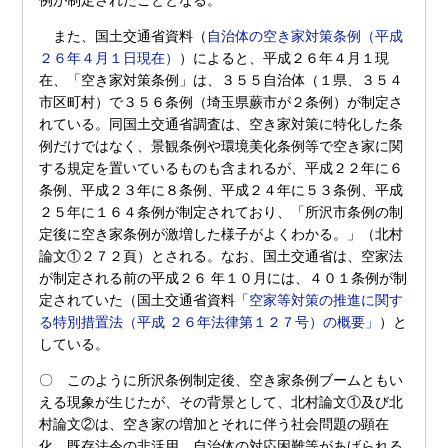
例が制定されたこととなる。
また、国土交通省資料（
自治体の空き家対策条例（平成
２６年４月１日現在）
）によると、平成２６年４月１現
在、「空き家対策条例」は、３５５自治体（１県、３５４
市区町村）で３５６条例（埼玉県蕨市が２条例）が制定さ
れている。同国土交通省調査は、空き家対策に特化した条
例だけではなく、景観条例や環境美化条例等で空き家に関
する規定を置いているものも含まれるが、平成２２年に６
条例、平成２３年に８条例、平成２４年に５３条例、平成
２５年に１６４条例が制定されており、「所沢市条例の制
定後に空き家条例が激増した様子がよくわかる。」（北村
論文①２７２頁）とされる。なお、国土交通省は、空家法
が制定される前の平成２６ 年１０月には、４０１条例が制
定されていた（国土交通省資料「
空家等対策の推進に関す
る特別措置法（平成 ２６年法律第１２７号）の概要」
）と
している。
〇 このように所沢条例制定後、空き家条例ブームともい
える現象が生じたが、その背景として、北村論文①及び北
村論文②は、空き家の増加とそれに伴う社会問題の顕在
化、既存法令の非活用、自治体の対応困難等があげられる