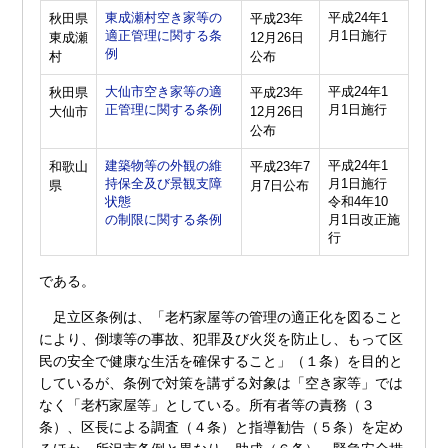
東成瀬村空き家等の
平成24年1
秋田県
平成23年
適正管理に関する条
月1日施行
東成瀬
12月26日
例
村
公布
大仙市空き家等の適
平成24年1
秋田県
平成23年
正管理に関する条例
月1日施行
大仙市
12月26日
公布
建築物等の外観の維
平成24年1
和歌山
平成23年7
持保全及び景観支障
月1日施行
県
月7日公布
状態
令和4年10
の制限に関する条例
月1日改正施
行
である。
足立区条例は、「老朽家屋等の管理の適正化を図ること
により、倒壊等の事故、犯罪及び火災を防止し、もって区
民の安全で健康な生活を確保すること」（１条）を目的と
しているが、条例で対策を講ずる対象は「空き家等」では
なく「老朽家屋等」としている。所有者等の責務（３
条）、区長による調査（４条）と指導勧告（５条）を定め