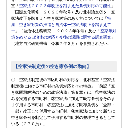
宣「
空家法２０２３年改正を踏まえた条例対応の可能性
」
（国際文化研修 ２０２３年秋号）及び北村論文⑦を、空
家法改正を踏まえた空き家対策のあり方については「
特
集 空き家対策の推進と自治体ー空家法改正を踏まえて
ー
」（自治体法務研究 ２０２３年冬号）及び「
空家等対
策をめぐる自治体の対応と今後の課題に関する調査研究
」
（地方自治研究機構 令和７年３月）を参照されたい。
【空家法制定後の空き家条例の動向】
〇 空家法制定後の市区町村の対応を、北村基宣「空家法
制定後における市町村の条例対応とその特徴」（前記「空
き家問題解決のための政策法務」第９章）は、①空家法の
みを実施する市町村、②空家法に加えて既存条例をそのま
ま併用する市町村、③空家法に加えて既存条例を（全部・
一部）改正して併用する市町村、④空家法に加えて新たに
空き家条例を制定して併用する市町村の整理できるとして
いる（２７０頁）。