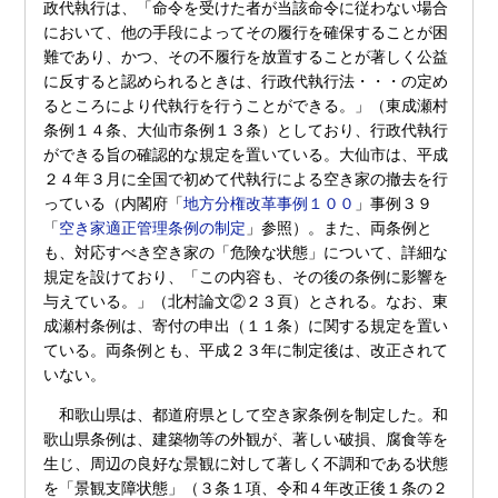
政代執行は、「命令を受けた者が当該命令に従わない場合
において、他の手段によってその履行を確保することが困
難であり、かつ、その不履行を放置することが著しく公益
に反すると認められるときは、行政代執行法・・・の定め
るところにより代執行を行うことができる。」（東成瀬村
条例１４条、大仙市条例１３条）としており、行政代執行
ができる旨の確認的な規定を置いている。大仙市は、平成
２４年３月に全国で初めて代執行による空き家の撤去を行
っている（内閣府「
地方分権改革事例１００
」事例３９
「
空き家適正管理条例の制定
」参照）。また、両条例と
も、対応すべき空き家の「危険な状態」について、詳細な
規定を設けており、「この内容も、その後の条例に影響を
与えている。」（北村論文②２３頁）とされる。なお、東
成瀬村条例は、寄付の申出（１１条）に関する規定を置い
ている。両条例とも、平成２３年に制定後は、改正されて
いない。
和歌山県は、都道府県として空き家条例を制定した。和
歌山県条例は、建築物等の外観が、著しい破損、腐食等を
生じ、周辺の良好な景観に対して著しく不調和である状態
を「景観支障状態」（３条１項、令和４年改正後１条の２