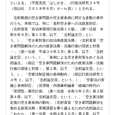
といえる」（宇賀克也「はしがき」（行政法研究２４号
（信山社 ２０１８年６月）ⅲ～ⅳ頁））とされる。
北村教授の空き家問題や空き家条例に関する多数の著作
のうち、本稿では、特に「老朽空き家への法政策対応」
（北村喜宣「自治体環境行政法第１０版」（第一法規 令
和６年９月）第１５章。以下、「北村論文①」とい
う。）、「空き家対策の自治体政策法務」（北村喜宣「空
き家問題解決のための政策法務－法施行後の現状と対策
－」（第一法規 平成３０年２月）第１章。以下、「北村
論文②」という。）、「条例による空き家対策をめぐる法
的論点」（前記「空き家問題解決のための政策法務－法施
行後の現状と対策－」第２章。以下、「北村論文③」とい
う。）、「空家法制定後の条例動向」（前記行政法研究２
４号 １。以下、「北村論文④」という。）、「空家法の実
施と条例対応」（亘理格・内海麻利編著「縮減の時代の
「管理型」都市計画」（第一法規 令和３年２月）第２部
第４章。以下、「北村論文⑤」という。）、「空き家法制
定後の空き家条例の動向」（北村喜宣「空き家問題解決を
進める政策法務－実務課題を乗り越えるための法的論点と
これから」（第一法規 令和４年１０月）第２章。以下、