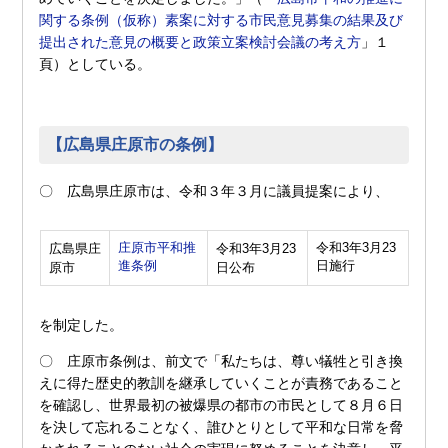
関する条例（仮称）素案に対する市民意見募集の結果及び
提出された意見の概要と政策立案検討会議の考え方
」１
頁）としている。
【広島県庄原市の条例】
〇 広島県庄原市は、令和３年３月に議員提案により、
庄原市平和推
令和3年3月23
広島県庄
令和3年3月23
進条例
日施行
原市
日公布
を制定した。
〇 庄原市条例は、前文で「私たちは、尊い犠牲と引き換
えに得た歴史的教訓を継承していくことが責務であること
を確認し、世界最初の被爆県の都市の市民として８月６日
を決して忘れることなく、誰ひとりとして平和な日常を脅