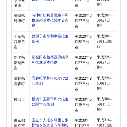
施行
名市
布
時津町核兵器廃絶平和
平成20年
長崎県
平成20年3
推進の基本に関する条
3月27日
時津町
月27日公
例
施行
布
我孫子市平和事業推進
平成20年
千葉県
平成20年6
条例
7月1日施
我孫子
月30日公
行
市
布
新発田市核兵器廃絶平
平成22年
新潟県
平成22年9
和推進基本条例
9月27日
新発田
月27日公
施行
市
布
高森町平和へのかけは
平成22年
長野県
平成22年9
し条例
10月1日
高森町
月27日公
施行
布
横浜市国際平和の推進
平成30年
横浜市
平成30年6
に関する条例
6月15日
月15日公
施行
布
国立市人権を尊重し多
平成31年
東京都
平成30年
様性を認め合う平和な
4月1日施
国立市
12月27日