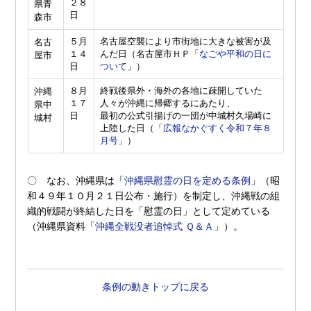
２８
県青
日
森市
５月
名古屋空襲により市街地に大きな被害が及
名古
１４
んだ日（名古屋市ＨＰ「
なごや平和の日に
屋市
日
ついて
」）
８月
終戦後県外・海外の各地に疎開していた
沖縄
１７
人々が沖縄に帰郷するにあたり、
県中
日
最初の公式引揚げの一団が中城村久場崎に
城村
上陸した日（「
広報なかぐすく令和７年８
月号
」）
〇 なお、沖縄県は「
沖縄県慰霊の日を定める条例
」（昭
和４９年１０月２１日公布・施行）を制定し、沖縄戦の組
織的戦闘が終結した日を「慰霊の日」として定めている
（沖縄県資料「
沖縄全戦没者追悼式 Ｑ＆Ａ
」）。
条例の動きトップに戻る