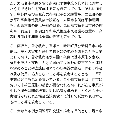
た、海老名市条例を除く条例は平和事業を具体的に列挙し
たうえでそれらを実施する旨を規定している。それに加え
て、中野区及び三鷹市の条例は基金の設置を、西原町条例
は平和事業推進委員会の設置を、糸満市条例は平和週間
を、西東京市条例は平和の日を、気仙沼市条例は市民の権
利を、我孫子市条例は平和事業推進市民会議の設置を、高
森町条例は平和推進会議の設置を定めている。
〇 藤沢市、苫小牧市、宝塚市、時津町及び新発田市の条
例は、平和の実現と併せて核兵器の廃絶を図ることを目的
としており、苫小牧市条例を除く条例は基本原則を定め、
核兵器廃絶の実現に向けて国内又は国外の都市等との連携
を深めることや当該自治体での核兵器の製造，保有，持込
み及び使用に協力しないこと等を規定するとともに、平和
事業に関する規定を置いている。苫小牧市条例は、同市に
おいて非核三原則の趣旨が損なわれるおそれがある事案が
生じた場合は関係機関に対し協議を求めることや核兵器の
実験等が行われた場合当該実験等に対して反対を表明する
ものこと等を規定している。
〇 倉敷市条例は国際平和交流の推進を目的とし、堺市条