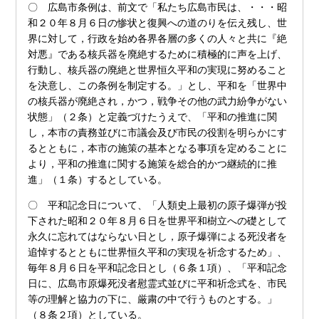
〇 広島市条例は、前文で「私たち広島市民は、・・・昭
和２０年８月６日の惨状と復興への道のりを伝え残し、世
界に対して，行政を始め各界各層の多くの人々と共に『絶
対悪』である核兵器を廃絶するために積極的に声を上げ、
行動し、核兵器の廃絶と世界恒久平和の実現に努めること
を決意し、この条例を制定する。」とし、平和を「世界中
の核兵器が廃絶され，かつ，戦争その他の武力紛争がない
状態」（２条）と定義づけたうえで、「平和の推進に関
し，本市の責務並びに市議会及び市民の役割を明らかにす
るとともに，本市の施策の基本となる事項を定めることに
より，平和の推進に関する施策を総合的かつ継続的に推
進」（１条）するとしている。
〇 平和記念日について、「人類史上最初の原子爆弾が投
下された昭和２０年８月６日を世界平和樹立への礎として
永久に忘れてはならない日とし，原子爆弾による死没者を
追悼するとともに世界恒久平和の実現を祈念するため」、
毎年８月６日を平和記念日とし（６条１項）、「平和記念
日に、広島市原爆死没者慰霊式並びに平和祈念式を、市民
等の理解と協力の下に、厳粛の中で行うものとする。」
（８条２項）としている。