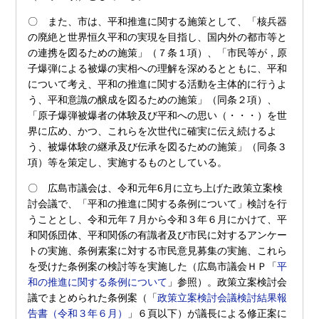
〇 また、市は、平和推進に関する施策として、「核兵器
の廃絶と世界恒久平和の実現を目指し、国内外の都市等と
の連携を図るための施策」（７条１項）、「市民等が，原
子爆弾による被爆の実相への理解を深めるとともに、平和
について考え、平和の推進に関する活動を主体的に行うよ
う、平和意識の醸成を図るための施策」（同条２項）、
「原子爆弾被爆者の体験及び平和への思い（・・・）を世
界に広め、かつ、これらを次世代に確実に伝え続けるよ
う、被爆体験の継承及び伝承を図るための施策」（同条３
項）等を策定し、実施するものとしている。
〇 広島市議会は、令和元年6月に立ち上げた政策立案検
討会議で、「平和の推進に関する条例について」検討を行
うこととし、令和元年７月から令和３年６月にかけて、平
和関係団体、平和関係の有識者及び市民に対するアンケー
トの実施、条例素案に対する市民意見募集の実施、これら
を受けた条例案の検討等を実施した（広島市議会ＨＰ「
平
和の推進に関する条例について
」参照）。政策立案検討会
議でまとめられた条例案（「
政策立案検討会議検討結果報
告書（令和３年６月）
」６頁以下）が議長による修正案に