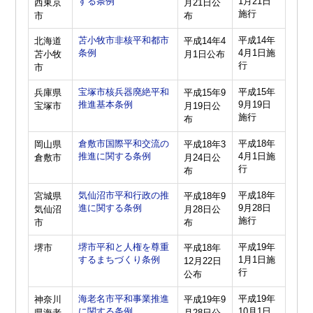
する条例
1月21日
西東京
月21日公
施行
市
布
苫小牧市非核平和都市
平成14年
北海道
平成14年4
条例
4月1日施
苫小牧
月1日公布
行
市
宝塚市核兵器廃絶平和
平成15年
兵庫県
平成15年9
推進基本条例
9月19日
宝塚市
月19日公
施行
布
倉敷市国際平和交流の
平成18年
岡山県
平成18年3
推進に関する条例
4月1日施
倉敷市
月24日公
行
布
気仙沼市平和行政の推
平成18年
宮城県
平成18年9
進に関する条例
9月28日
気仙沼
月28日公
施行
市
布
堺市平和と人権を尊重
平成19年
堺市
平成18年
するまちづくり条例
1月1日施
12月22日
行
公布
海老名市平和事業推進
平成19年
神奈川
平成19年9
に関する条例
10月1日
県海老
月28日公