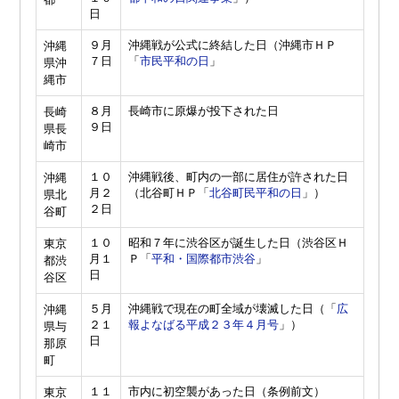
日
９月
沖縄戦が公式に終結した日（沖縄市ＨＰ
沖縄
７日
「
市民平和の日
」
県沖
縄市
８月
長崎市に原爆が投下された日
長崎
９日
県長
崎市
１０
沖縄戦後、町内の一部に居住が許された日
沖縄
月２
（北谷町ＨＰ「
北谷町民平和の日
」）
県北
２日
谷町
１０
昭和７年に渋谷区が誕生した日（渋谷区Ｈ
東京
月１
Ｐ「
平和・国際都市渋谷
」
都渋
日
谷区
５月
沖縄戦で現在の町全域が壊滅した日（「
広
沖縄
２１
報よなばる平成２３年４月号
」）
県与
日
那原
町
１１
市内に初空襲があった日（条例前文）
東京