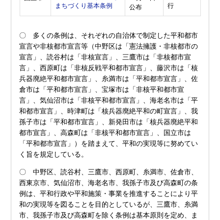
まちづくり基本条例
行
公布
〇 多くの条例は、それぞれの自治体で制定した平和都市
宣言や非核都市宣言等（中野区は「憲法擁護・非核都市の
宣言」、読谷村は「非核宣言」、三鷹市は「非核都市宣
言」、西原町は「非核反戦平和都市宣言」、藤沢市は「核
兵器廃絶平和都市宣言」、糸満市は「平和都市宣言」、佐
倉市は「平和都市宣言」、宝塚市は「非核平和都市宣
言」、気仙沼市は「非核平和都市宣言」、海老名市は「平
和都市宣言」、時津町は「核兵器廃絶平和の町宣言」、我
孫子市は「平和都市宣言」、新発田市は「核兵器廃絶平和
都市宣言」、高森町は「非核平和都市宣言」、国立市は
「平和都市宣言」）を踏まえて、平和の実現等に努めてい
く旨を規定している。
〇 中野区、読谷村、三鷹市、西原町、糸満市、佐倉市、
西東京市、気仙沼市、海老名市、我孫子市及び高森町の条
例は、平和行政や平和施策・事業を推進することにより平
和の実現等を図ることを目的としているが、三鷹市、糸満
市、我孫子市及び高森町を除く条例は基本原則を定め、ま