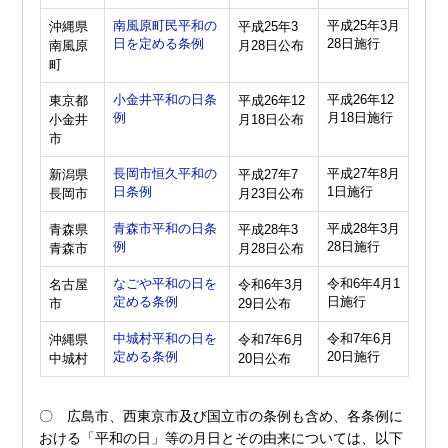
南風原町民平和の
平成25年3月
沖縄県
平成25年3
日を定める条例
28日施行
南風原
月28日公布
町
小金井平和の日条
平成26年12
東京都
平成26年12
例
月18日施行
小金井
月18日公布
市
長岡市恒久平和の
平成27年8月
新潟県
平成27年7
日条例
1日施行
長岡市
月23日公布
青森市平和の日条
平成28年3月
青森県
平成28年3
例
28日施行
青森市
月28日公布
なごや平和の日を
令和6年4月1
名古屋
令和6年3月
定める条例
日施行
市
29日公布
中城村平和の日を
令和7年6月
沖縄県
令和7年6月
定める条例
20日施行
中城村
20日公布
〇 広島市、西東京市及び国立市の条例も含め、各条例に
おける「平和の日」等の月日とその由来については、以下