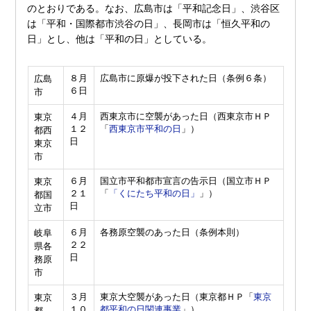
のとおりである。なお、広島市は「平和記念日」、渋谷区
は「平和・国際都市渋谷の日」、長岡市は「恒久平和の
日」とし、他は「平和の日」としている。
８月
広島市に原爆が投下された日（条例６条）
広島
６日
市
４月
西東京市に空襲があった日（西東京市ＨＰ
東京
１２
「
西東京市平和の日
」）
都西
日
東京
市
６月
国立市平和都市宣言の告示日（国立市ＨＰ
東京
２１
「
「くにたち平和の日」
」）
都国
日
立市
６月
各務原空襲のあった日（条例本則）
岐阜
２２
県各
日
務原
市
３月
東京大空襲があった日（東京都ＨＰ「
東京
東京
１０
都平和の日関連事業
」）
都