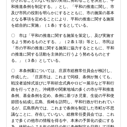
かされることのない社会の実現に努めることを決意し、平
和推進条例を制定する。」とし、「平和の推進に関し、市
及び市民の役割を明らかにするとともに、市の施策の基本
となる事項を定めることにより、平和の推進に関する施策
を総合的に実施」（１条）するとしている。
〇 市は「平和の推進に関する施策を策定し、及び実施す
るよう努めるものとする。」（２条１項）等とし、市民は
「市の平和の推進に関する施策に協力するとともに、平和
の推進に関する活動を主体的に行うよう努めるものとす
る。」（３条）としている。
〇 本条例案については、庄原市総務常任員会が検討し、
作成した。「庄原市は、これまで同様、条例が無くても、
戦没者追悼式並びに平和祈念式典やロビー展示など平和行
政を行ってきた。沖縄県や関東地域の多くの市が平和推進
条例、基金条例を定め、条例に基づき児童、生徒の平和使
節団を結成し広島、長崎を訪問し、平和行政が行われてい
るが、広島県内では、これまで条例を制定した市町が不思
議なことに、存在していない。総務常任委員会では、これ
まで多くの他市の情報を得る中、本来の予算化の姿にする
為、終戦から７５年の節目の年に条例制定を目指して活動