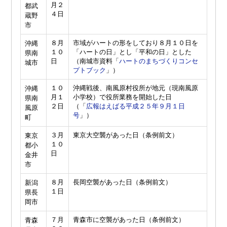
月２
都武
４日
蔵野
市
８月
市域がハートの形をしており８月１０日を
沖縄
１０
「ハートの日」とし「平和の日」とした
県南
日
（南城市資料「
ハートのまちづくりコンセ
城市
プトブック
」）
１０
沖縄戦後、南風原村役所が地元（現南風原
沖縄
月１
小学校）で役所業務を開始した日
県南
２日
（「
広報はえばる平成２５年９月１日
風原
号
」）
町
３月
東京大空襲があった日（条例前文）
東京
１０
都小
日
金井
市
８月
長岡空襲があった日（条例前文）
新潟
１日
県長
岡市
７月
青森市に空襲があった日（条例前文）
青森