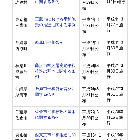
に関する条例
月1日施行
読谷村
月29日公
布
三鷹市における平和施
平成4年3
東京都
平成4年3
策の推進に関する条例
月27日施
三鷹市
月27日公
行
布
西原町平和条例
平成4年3
沖縄県
平成4年3
月30日施
西原町
月30日公
行
布
藤沢市核兵器廃絶平和
平成7年3
神奈川
平成7年3
推進の基本に関する条
月30日施
県藤沢
月30日公
例
行
市
布
糸満市平和啓蒙普及に
平成7年3
沖縄県
平成7年3
関する条例
月31日施
糸満市
月31日公
行
布
佐倉市平和行政の基本
平成7年8
千葉県
平成7年6
に関する条例
月15日施
佐倉市
月30日公
行
布
西東京市平和推進に関
平成13年
東京都
平成13年1