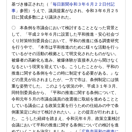
基づき修正された（「
毎日新聞令和３年６月２２日付記
事
」参照）うえで、議員提案がなされ、令和３年６月２５
日に賛成多数により議決された。
〇 本条例を市議会において検討することとなった背景と
して、「平成２９年６月に設置した平和推進・安心社会づ
くり対策特別委員会において、平和の推進に係る調査研究
を行う中で、『本市は平和推進のために様々な活動を行っ
ているがその活動の根拠として明文化されたものがない。
被爆者の高齢化も進み、被爆体験が直接本人から聞けなく
なるという現実を迎えている。こうしたことから、平和の
推進に関する条例を今この時に制定する必要がある。』な
どの意見が出されましたが、一方で市は、条例制定には慎
重な姿勢でした。 このような状況の中、平成３１年３月、
同特別委員会から、『平和の推進に関する条例について、
令和元年５月の市議会議員の改選後に取組を進めることと
している議会による政策立案を行うための仕組みの中で条
例案策定に向けて検討されたい。』との提言が行われまし
た。 こうした経緯を踏まえ、令和元年６月、政策立案検討
会議において平和の推進に関する条例についての検討を進
めていくことを決定しました。」（「
広島市平和の推進に