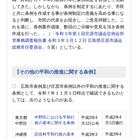
してきた。しかしながら、条例を制定するにあたり、市民
と共に条例を作成する事が条例制定の意義を高める事にな
ると判断し、市民の代表をお招きし、ご意見拝聴した。こ
れを基に、条例案作成後、数回のご示唆や意見を頂き条例
作成を行った。」（「
令和３年第１回庄原市議会定例会所
管事務調査報告書 令和３年３月１２日 広島県庄原市議会
総務常任委員会
」５頁）としている。
【その他の平和の推進に関する条例】
〇 広島市条例及び庄原市条例以外の平和の推進に関する
条例として、令和７年１１月１日時点で確認できるものと
しては、次のようなものがある。
中野区における平和行
平成2年4
東京都
平成2年4
政の基本に関する条例
月1日施行
中野区
月1日公布
読谷村平和行政の基本
平成3年4
沖縄県
平成3年3