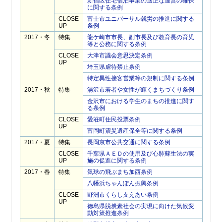
新宿区住宅宿泊事業の適正な運営の確保
に関する条例
CLOSE
富士市ユニバーサル就労の推進に関する
UP
条例
2017・冬
特集
龍ケ崎市市長、副市長及び教育長の育児
等と公務に関する条例
CLOSE
大津市議会意思決定条例
UP
埼玉県虐待禁止条例
特定異性接客営業等の規制に関する条例
2017・秋
特集
湯沢市若者や女性が輝くまちづくり条例
金沢市における学生のまちの推進に関す
る条例
CLOSE
愛荘町住民投票条例
UP
富岡町震災遺産保全等に関する条例
2017・夏
特集
長岡京市公共交通に関する条例
CLOSE
千葉県ＡＥＤの使用及び心肺蘇生法の実
UP
施の促進に関する条例
2017・春
特集
気球の飛ぶまち加西条例
八幡浜ちゃんぽん振興条例
CLOSE
野洲市くらし支えあい条例
UP
徳島県脱炭素社会の実現に向けた気候変
動対策推進条例