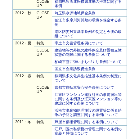
CLOSE
福岡県飲酒運転撲滅運動の推進に関する
UP
条例
2012・秋
CLOSE
埼玉県水源地域保全条例
UP
狛江市多摩川河川敷の環境を保全する条
例
港区防災対策基本条例の制定と今後の取
組について
2012・夏
特集
宇土市文書管理条例について
CLOSE
建築物等の外観の維持保全及び景観支障
UP
状態の制限に関する条例について
柏崎市雪に強いまちづくり条例について
国立市企業誘致促進条例
2012・春
特集
静岡県多文化共生推進基本条例の制定に
ついて
CLOSE
京都市自転車安心安全条例について
UP
江東区マンション建設計画の事前届出等
に関する条例及び江東区マンション等の
建設に関する条例について
浜松市廃棄物処理施設の設置等に係る紛
争の予防と調整に関する条例について
2011・冬
特集
芦屋市債権管理に関する条例について
江戸川区の私債権の管理に関する条例の
意義と特徴について