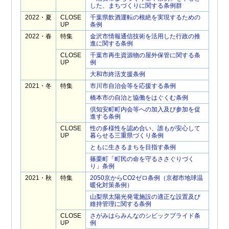
した、まちづくりに関する条例群
2022・夏
CLOSE
千葉県飲酒運転の根絶を実現するための
UP
条例
2022・春
特集
金沢市情報通信技術を活用した行政の推
進に関する条例
CLOSE
千葉市再生資源物の屋外保管に関する条
UP
例
大和市終活支援条例
2021・冬
特集
市川市自治会等を応援する条例
橋本市の自治と協働をはぐくむ条例
倶知安町町内会等への加入及び参加を促
進する条例
CLOSE
性の多様性を認め合い、誰もが安心して
UP
暮らせる三重県づくり条例
ともに生きるまちを目指す条例
篠栗町「町民の命を守るささぐりづく
り」条例
2021・秋
特集
2050京からCO2ゼロ条例（京都市地球温
暖化対策条例）
山梨県太陽光発電施設の適正な設置及び
維持管理に関する条例
CLOSE
さがみはらみんなのシビックプライド条
UP
例