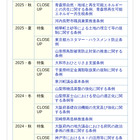
2025・秋
CLOSE
青森県自然・地域と再生可能エネルギー
UP
との共生に関する条例、青森県再生可能
エネルギー共生税条例
河内長野市職員兼業推進条例
2025・夏
特集
精華町土砂等による土地の埋立て等の規
制に関する条例
CLOSE
東京都カスタマー・ハラスメント防止条
UP
例
山形県鳥獣被害防止対策の推進に関する
条例
2025・春
特集
大和市おひとりさま支援条例
CLOSE
千葉県特定金属類取扱業の規制に関する
UP
条例
寒川町議会基本条例
山梨県物流基盤の強化に関する条例
2024・冬
特集
山梨県富士山における登山の適正化に関
する条例等
CLOSE
大阪府基礎自治機能の充実及び強化に関
UP
する条例
宮崎県再造林推進条例
2024・秋
特集
大阪府内の地方議会における府民の政治
参画の推進に関する条例
CLOSE
神戸市におけるＡＩの活用等に関する条