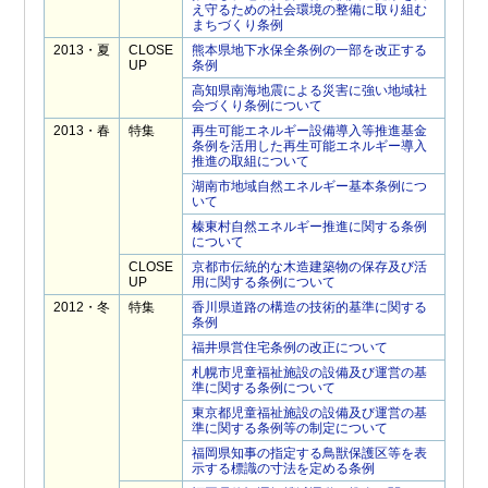
え守るための社会環境の整備に取り組む
まちづくり条例
2013・夏
CLOSE
熊本県地下水保全条例の一部を改正する
UP
条例
高知県南海地震による災害に強い地域社
会づくり条例について
2013・春
特集
再生可能エネルギー設備導入等推進基金
条例を活用した再生可能エネルギー導入
推進の取組について
湖南市地域自然エネルギー基本条例につ
いて
榛東村自然エネルギー推進に関する条例
について
CLOSE
京都市伝統的な木造建築物の保存及び活
UP
用に関する条例について
2012・冬
特集
香川県道路の構造の技術的基準に関する
条例
福井県営住宅条例の改正について
札幌市児童福祉施設の設備及び運営の基
準に関する条例について
東京都児童福祉施設の設備及び運営の基
準に関する条例等の制定について
福岡県知事の指定する鳥獣保護区等を表
示する標識の寸法を定める条例