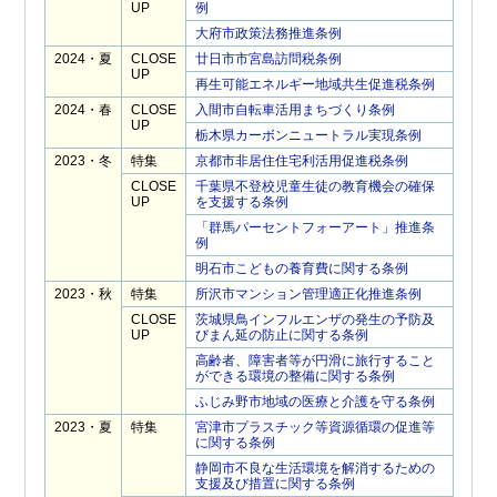
UP
例
大府市政策法務推進条例
2024・夏
CLOSE
廿日市市宮島訪問税条例
UP
再生可能エネルギー地域共生促進税条例
2024・春
CLOSE
入間市自転車活用まちづくり条例
UP
栃木県カーボンニュートラル実現条例
2023・冬
特集
京都市非居住住宅利活用促進税条例
CLOSE
千葉県不登校児童生徒の教育機会の確保
UP
を支援する条例
「群馬パーセントフォーアート」推進条
例
明石市こどもの養育費に関する条例
2023・秋
特集
所沢市マンション管理適正化推進条例
CLOSE
茨城県鳥インフルエンザの発生の予防及
UP
びまん延の防止に関する条例
高齢者、障害者等が円滑に旅行すること
ができる環境の整備に関する条例
ふじみ野市地域の医療と介護を守る条例
2023・夏
特集
宮津市プラスチック等資源循環の促進等
に関する条例
静岡市不良な生活環境を解消するための
支援及び措置に関する条例