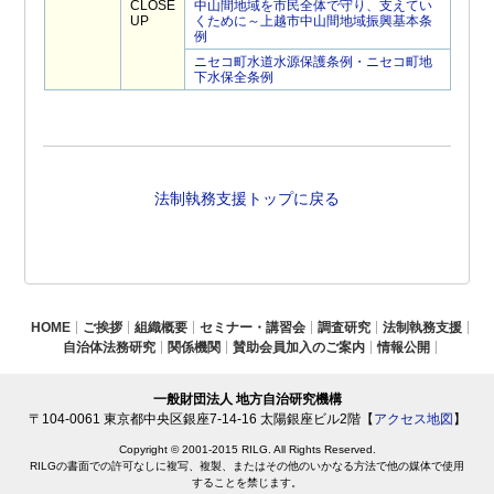
CLOSE
中山間地域を市民全体で守り、支えてい
UP
くために～上越市中山間地域振興基本条
例
ニセコ町水道水源保護条例・ニセコ町地
下水保全条例
法制執務支援トップに戻る
HOME
ご挨拶
組織概要
セミナー・講習会
調査研究
法制執務支援
自治体法務研究
関係機関
賛助会員加入のご案内
情報公開
一般財団法人 地方自治研究機構
〒104-0061 東京都中央区銀座7-14-16 太陽銀座ビル2階【
アクセス地図
】
Copyright © 2001-2015 RILG. All Rights Reserved.
RILGの書面での許可なしに複写、複製、またはその他のいかなる方法で他の媒体で使用
することを禁じます。