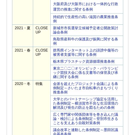
大阪府及び大阪市における一体的な行政
運営の推進に関する条例
持続的で生産性の高い滋賀の農業推進条
例
2021・夏
CLOSE
新城市市長選挙立候補予定者公開政策討
UP
論会条例
鳥取県産和牛の保護及び振興に関する条
例
2021・春
CLOSE
群馬県インターネット上の誹謗中傷等の
UP
被害者支援等に関する条例
栃木県プラスチック資源循環推進条例
東京二〇二〇オリンピック・パラリンピ
ック競技大会に係る文書等の保管及び承
継に関する条例
2020・冬
特集
会派を超えたプロジェクト会議による条
例制定～さいたま市自転車のまちづくり
推進条例
大学とのパートナーシップ協定を活用し
た条例制定～横須賀市不良な生活環境の
解消及び発生の防止を図るための条例
広く専門家や関係団体等を巻き込んだ議
論・検討による条例制定～登別市生きる
ことを支えあう自殺対策条例
議会改革と連動した条例制定～墨田区議
会基本条例