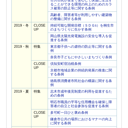
市川市民が安全で安心して快適に生活す
ることができる環境の向上のためのカラ
ス被害の防止等に関する条例
高齢者、障害者等が利用しやすい建築物
の整備に関する条例
2019・冬
CLOSE
持続可能な開発目標（ＳＤＧs）を桐生市
UP
のまちづくりに生かす条例
岡山県太陽光発電施設の安全な導入を促
進する条例
2019・秋
特集
東京都子供への虐待の防止等に関する条
例
奈良市子どもにやさしいまちづくり条例
CLOSE
倶知安町宿泊税条例
UP
京都市地域企業の持続的発展の推進に関
する条例
徳島県消費者市民社会の構築に関する条
例
2019・夏
特集
志木市成年後見制度の利用を促進するた
めの条例
明石市職員の平等な任用機会を確保し障
害者の自立と社会参加を促進する条例
CLOSE
多可町一日ひと褒め条例
UP
鎌倉市公共の場所におけるマナーの向上
に関する条例