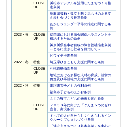
CLOSE
浜松市デジタルを活用したまちづくり推
UP
進条例
鳥取県孤独・孤立を防ぐ温もりのある支
え愛社会づくり推進条例
あかしジェンダー平等の推進に関する条
例
2023・春
CLOSE
福岡県における議会関係ハラスメントを
UP
根絶するための条例
神奈川県当事者目線の障害福祉推進条例
～ともに生きる社会を目指して～
ビワイチ推進条例
2022・冬
特集
埼玉県ひきこもり支援に関する条例
CLOSE
札幌市動物園条例
UP
地域における多様な人材の育成、就労の
促進及び再就職の支援に関する条例
2022・秋
特集
那珂川市子どもの権利条例
福島市子どものえがお条例
ふじみ野市こどもの未来を育む条例
CLOSE
２０５０年に向けた「ぐんま５つのゼロ
UP
宣言」実現条例
すべての人が自分らしく生きられるイン
クルーシブなまちづくり条例
「浦安市まちづくり基本条例」を中心と