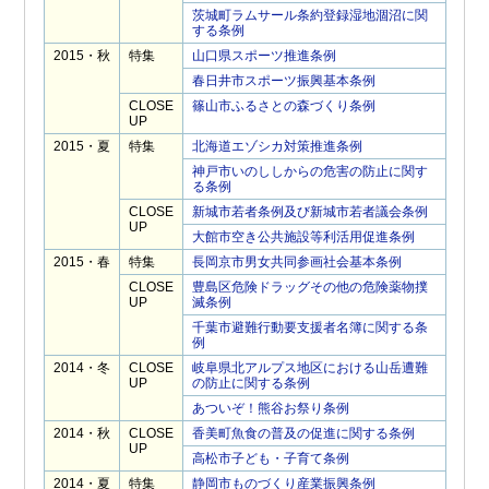
茨城町ラムサール条約登録湿地涸沼に関
する条例
2015・秋
特集
山口県スポーツ推進条例
春日井市スポーツ振興基本条例
CLOSE
篠山市ふるさとの森づくり条例
UP
2015・夏
特集
北海道エゾシカ対策推進条例
神戸市いのししからの危害の防止に関す
る条例
CLOSE
新城市若者条例及び新城市若者議会条例
UP
大館市空き公共施設等利活用促進条例
2015・春
特集
長岡京市男女共同参画社会基本条例
CLOSE
豊島区危険ドラッグその他の危険薬物撲
UP
滅条例
千葉市避難行動要支援者名簿に関する条
例
2014・冬
CLOSE
岐阜県北アルプス地区における山岳遭難
UP
の防止に関する条例
あついぞ！熊谷お祭り条例
2014・秋
CLOSE
香美町魚食の普及の促進に関する条例
UP
高松市子ども・子育て条例
2014・夏
特集
静岡市ものづくり産業振興条例