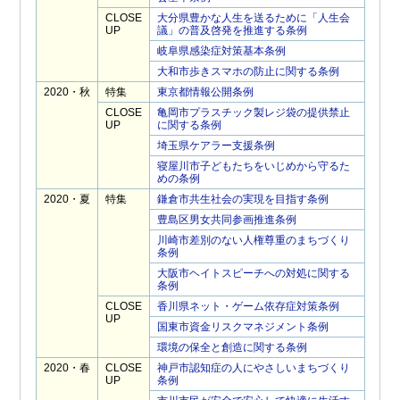
CLOSE
大分県豊かな人生を送るために「人生会
UP
議」の普及啓発を推進する条例
岐阜県感染症対策基本条例
大和市歩きスマホの防止に関する条例
2020・秋
特集
東京都情報公開条例
CLOSE
亀岡市プラスチック製レジ袋の提供禁止
UP
に関する条例
埼玉県ケアラー支援条例
寝屋川市子どもたちをいじめから守るた
めの条例
2020・夏
特集
鎌倉市共生社会の実現を目指す条例
豊島区男女共同参画推進条例
川崎市差別のない人権尊重のまちづくり
条例
大阪市ヘイトスピーチへの対処に関する
条例
CLOSE
香川県ネット・ゲーム依存症対策条例
UP
国東市資金リスクマネジメント条例
環境の保全と創造に関する条例
2020・春
CLOSE
神戸市認知症の人にやさしいまちづくり
UP
条例