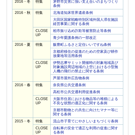
2016・冬
特集
茅野市災害に強い支え合いのまちづくり
条例
2016・秋
特集
北海道知床世界遺産条例
大田区国家戦略特別区域外国人滞在施設
経営事業に関する条例
CLOSE
柏市振り込め詐欺等被害防止等条例
UP
青少年愛護条例の一部改正
2016・夏
特集
飯豊町ふるさと定住いいですね条例
京都府移住の促進のための空家及び耕作
放棄地等活用条例
CLOSE
伊勢志摩サミット開催時の対象地域及び
UP
対象施設周辺地域の上空における小型無
人機の飛行の禁止に関する条例
芦屋市屋外広告物条例
2016・春
特集
奈良県公共交通条例
高松市公共交通利用促進条例
CLOSE
大阪市住居における物品等の堆積による
UP
不良な状態の適正化に関する条例
京都市動物との共生に向けたマナー等に
関する条例
2015・冬
特集
流山市子育てにやさしいまちづくり条例
CLOSE
自転車の安全で適正な利用の促進に関す
UP
る条例