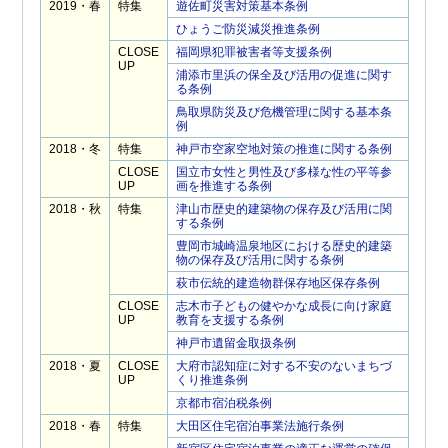
2019・春
特集
遊佐町災害対策基本条例
ひょうご防災減災推進条例
CLOSE
福岡県犯罪被害者等支援条例
UP
浦添市里浜の保全及び活用の促進に関す
る条例
鳥取県防災及び危機管理に関する基本条
例
2018・冬
特集
神戸市空家空地対策の推進に関する条例
CLOSE
国立市女性と男性及び多様な性の平等参
UP
画を推進する条例
2018・秋
特集
津山市歴史的建築物の保存及び活用に関
する条例
豊岡市城崎温泉地区における歴史的建築
物の保存及び活用に関する条例
萩市伝統的建造物群保存地区保存条例
CLOSE
志木市子どもの健やかな成長に向け家庭
UP
教育を支援する条例
神戸市遺留金取扱条例
2018・夏
CLOSE
大府市認知症に対する不安のないまちづ
UP
くり推進条例
京都市宿泊税条例
2018・春
特集
大田区住宅宿泊事業法施行条例