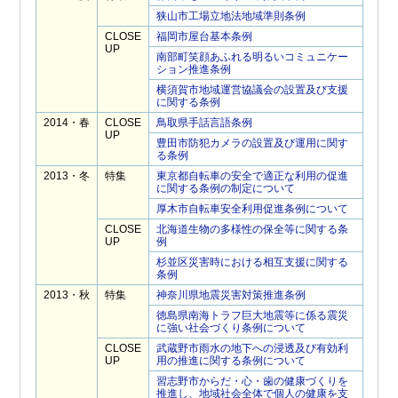
狭山市工場立地法地域準則条例
CLOSE
福岡市屋台基本条例
UP
南部町笑顔あふれる明るいコミュニケー
ション推進条例
横須賀市地域運営協議会の設置及び支援
に関する条例
2014・春
CLOSE
鳥取県手話言語条例
UP
豊田市防犯カメラの設置及び運用に関す
る条例
2013・冬
特集
東京都自転車の安全で適正な利用の促進
に関する条例の制定について
厚木市自転車安全利用促進条例について
CLOSE
北海道生物の多様性の保全等に関する条
UP
例
杉並区災害時における相互支援に関する
条例
2013・秋
特集
神奈川県地震災害対策推進条例
徳島県南海トラフ巨大地震等に係る震災
に強い社会づくり条例について
CLOSE
武蔵野市雨水の地下への浸透及び有効利
UP
用の推進に関する条例について
習志野市からだ・心・歯の健康づくりを
推進し、地域社会全体で個人の健康を支